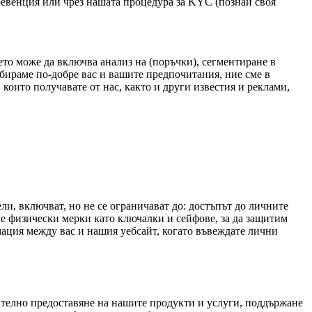
ревенция или чрез нашата процедура за KYC (познай своя
ето може да включва анализ на (поръчки), сегментиране в
збираме по-добре вас и вашите предпочитания, ние сме в
оито получавате от нас, както и други известия и реклами,
и, включват, но не се ограничават до: достъпът до личните
аме физически мерки като ключалки и сейфове, за да защитим
мация между вас и нашия уебсайт, когато въвеждате лични
чително предоставяне на нашите продукти и услуги, поддържане