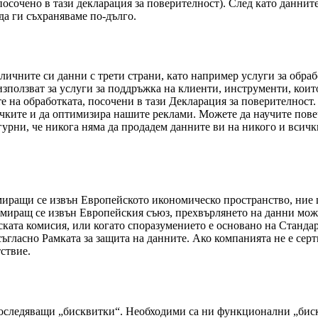
посочено в тази декларация за поверителност). След като даннит
да ги съхраняваме по-дълго.
личните си данни с трети страни, като например услуги за обрабо
е използват за услуги за поддръжка на клиенти, инструменти, ко
е на обработката, посочени в тази Декларация за поверителност.
ръчките и да оптимизира нашите реклами. Можете да научите пове
гурни, че никога няма да продадем данните ви на никого и всички
миращи се извън Европейското икономическо пространство, ние 
амиращ се извън Европейския съюз, прехвърлянето на данни може
ската комисия, или когато споразумението е основано на Станда
ъгласно Рамката за защита на данните. Ако компанията не е сер
ствие.
оследяващи „бисквитки“. Необходими са ни функционални „биск