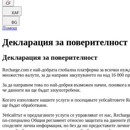
CF
XAF
BG
Помощ
Декларация за поверителност
Декларация за поверителност
Recharge.com е най-добрата глобална платформа за всички нужд
множество валути, за да направи закупуването на над 16 000 пр
За да направим това по най-добрия възможен начин, понякога и
че данните ви ще бъдат злоупотребени.
Когато използвате нашите услуги и посещавате уебсайтовете Recha
ще бъдат обработвани.
Уебсайтът и предлаганите услуги се управляват от нас, Recharg
по-специално Общия регламент относно защитата на данните (G
споделяте лична информация, но без да ни предоставите личнит