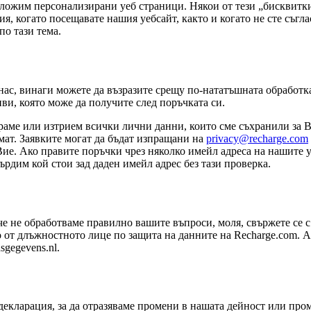
едложим персонализирани уеб страници. Някои от тези „бисквит
я, когато посещавате нашия уебсайт, както и когато не сте съгла
о тази тема.
ас, винаги можете да възразите срещу по-нататъшната обработка
иви, която може да получите след поръчката си.
раме или изтрием всички лични данни, които сме съхранили за Ва
ат. Заявките могат да бъдат изпращани на
privacy@recharge.com
Вие. Ако правите поръчки чрез няколко имейл адреса на нашите уе
рдим кой стои зад даден имейл адрес без тази проверка.
е не обработваме правилно вашите въпроси, моля, свържете се с
 от длъжностното лице по защита на данните на Recharge.com. А
sgegevens.nl.
екларация, за да отразяваме промени в нашата дейност или пром