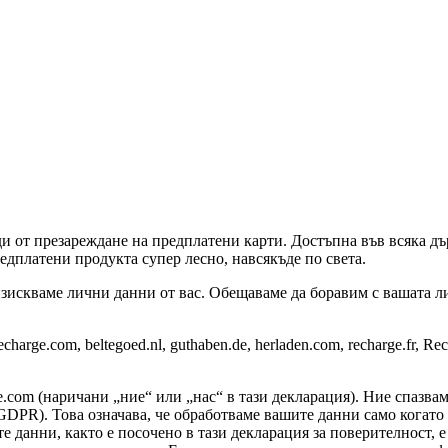
и от презареждане на предплатени карти. Достъпна във всяка дър
едплатени продукта супер лесно, навсякъде по света.
зискваме лични данни от вас. Обещаваме да боравим с вашата ли
rge.com, beltegoed.nl, guthaben.de, herladen.com, recharge.fr, R
e.com (наричани „ние“ или „нас“ в тази декларация). Ние спазва
DPR). Това означава, че обработваме вашите данни само когато 
е данни, както е посочено в тази декларация за поверителност, е