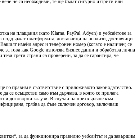
е вече не са необходими, те ще бъдат сигурно изтрити или
тка на плащания (като Klarna, PayPal, Adyen) и уебсайтове за
ито поддържат платформата, доставчици на анализи, доставчици
 Вашият имейл адрес и телефонен номер (когато е наличен) се
че за това как Google използва бизнес данни и обработва лична
 тези трети страни са проверени, за да се гарантира, че
ще го правим в съответствие с приложимото законодателство.
 да се осъществи само към държава, в която се прилага
ртни договорни клаузи. В случаи на прехвърляне към
тифицирана, трябва да бъде сключен договор, включващ
витки“, за да функционира правилно уебсайтът и да завършим