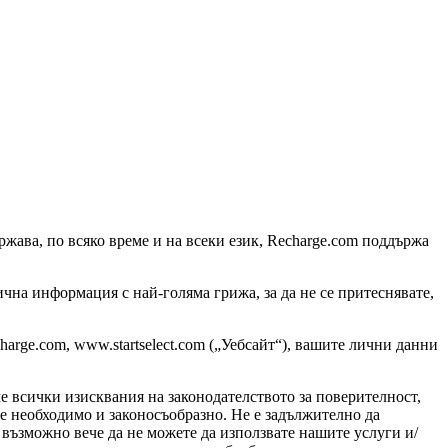
жава, по всяко време и на всеки език, Recharge.com поддържа
чна информация с най-голяма грижа, за да не се притеснявате,
echarge.com, www.startselect.com („Уебсайт“), вашите лични данни
ме всички изисквания на законодателството за поверителност,
е необходимо и законосъобразно. Не е задължително да
 възможно вече да не можете да използвате нашите услуги и/