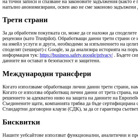
на точни записи и спазване на законовите задължения (както е 
напълно анонимизирани, освен ако не сме законово задължени 
Трети страни
За да обработим покупката си, може да се наложи да споделите 
рецензии (като Trustpilot). Обработващи данни трети страни с
на имейл услуги и други, необходими за изпълнението на целит
споделят (хешират) с Google, за да анализира историята на по
информация тук:
https://business.safety.google/privacy/
. Бъдете си
данните ви остават в безопасност и защитени.
Международни трансфери
Когато използваме обработващи лични данни трети страни, на
Когато се използва обработващ лични данни от трета страна, н
решението за адекватно ниво на защита на данните на Европей
Съединените щати, компанията трябва да бъде сертифицирана с
Стандартни договорни клаузи (СДК), за да се гарантира съответ
Бисквитки
Нашите уебсайтове използват функционални, аналитични и пр