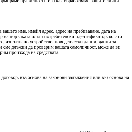
формираме правилно за това как обработваме вашите лични
 вашето име, имейл адрес, адрес на пребиваване, дата на
 на поръчката и/или потребителски идентификатор, когато
с, използвано устройство, поведенчески данни, данни за
ли сме длъжни да проверим вашата самоличност, може да ви
рим произхода на средствата.
 договор, въз основа на законови задължения или въз основа на