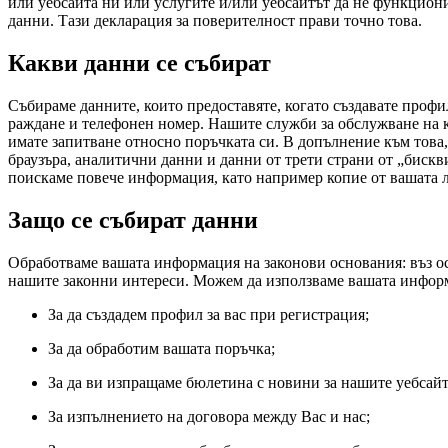
или уебсайта ни или услугите и/или уебсайтът да не функцион
данни. Тази декларация за поверителност прави точно това.
Какви данни се събират
Събираме данните, които предоставяте, когато създавате профил
раждане и телефонен номер. Нашите служби за обслужване на 
имате запитване относно поръчката си. В допълнение към това,
браузъра, аналитични данни и данни от трети страни от „биск
поискаме повече информация, като например копие от вашата ли
Защо се събират данни
Обработваме вашата информация на законови основания: въз осн
нашите законни интереси. Можем да използваме вашата информ
За да създадем профил за вас при регистрация;
За да обработим вашата поръчка;
За да ви изпращаме бюлетина с новини за нашите уебсайт
За изпълнението на договора между Вас и нас;