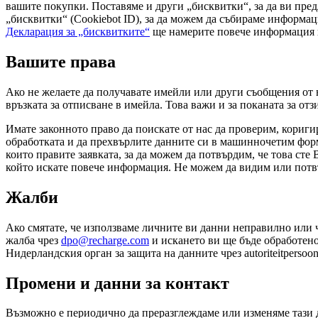
вашите покупки. Поставяме и други „бисквитки“, за да ви пр
„бисквитки“ (Cookiebot ID), за да можем да събираме информаци
Декларация за „бисквитките“
ще намерите повече информация п
Вашите права
Ако не желаете да получавате имейли или други съобщения от н
връзката за отписване в имейла. Това важи и за поканата за отз
Имате законното право да поискате от нас да проверим, кориги
обработката и да прехвърлите данните си в машинночетим форм
които правите заявката, за да можем да потвърдим, че това сте 
който искате повече информация. Не можем да видим или потвъ
Жалби
Ако смятате, че използваме личните ви данни неправилно или ч
жалба чрез
dpo@recharge.com
и искането ви ще бъде обработено
Нидерландския орган за защита на данните чрез autoriteitpersoon
Промени и данни за контакт
Възможно е периодично да преразглеждаме или изменяме тази д