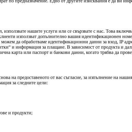
ират по предназначение. Едно от другите изисквания е да ви ин
, използвате нашите услуги или се свързвате с нас. Това включва
клиенти използват допълнително вашия идентификационен номер
 можем да обработваме идентификационни данни за вход, IP адре
витки“ и информация за плащане. В зависимост от продукта и да
чна карта или паспорт и банкови данни, когато трябва да прове
ова на предоставеното от вас съгласие, за изпълнение на нашия
ация за следните цели:
ове и продукти;