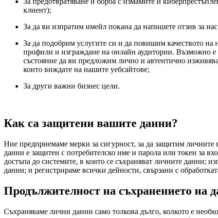
За предотвратяване и борба с измамите и киберпрестъпле
клиент);
За да ви изпратим имейл покана да напишете отзив за нас в
За да подобрим услугите си и да повишим качеството на н
профили и изграждане на онлайн аудитории. Възможно е д
състояние да ви предложим лично и автентично изживяван
които виждате на нашите уебсайтове;
За други важни бизнес цели.
Как са защитени вашите данни?
Ние предприемаме мерки за сигурност, за да защитим личните 
данни е защитен с потребителско име и парола или токен за вх
достъпа до системите, в които се съхраняват личните данни; и
данни; и регистрираме всички дейности, свързани с обработкат
Продължителност на съхранението на д
Съхраняваме лични данни само толкова дълго, колкото е необх