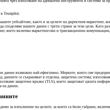
нията чрез използване на адекватни инструменти и системи за п
 Trustpilot;
ашите уебсайтове, както и за целите на директния маркетинг, ко
а споделяме вашите данни с трети страни за тези цели. Като ра
е; което включва маркетингови и транзакционни комуникации, к
ви данни възможно най-ефективно. Мерките, които сме предприел
од; данните се съхраняват в отделна, защитена система; използв
зползваме защитени връзки (TLS), които защитават цялата инфор
а на данни.
анните
одимо за изпълнение на целите, за които са били събрани, вклю