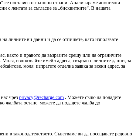
ки“ се поставят от външни страни. Анализираме анонимни
сни с лентата за съгласие за „бисквитките“. В нашата
 на личните ви данни и да се отпишете, като използвате
с, както и правото да възразите срещу или да ограничите
. Моля, използвайте имейл адреса, свързан с личните данни, за
бсайтове, моля, изпратете отделна заявка за всеки адрес, за
 нас чрез
privacy@recharge.com
. Можете също да подадете
ко жалбата остане, можете да подадете жалба до
ени в законодателството. Съветваме ви да посещавате редовно