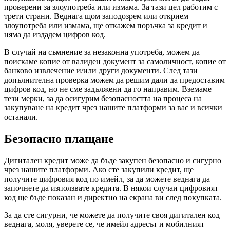
проверени за злоупотреба или измама. За тази цел работим с
трети страни. Веднага щом заподозрем или открием
злоупотреба или измама, ще откажем поръчка за кредит и
няма да издадем цифров код.
В случай на съмнение за незаконна употреба, можем да
поискаме копие от валиден документ за самоличност, копие от
банково извлечение и/или други документи. След тази
допълнителна проверка можем да решим дали да предоставим
цифров код, но не сме задължени да го направим. Вземаме
тези мерки, за да осигурим безопасността на процеса на
закупуване на кредит чрез нашите платформи за вас и всички
останали.
Безопасно плащане
Дигитален кредит може да бъде закупен безопасно и сигурно
чрез нашите платформи. Ако сте закупили кредит, ще
получите цифровия код по имейл, за да можете веднага да
започнете да използвате кредита. В някои случаи цифровият
код ще бъде показан и директно на екрана ви след покупката.
За да сте сигурни, че можете да получите своя дигитален код
веднага, моля, уверете се, че имейл адресът и мобилният