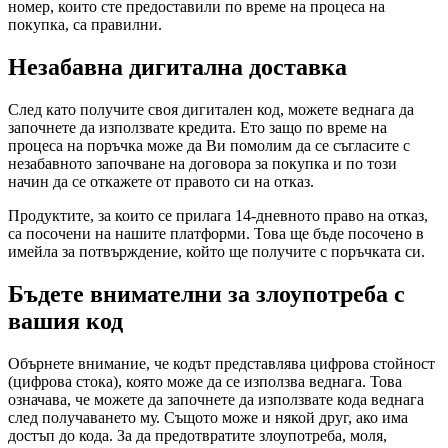
номер, които сте предоставили по време на процеса на
покупка, са правилни.
Незабавна дигитална доставка
След като получите своя дигитален код, можете веднага да
започнете да използвате кредита. Ето защо по време на
процеса на поръчка може да Ви помолим да се съгласите с
незабавното започване на договора за покупка и по този
начин да се откажете от правото си на отказ.
Продуктите, за които се прилага 14-дневното право на отказ,
са посочени на нашите платформи. Това ще бъде посочено в
имейла за потвърждение, който ще получите с поръчката си.
Бъдете внимателни за злоупотреба с
вашия код
Обърнете внимание, че кодът представлява цифрова стойност
(цифрова стока), която може да се използва веднага. Това
означава, че можете да започнете да използвате кода веднага
след получаването му. Същото може и някой друг, ако има
достъп до кода. За да предотвратите злоупотреба, моля,