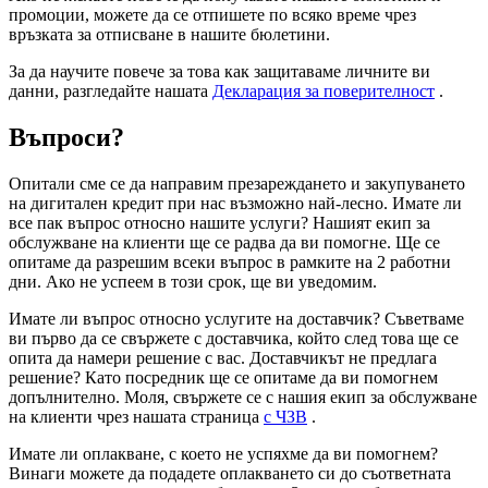
промоции, можете да се отпишете по всяко време чрез
връзката за отписване в нашите бюлетини.
За да научите повече за това как защитаваме личните ви
данни, разгледайте нашата
Декларация за поверителност
.
Въпроси?
Опитали сме се да направим презареждането и закупуването
на дигитален кредит при нас възможно най-лесно. Имате ли
все пак въпрос относно нашите услуги? Нашият екип за
обслужване на клиенти ще се радва да ви помогне. Ще се
опитаме да разрешим всеки въпрос в рамките на 2 работни
дни. Ако не успеем в този срок, ще ви уведомим.
Имате ли въпрос относно услугите на доставчик? Съветваме
ви първо да се свържете с доставчика, който след това ще се
опита да намери решение с вас. Доставчикът не предлага
решение? Като посредник ще се опитаме да ви помогнем
допълнително. Моля, свържете се с нашия екип за обслужване
на клиенти чрез нашата страница
с ЧЗВ
.
Имате ли оплакване, с което не успяхме да ви помогнем?
Винаги можете да подадете оплакването си до съответната