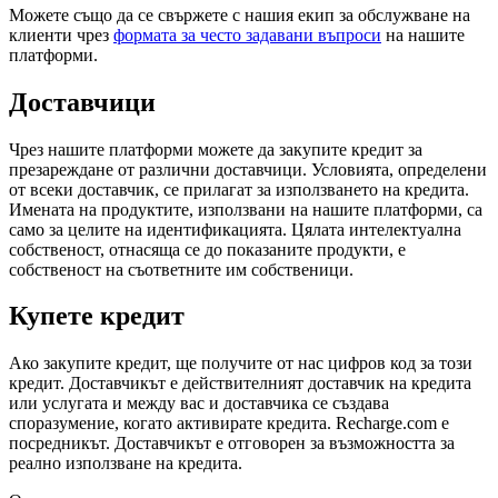
Можете също да се свържете с нашия екип за обслужване на
клиенти чрез
формата за често задавани въпроси
на нашите
платформи.
Доставчици
Чрез нашите платформи можете да закупите кредит за
презареждане от различни доставчици. Условията, определени
от всеки доставчик, се прилагат за използването на кредита.
Имената на продуктите, използвани на нашите платформи, са
само за целите на идентификацията. Цялата интелектуална
собственост, отнасяща се до показаните продукти, е
собственост на съответните им собственици.
Купете кредит
Ако закупите кредит, ще получите от нас цифров код за този
кредит. Доставчикът е действителният доставчик на кредита
или услугата и между вас и доставчика се създава
споразумение, когато активирате кредита. Recharge.com е
посредникът. Доставчикът е отговорен за възможността за
реално използване на кредита.