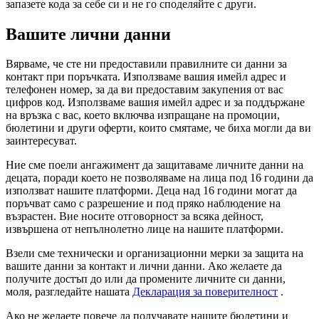
запазете кода за себе си и не го споделяйте с други.
Вашите лични данни
Вярваме, че сте ни предоставили правилните си данни за
контакт при поръчката. Използваме вашия имейл адрес и
телефонен номер, за да ви предоставим закупения от вас
цифров код. Използваме вашия имейл адрес и за поддържане
на връзка с вас, което включва изпращане на промоции,
бюлетини и други оферти, които смятаме, че биха могли да ви
заинтересуват.
Ние сме поели ангажимент да защитаваме личните данни на
децата, поради което не позволяваме на лица под 16 години да
използват нашите платформи. Деца над 16 години могат да
поръчват само с разрешение и под пряко наблюдение на
възрастен. Вие носите отговорност за всяка дейност,
извършена от непълнолетно лице на нашите платформи.
Взели сме технически и организационни мерки за защита на
вашите данни за контакт и лични данни. Ако желаете да
получите достъп до или да промените личните си данни,
моля, разгледайте нашата
Декларация за поверителност
.
Ако не желаете повече да получавате нашите бюлетини и