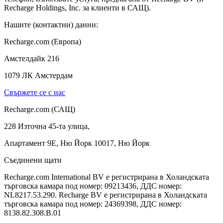
Recharge Holdings, Inc. за клиенти в САЩ).
Нашите (контактни) данни:
Recharge.com (Европа)
Амстелдайк 216
1079 ЛК Амстердам
Свържете се с нас
Recharge.com (САЩ)
228 Източна 45-та улица,
Апартамент 9E, Ню Йорк 10017, Ню Йорк
Съединени щати
Recharge.com International BV е регистрирана в Холандската
търговска камара под номер: 09213436, ДДС номер:
NL8217.53.290. Recharge BV е регистрирана в Холандската
търговска камара под номер: 24369398, ДДС номер:
8138.82.308.B.01