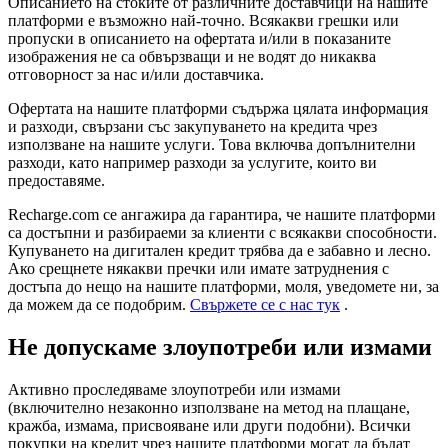
Описанието на стоките от различните доставчици на нашите
платформи е възможно най-точно. Всякакви грешки или
пропуски в описанието на офертата и/или в показаните
изображения не са обвързващи и не водят до никаква
отговорност за нас и/или доставчика.
Офертата на нашите платформи съдържа цялата информация
и разходи, свързани със закупуването на кредита чрез
използване на нашите услуги. Това включва допълнителни
разходи, като например разходи за услугите, които ви
предоставяме.
Recharge.com се ангажира да гарантира, че нашите платформи
са достъпни и разбираеми за клиенти с всякакви способности.
Купуването на дигитален кредит трябва да е забавно и лесно.
Ако срещнете някакви пречки или имате затруднения с
достъпа до нещо на нашите платформи, моля, уведомете ни, за
да можем да се подобрим.
Свържете се с нас тук
.
Не допускаме злоупотреби или измами
Активно проследяваме злоупотреби или измами
(включително незаконно използване на метод на плащане,
кражба, измама, присвояване или други подобни). Всички
покупки на кредит чрез нашите платформи могат да бъдат