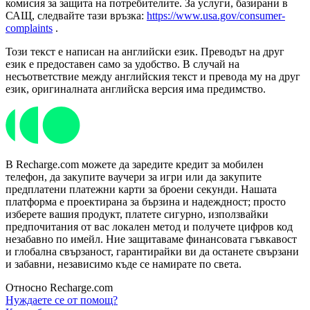
комисия за защита на потребителите. За услуги, базирани в
САЩ, следвайте тази връзка:
https://www.usa.gov/consumer-
complaints
.
Този текст е написан на английски език. Преводът на друг
език е предоставен само за удобство. В случай на
несъответствие между английския текст и превода му на друг
език, оригиналната английска версия има предимство.
В Recharge.com можете да заредите кредит за мобилен
телефон, да закупите ваучери за игри или да закупите
предплатени платежни карти за броени секунди. Нашата
платформа е проектирана за бързина и надеждност; просто
изберете вашия продукт, платете сигурно, използвайки
предпочитания от вас локален метод и получете цифров код
незабавно по имейл. Ние защитаваме финансовата гъвкавост
и глобална свързаност, гарантирайки ви да останете свързани
и забавни, независимо къде се намирате по света.
Относно Recharge.com
Нуждаете се от помощ?