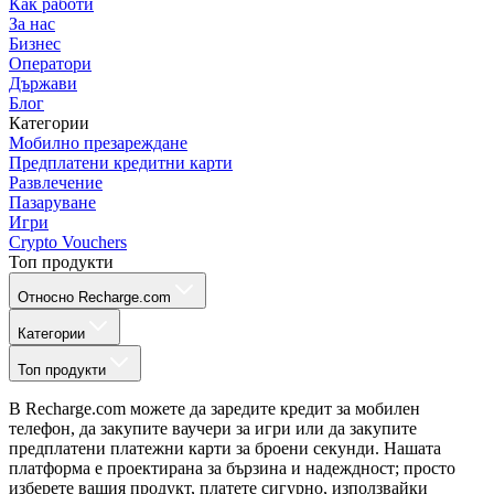
Как работи
За нас
Бизнес
Оператори
Държави
Блог
Категории
Мобилно презареждане
Предплатени кредитни карти
Развлечение
Пазаруване
Игри
Crypto Vouchers
Топ продукти
Относно Recharge.com
Категории
Топ продукти
В Recharge.com можете да заредите кредит за мобилен
телефон, да закупите ваучери за игри или да закупите
предплатени платежни карти за броени секунди. Нашата
платформа е проектирана за бързина и надеждност; просто
изберете вашия продукт, платете сигурно, използвайки