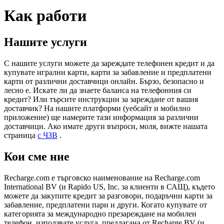
Как работи
Нашите услуги
С нашите услуги можете да зареждате телефонен кредит и да
купувате игрални карти, карти за забавление и предплатени
карти от различни доставчици онлайн. Бързо, безопасно и
лесно е. Искате ли да знаете баланса на телефонния си
кредит? Или търсите инструкции за зареждане от вашия
доставчик? На нашите платформи (уебсайт и мобилно
приложение) ще намерите тази информация за различни
доставчици. Ако имате други въпроси, моля, вижте нашата
страница
с ЧЗВ
.
Кои сме ние
Recharge.com е търговско наименование на Recharge.com
International BV (и Rapido US, Inc. за клиенти в САЩ), където
можете да закупите кредит за разговори, подаръчни карти за
забавление, предплатени пари и други. Когато купувате от
категорията за международно презареждане на мобилен
телефон, използвате услуга, предлагана от Recharge BV (и