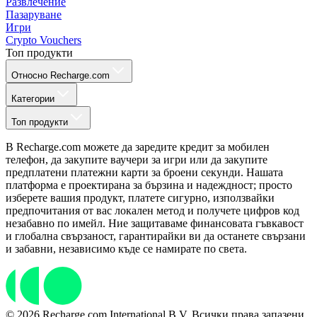
Развлечение
Пазаруване
Игри
Crypto Vouchers
Топ продукти
Относно Recharge.com
Категории
Топ продукти
В Recharge.com можете да заредите кредит за мобилен
телефон, да закупите ваучери за игри или да закупите
предплатени платежни карти за броени секунди. Нашата
платформа е проектирана за бързина и надеждност; просто
изберете вашия продукт, платете сигурно, използвайки
предпочитания от вас локален метод и получете цифров код
незабавно по имейл. Ние защитаваме финансовата гъвкавост
и глобална свързаност, гарантирайки ви да останете свързани
и забавни, независимо къде се намирате по света.
© 2026 Recharge.com International B.V. Всички права запазени.