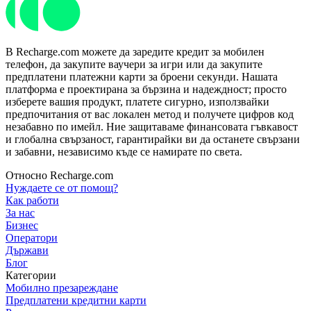
В Recharge.com можете да заредите кредит за мобилен
телефон, да закупите ваучери за игри или да закупите
предплатени платежни карти за броени секунди. Нашата
платформа е проектирана за бързина и надеждност; просто
изберете вашия продукт, платете сигурно, използвайки
предпочитания от вас локален метод и получете цифров код
незабавно по имейл. Ние защитаваме финансовата гъвкавост
и глобална свързаност, гарантирайки ви да останете свързани
и забавни, независимо къде се намирате по света.
Относно Recharge.com
Нуждаете се от помощ?
Как работи
За нас
Бизнес
Оператори
Държави
Блог
Категории
Мобилно презареждане
Предплатени кредитни карти