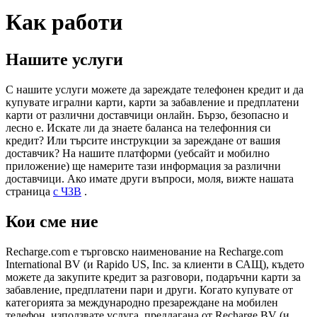
Как работи
Нашите услуги
С нашите услуги можете да зареждате телефонен кредит и да
купувате игрални карти, карти за забавление и предплатени
карти от различни доставчици онлайн. Бързо, безопасно и
лесно е. Искате ли да знаете баланса на телефонния си
кредит? Или търсите инструкции за зареждане от вашия
доставчик? На нашите платформи (уебсайт и мобилно
приложение) ще намерите тази информация за различни
доставчици. Ако имате други въпроси, моля, вижте нашата
страница
с ЧЗВ
.
Кои сме ние
Recharge.com е търговско наименование на Recharge.com
International BV (и Rapido US, Inc. за клиенти в САЩ), където
можете да закупите кредит за разговори, подаръчни карти за
забавление, предплатени пари и други. Когато купувате от
категорията за международно презареждане на мобилен
телефон, използвате услуга, предлагана от Recharge BV (и