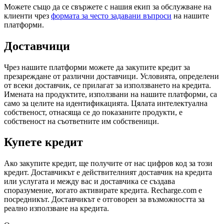
Можете също да се свържете с нашия екип за обслужване на
клиенти чрез
формата за често задавани въпроси
на нашите
платформи.
Доставчици
Чрез нашите платформи можете да закупите кредит за
презареждане от различни доставчици. Условията, определени
от всеки доставчик, се прилагат за използването на кредита.
Имената на продуктите, използвани на нашите платформи, са
само за целите на идентификацията. Цялата интелектуална
собственост, отнасяща се до показаните продукти, е
собственост на съответните им собственици.
Купете кредит
Ако закупите кредит, ще получите от нас цифров код за този
кредит. Доставчикът е действителният доставчик на кредита
или услугата и между вас и доставчика се създава
споразумение, когато активирате кредита. Recharge.com е
посредникът. Доставчикът е отговорен за възможността за
реално използване на кредита.