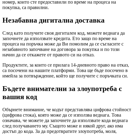
номер, които сте предоставили по време на процеса на
покупка, са правилни.
Незабавна дигитална доставка
След като получите своя дигитален код, можете веднага да
започнете да използвате кредита. Ето защо по време на
процеса на поръчка може да Ви помолим да се съгласите с
незабавното започване на договора за покупка и по този
начин да се откажете от правото си на отказ.
Продуктите, за които се прилага 14-дневното право на отказ,
са посочени на нашите платформи. Това ще бъде посочено в
имейла за потвърждение, който ще получите с поръчката си.
Бъдете внимателни за злоупотреба с
вашия код
Обърнете внимание, че кодът представлява цифрова стойност
(цифрова стока), която може да се използва веднага. Това
означава, че можете да започнете да използвате кода веднага
след получаването му. Същото може и някой друг, ако има
достъп до кода. За да предотвратите злоупотреба, моля,