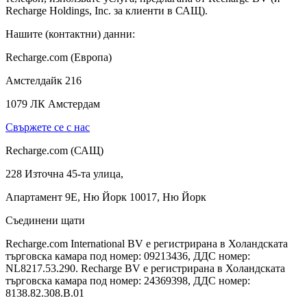
Recharge Holdings, Inc. за клиенти в САЩ).
Нашите (контактни) данни:
Recharge.com (Европа)
Амстелдайк 216
1079 ЛК Амстердам
Свържете се с нас
Recharge.com (САЩ)
228 Източна 45-та улица,
Апартамент 9E, Ню Йорк 10017, Ню Йорк
Съединени щати
Recharge.com International BV е регистрирана в Холандската
търговска камара под номер: 09213436, ДДС номер:
NL8217.53.290. Recharge BV е регистрирана в Холандската
търговска камара под номер: 24369398, ДДС номер:
8138.82.308.B.01