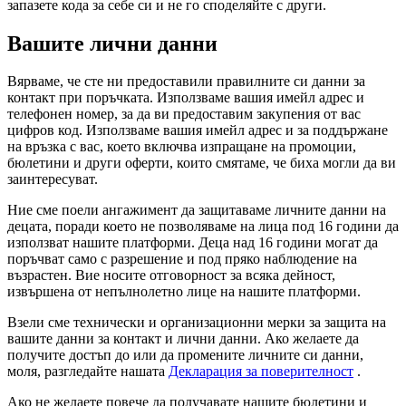
запазете кода за себе си и не го споделяйте с други.
Вашите лични данни
Вярваме, че сте ни предоставили правилните си данни за
контакт при поръчката. Използваме вашия имейл адрес и
телефонен номер, за да ви предоставим закупения от вас
цифров код. Използваме вашия имейл адрес и за поддържане
на връзка с вас, което включва изпращане на промоции,
бюлетини и други оферти, които смятаме, че биха могли да ви
заинтересуват.
Ние сме поели ангажимент да защитаваме личните данни на
децата, поради което не позволяваме на лица под 16 години да
използват нашите платформи. Деца над 16 години могат да
поръчват само с разрешение и под пряко наблюдение на
възрастен. Вие носите отговорност за всяка дейност,
извършена от непълнолетно лице на нашите платформи.
Взели сме технически и организационни мерки за защита на
вашите данни за контакт и лични данни. Ако желаете да
получите достъп до или да промените личните си данни,
моля, разгледайте нашата
Декларация за поверителност
.
Ако не желаете повече да получавате нашите бюлетини и