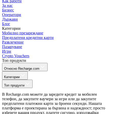
Как работи
За нас
Бизнес
Оператори
Държави
Блог
Категории
Мобилно презареждане
Предплатени кредитни карти
Развлечение
Пазаруване
Игри
Crypto Vouchers
Топ продукти
Относно Recharge.com
Категории
Топ продукти
В Recharge.com можете да заредите кредит за мобилен
телефон, да закупите ваучери за игри или да закупите
предплатени платежни карти за броени секунди. Нашата
платформа е проектирана за бързина и надеждност; просто
изберете вашия продукт, платете сигурно, използвайки