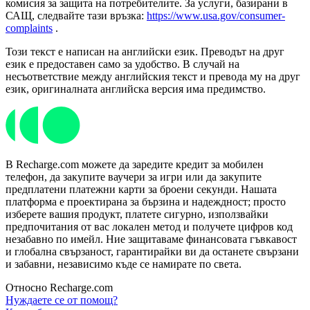
комисия за защита на потребителите. За услуги, базирани в
САЩ, следвайте тази връзка:
https://www.usa.gov/consumer-
complaints
.
Този текст е написан на английски език. Преводът на друг
език е предоставен само за удобство. В случай на
несъответствие между английския текст и превода му на друг
език, оригиналната английска версия има предимство.
В Recharge.com можете да заредите кредит за мобилен
телефон, да закупите ваучери за игри или да закупите
предплатени платежни карти за броени секунди. Нашата
платформа е проектирана за бързина и надеждност; просто
изберете вашия продукт, платете сигурно, използвайки
предпочитания от вас локален метод и получете цифров код
незабавно по имейл. Ние защитаваме финансовата гъвкавост
и глобална свързаност, гарантирайки ви да останете свързани
и забавни, независимо къде се намирате по света.
Относно Recharge.com
Нуждаете се от помощ?