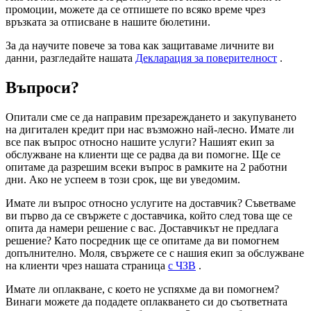
промоции, можете да се отпишете по всяко време чрез
връзката за отписване в нашите бюлетини.
За да научите повече за това как защитаваме личните ви
данни, разгледайте нашата
Декларация за поверителност
.
Въпроси?
Опитали сме се да направим презареждането и закупуването
на дигитален кредит при нас възможно най-лесно. Имате ли
все пак въпрос относно нашите услуги? Нашият екип за
обслужване на клиенти ще се радва да ви помогне. Ще се
опитаме да разрешим всеки въпрос в рамките на 2 работни
дни. Ако не успеем в този срок, ще ви уведомим.
Имате ли въпрос относно услугите на доставчик? Съветваме
ви първо да се свържете с доставчика, който след това ще се
опита да намери решение с вас. Доставчикът не предлага
решение? Като посредник ще се опитаме да ви помогнем
допълнително. Моля, свържете се с нашия екип за обслужване
на клиенти чрез нашата страница
с ЧЗВ
.
Имате ли оплакване, с което не успяхме да ви помогнем?
Винаги можете да подадете оплакването си до съответната