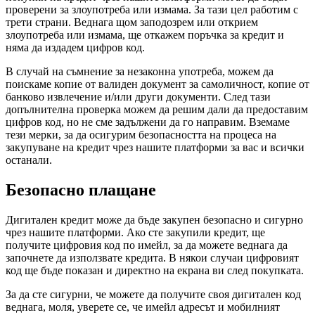
проверени за злоупотреба или измама. За тази цел работим с
трети страни. Веднага щом заподозрем или открием
злоупотреба или измама, ще откажем поръчка за кредит и
няма да издадем цифров код.
В случай на съмнение за незаконна употреба, можем да
поискаме копие от валиден документ за самоличност, копие от
банково извлечение и/или други документи. След тази
допълнителна проверка можем да решим дали да предоставим
цифров код, но не сме задължени да го направим. Вземаме
тези мерки, за да осигурим безопасността на процеса на
закупуване на кредит чрез нашите платформи за вас и всички
останали.
Безопасно плащане
Дигитален кредит може да бъде закупен безопасно и сигурно
чрез нашите платформи. Ако сте закупили кредит, ще
получите цифровия код по имейл, за да можете веднага да
започнете да използвате кредита. В някои случаи цифровият
код ще бъде показан и директно на екрана ви след покупката.
За да сте сигурни, че можете да получите своя дигитален код
веднага, моля, уверете се, че имейл адресът и мобилният