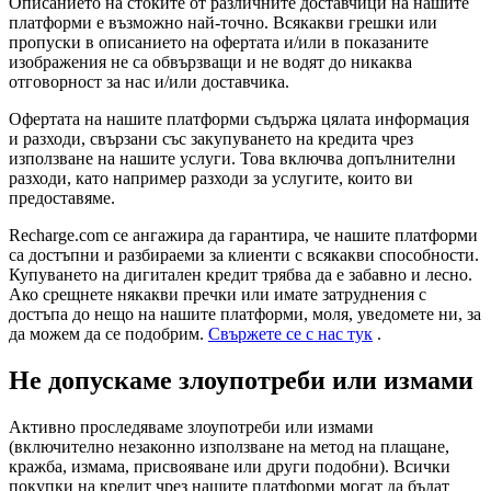
Описанието на стоките от различните доставчици на нашите
платформи е възможно най-точно. Всякакви грешки или
пропуски в описанието на офертата и/или в показаните
изображения не са обвързващи и не водят до никаква
отговорност за нас и/или доставчика.
Офертата на нашите платформи съдържа цялата информация
и разходи, свързани със закупуването на кредита чрез
използване на нашите услуги. Това включва допълнителни
разходи, като например разходи за услугите, които ви
предоставяме.
Recharge.com се ангажира да гарантира, че нашите платформи
са достъпни и разбираеми за клиенти с всякакви способности.
Купуването на дигитален кредит трябва да е забавно и лесно.
Ако срещнете някакви пречки или имате затруднения с
достъпа до нещо на нашите платформи, моля, уведомете ни, за
да можем да се подобрим.
Свържете се с нас тук
.
Не допускаме злоупотреби или измами
Активно проследяваме злоупотреби или измами
(включително незаконно използване на метод на плащане,
кражба, измама, присвояване или други подобни). Всички
покупки на кредит чрез нашите платформи могат да бъдат