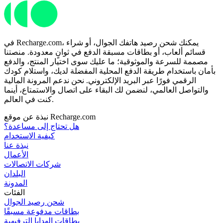
في Recharge.com، يمكنك شحن رصيد هاتفك الجوال، أو شراء
قسائم ألعاب، أو بطاقات مسبقة الدفع في ثوانٍ معدودة. منصتنا
مصممة للسرعة والموثوقية؛ ما عليك سوى اختيار المنتج، والدفع
بأمان باستخدام طريقة الدفع المحلية المفضلة لديك، واستلام كودك
الرقمي فورًا عبر البريد الإلكتروني. نحن ندعم المرونة المالية
والتواصل العالمي، لنضمن لك البقاء على اتصال والاستمتاع، أينما
كنت في العالم.
نبذة عن موقع Recharge.com
هل تحتاج إلى مساعدة؟
كيفية الاستخدام
نبذة عنا
الأعمال
شركات الاتصالات
البلدان
المدونة
الفئات
شحن رصيد الجوال
بطاقات مدفوعة مسبقًا
بطاقات الهدايا الترفيهية