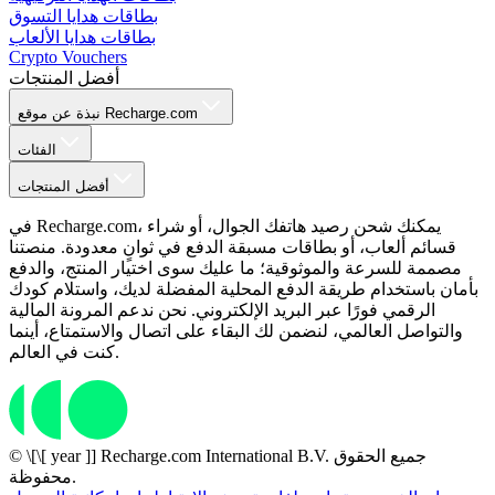
بطاقات هدايا التسوق
بطاقات هدايا الألعاب
Crypto Vouchers
أفضل المنتجات
نبذة عن موقع Recharge.com
الفئات
أفضل المنتجات
في Recharge.com، يمكنك شحن رصيد هاتفك الجوال، أو شراء
قسائم ألعاب، أو بطاقات مسبقة الدفع في ثوانٍ معدودة. منصتنا
مصممة للسرعة والموثوقية؛ ما عليك سوى اختيار المنتج، والدفع
بأمان باستخدام طريقة الدفع المحلية المفضلة لديك، واستلام كودك
الرقمي فورًا عبر البريد الإلكتروني. نحن ندعم المرونة المالية
والتواصل العالمي، لنضمن لك البقاء على اتصال والاستمتاع، أينما
كنت في العالم.
© \[\[ year ]] Recharge.com International B.V. جميع الحقوق
محفوظة.