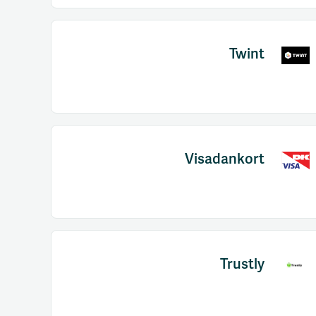
Twint
Visadankort
Trustly