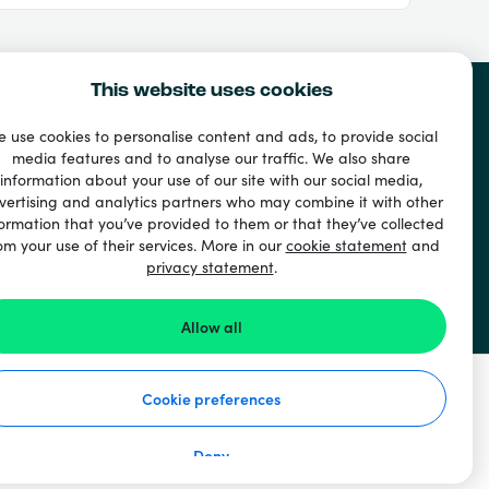
This website uses cookies
حسابي
الخدمة والم
 use cookies to personalise content and ads, to provide social
media features and to analyse our traffic. We also share
تسجيل الدخول
هل تحتاج إلى 
information about your use of our site with our social media,
التسجيل
معلومات عنا
vertising and analytics partners who may combine it with other
ormation that you’ve provided to them or that they’ve collected
العاملين
om your use of their services. More in our
cookie statement
and
الدول
privacy statement
.
Blog
Business
Allow all
33 + طرق الدفع
Cookie preferences
إظهار الجميع
Deny
Recharge.com ©2026