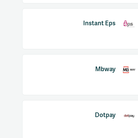
Instant Eps
Mbway
Dotpay