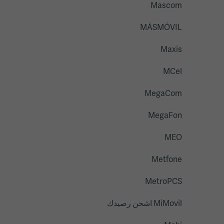
Mascom
MÁSMÓVIL
Maxis
MCel
MegaCom
MegaFon
MEO
Metfone
MetroPCS
MiMovil اشحن رصيدك