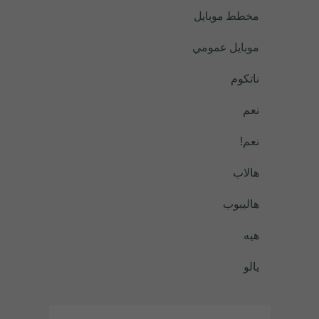
مخطط موبايل
موبايل عمومي
ناتكوم
نعم
نعم!
هالاب
هاليبوب
هيه
يالو