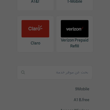
AT&T
T-Mobile
Verizon Prepaid
Claro
Refill
9Mobile
A1 B.free