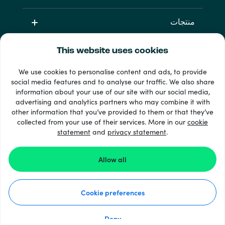
منتجات
This website uses cookies
We use cookies to personalise content and ads, to provide
social media features and to analyse our traffic. We also share
information about your use of our site with our social media,
advertising and analytics partners who may combine it with
other information that you’ve provided to them or that they’ve
33 + طرق الدفع
collected from your use of their services. More in our
cookie
إظهار الجميع
statement
and
privacy statement
.
Allow all
Recharge.com ©2026
Cookie preferences
كيف يعمل موقعنا؟
بيان الخصوصية
بيان ملفات تعريف الارتباط
Deny