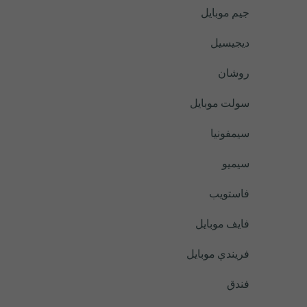
جيم موبايل
ديجيسيل
روشان
سولت موبايل
سيمفونيا
سيميو
فاستويب
فايف موبايل
فريندي موبايل
فندق