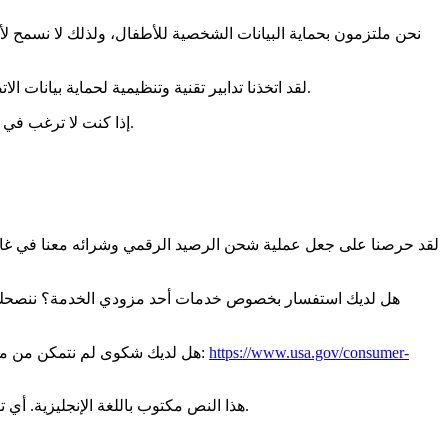
الخاص بنا.
لقد اتخذنا تدابير تقنية وتنظيمية لحماية بيانات 
إذا كنت لا ترغب في تلقي رسائلنا الإخبارية وعروضنا الترويجية بعد الآن، يمكنك إلغاء الاشتراك في أي وقت عبر رابط إلغاء الاشتراك الموجود في رسائلنا الإخبارية.
لقد حرصنا على جعل عملية شحن الرصيد الرقمي وشرائه معنا في غاي
هل لديك استفسار بخصوص خدمات أحد مزودي الخدمة؟ ننصحك با
https://www.usa.gov/consumer-
هل لديك شكوى لم نتمكن من مساعدتك فيها؟ يمكنك دائمًا تقديم شكواك إلى هيئة حماية المستهلك المختصة. بالنسبة للخدمات المقدمة في الولايات المتحدة، اتبع هذا الرابط:
هذا النص مكتوب باللغة الإنجليزية. أي ترجمة بلغات أخرى هي للتسهيل فقط. في حال وجود أي اختلاف بين النص الإنجليزي وترجمته إلى أي لغة أخرى، يُعتد بالنص الإنجليزي الأصلي.