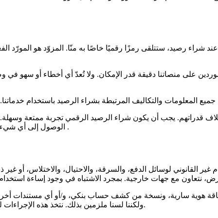
عند شراء رصيد، ستتلقى رمزًا رقميًا خاصًا به منّا. المزوّد هو المورّد الفعلي للرصيد أو الخدمة، ويتم إبرا
 على منصاتنا دقيقة قدر الإمكان. ولا تُعدّ أي أخطاء أو سهو في وص
.
الوصول إلى أي شيء عل
 غير القانوني لوسائل الدفع، والسرقة، والاحتيال، والاختلاس، أو غير
ة هوية سارية، ونسخة من كشف حساب بنكي، و/أو أي مستندات أخرى. بعد ه
ولكننا لسنا ملزمين بذلك. نتخذ هذه الإجراءات لضمان أمان عملية شراء الرصيد عبر منصاتنا لك ولجميع المستخدمين.