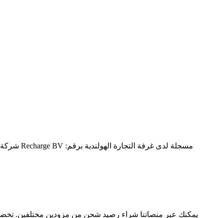
يمكنك عبر منصاتنا شراء رصيد شحن من مزودين مختلفين. تخضع