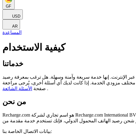
GF
USD
AR
المساعدة
كيفية الاستخدام
خدماتنا
ر الإنترنت. إنها خدمة سريعة وآمنة وسهلة. هل ترغب بمعرفة رصيد
مختلف مزودي الخدمة. إذا كانت لديك أي أسئلة أخرى، يُرجى مراجعة
.
صفحة
الأسئلة الشائعة
من نحن
Recharge.com هو اسم تجاري لشركة Recharge.com International BV (وRapido US, Inc. لعملاء الولايات المتحدة الأمريكية)، حيث يمكنك شراء رصيد المكالمات، وبطاقات هدايا الترفيه، والأموال المدفوعة
بيانات الاتصال الخاصة بنا: