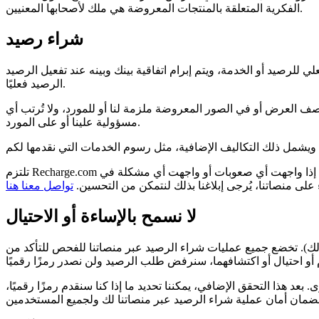
الفكرية المتعلقة بالمنتجات المعروضة هي ملك لأصحابها المعنيين.
شراء رصيد
م اتفاقية بينك وبينه عند تفعيل الرصيد. Recharge.com هو الوسيط. المزوّد هو المسؤول عن إمكانية استخدام
الرصيد فعليًا.
ف العرض أو في الصور المعروضة ملزمة لنا أو للمورد، ولا تُرتب أي
مسؤولية علينا أو على المورد.
تلتزم Recharge.com بضمان سهولة الوصول إلى منصاتها وفهمها لجميع العملاء باختلاف قدراتهم. يجب أن يكون شراء الرصيد الرقمي تجربة ممتعة وسهلة. إذا واجهت أي صعوبات أو واجهت أي مشكلة في
ى منصاتنا، يُرجى إبلاغنا بذلك لنتمكن من التحسين.
تواصل معنا هنا
لا نسمح بالإساءة أو الاحتيال
 ذلك). تخضع جميع عمليات شراء الرصيد عبر منصاتنا للفحص للتأكد من
ذا التحقق الإضافي، يمكننا تحديد ما إذا كنا سنقدم رمزًا رقميًا،