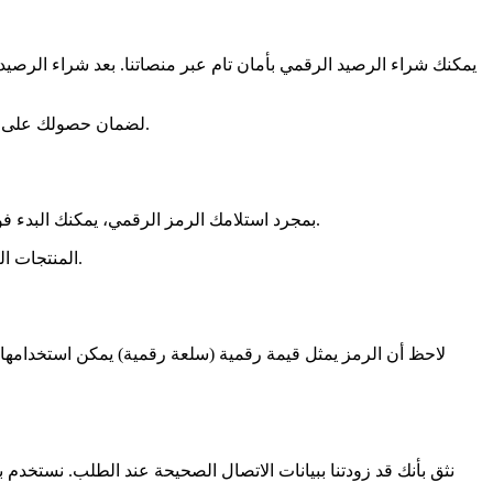
يمكنك شراء الرصيد الرقمي بأمان تام عبر منصاتنا. بعد شراء الرصي
لضمان حصولك على الرمز الرقمي الخاص بك على الفور، يرجى التأكد من صحة عنوان البريد الإلكتروني ورقم الهاتف المحمول اللذين تقدمهما أثناء عملية الشراء.
بمجرد استلامك الرمز الرقمي، يمكنك البدء فوراً باستخدام الرصيد. لذا، قد نطلب منك أثناء عملية الطلب الموافقة على بدء تنفيذ عقد الشراء فوراً، وبالتالي التنازل عن حقك في الانسحاب.
المنتجات التي ينطبق عليها حق الانسحاب خلال 14 يومًا موضحة على منصاتنا. سيتم ذكر ذلك في رسالة تأكيد الطلب التي ستتلقاها عبر البريد الإلكتروني.
لاحظ أن الرمز يمثل قيمة رقمية (سلعة رقمية) يمكن استخدامها فو
نثق بأنك قد زودتنا ببيانات الاتصال الصحيحة عند الطلب. نستخدم