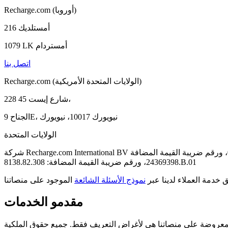
Recharge.com (أوروبا)
أمستلديك 216
1079 LK أمستردام
اتصل بنا
Recharge.com (الولايات المتحدة الأمريكية)
228 شارع إيست 45،
الجناح 9E، نيويورك 10017، نيويورك
الولايات المتحدة
شركة Recharge.com International BV مسجلة لدى غرفة التجارة الهولندية برقم: 09213436، ورقم ضريبة القيمة المضافة: NL8217.53.290. شركة Recharge BV مسجلة لدى غرفة التجارة الهولندية برقم:
24369398، ورقم ضريبة القيمة المضافة: 8138.82.308.B.01
ق خدمة العملاء لدينا عبر
نموذج الأسئلة الشائعة
مقدمو الخدمات
معروضة على منصاتنا هي لأغراض التعريف فقط. جميع حقوق الملكية