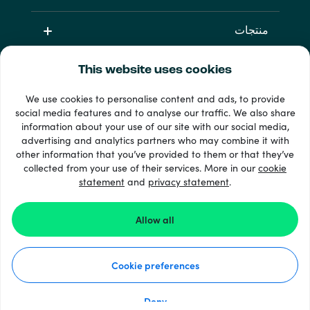
منتجات
This website uses cookies
We use cookies to personalise content and ads, to provide
social media features and to analyse our traffic. We also share
information about your use of our site with our social media,
advertising and analytics partners who may combine it with
other information that you’ve provided to them or that they’ve
33 + طرق الدفع
collected from your use of their services. More in our
cookie
إظهار الجميع
statement
and
privacy statement
.
Allow all
Recharge.com ©2026
Cookie preferences
كيف يعمل موقعنا؟
بيان الخصوصية
بيان ملفات تعريف الارتباط
Deny