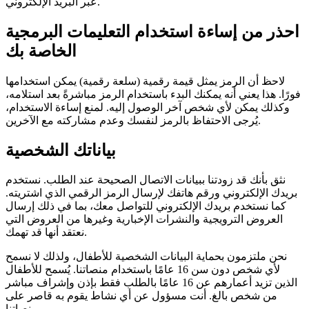
عبر البريد الإلكتروني.
احذر من إساءة استخدام التعليمات البرمجية
الخاصة بك
لاحظ أن الرمز يمثل قيمة رقمية (سلعة رقمية) يمكن استخدامها
فورًا. هذا يعني أنه يمكنك البدء باستخدام الرمز مباشرةً بعد استلامه،
وكذلك يمكن لأي شخص آخر الوصول إليه. لمنع إساءة الاستخدام،
يُرجى الاحتفاظ بالرمز لنفسك وعدم مشاركته مع الآخرين.
بياناتك الشخصية
نثق بأنك قد زودتنا ببيانات الاتصال الصحيحة عند الطلب. نستخدم
بريدك الإلكتروني ورقم هاتفك لإرسال الرمز الرقمي الذي اشتريته.
كما نستخدم بريدك الإلكتروني للتواصل معك، بما في ذلك إرسال
العروض الترويجية والنشرات الإخبارية وغيرها من العروض التي
نعتقد أنها قد تهمك.
نحن ملتزمون بحماية البيانات الشخصية للأطفال، ولذلك لا نسمح
لأي شخص دون سن 16 عامًا باستخدام منصاتنا. يُسمح للأطفال
الذين تزيد أعمارهم عن 16 عامًا بالطلب فقط بإذن وإشراف مباشر
من شخص بالغ. أنت مسؤول عن أي نشاط يقوم به قاصر على
منصاتنا.