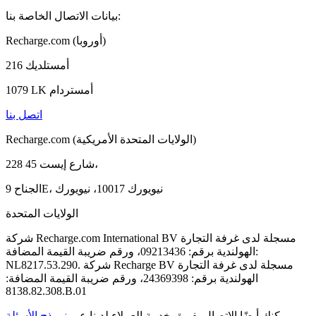
بيانات الاتصال الخاصة بنا:
Recharge.com (أوروبا)
أمستلديك 216
1079 LK أمستردام
اتصل بنا
Recharge.com (الولايات المتحدة الأمريكية)
228 شارع إيست 45،
الجناح 9E، نيويورك 10017، نيويورك
الولايات المتحدة
شركة Recharge.com International BV مسجلة لدى غرفة التجارة
الهولندية برقم: 09213436، ورقم ضريبة القيمة المضافة:
NL8217.53.290. شركة Recharge BV مسجلة لدى غرفة التجارة
الهولندية برقم: 24369398، ورقم ضريبة القيمة المضافة:
8138.82.308.B.01
يمكنك أيضًا الاتصال بفريق خدمة العملاء لدينا عبر
نموذج الأسئلة