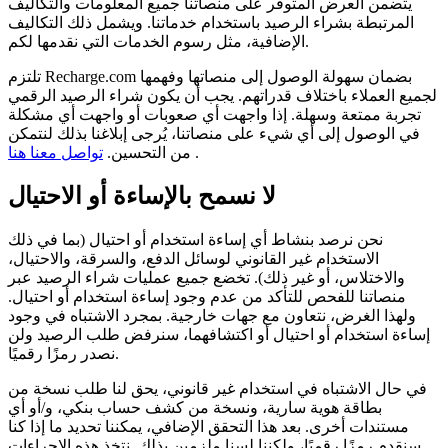
يتضمن العرض المتوفر على منصاتنا جميع المعلومات والتكاليف
المرتبطة بشراء الرصيد باستخدام خدماتنا. ويشمل ذلك التكاليف
الإضافية، مثل رسوم الخدمات التي نقدمها لكم.
تلتزم Recharge.com بضمان سهولة الوصول إلى منصاتها وفهمها
لجميع العملاء باختلاف قدراتهم. يجب أن يكون شراء الرصيد الرقمي
تجربة ممتعة وسهلة. إذا واجهت أي صعوبات أو واجهت أي مشكلة
في الوصول إلى أي شيء على منصاتنا، يُرجى إبلاغنا بذلك لنتمكن
.
من التحسين.
تواصل معنا هنا
لا نسمح بالإساءة أو الاحتيال
نحن نرصد بنشاط أي إساءة استخدام أو احتيال (بما في ذلك
الاستخدام غير القانوني لوسائل الدفع، والسرقة، والاحتيال،
والاختلاس، أو غير ذلك). تخضع جميع عمليات شراء الرصيد عبر
منصاتنا للفحص للتأكد من عدم وجود إساءة استخدام أو احتيال.
ولهذا الغرض، نتعاون مع جهات خارجية. بمجرد الاشتباه في وجود
إساءة استخدام أو احتيال أو اكتشافهما، سنرفض طلب الرصيد ولن
نصدر رمزًا رقميًا.
في حال الاشتباه في استخدام غير قانوني، يحق لنا طلب نسخة من
بطاقة هوية سارية، ونسخة من كشف حساب بنكي، و/أو أي
مستندات أخرى. بعد هذا التحقق الإضافي، يمكننا تحديد ما إذا كنا
سنقدم رمزًا رقميًا، ولكننا لسنا ملزمين بذلك. نتخذ هذه الإجراءات