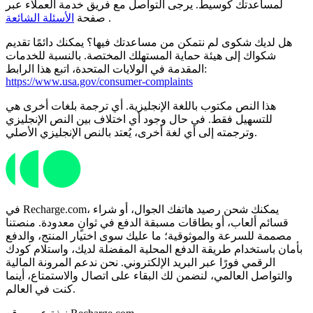
لمساعدتك كوسيط. يرجى التواصل مع فريق خدمة العملاء عبر
.
صفحة
الأسئلة الشائعة
هل لديك شكوى لم نتمكن من مساعدتك فيها؟ يمكنك دائمًا تقديم
شكواك إلى هيئة حماية المستهلك المختصة. بالنسبة للخدمات
المقدمة في الولايات المتحدة، اتبع هذا الرابط:
https://www.usa.gov/consumer-complaints
هذا النص مكتوب باللغة الإنجليزية. أي ترجمة بلغات أخرى هي
للتسهيل فقط. في حال وجود أي اختلاف بين النص الإنجليزي
وترجمته إلى أي لغة أخرى، يُعتد بالنص الإنجليزي الأصلي.
في Recharge.com، يمكنك شحن رصيد هاتفك الجوال، أو شراء
قسائم ألعاب، أو بطاقات مسبقة الدفع في ثوانٍ معدودة. منصتنا
مصممة للسرعة والموثوقية؛ ما عليك سوى اختيار المنتج، والدفع
بأمان باستخدام طريقة الدفع المحلية المفضلة لديك، واستلام كودك
الرقمي فورًا عبر البريد الإلكتروني. نحن ندعم المرونة المالية
والتواصل العالمي، لنضمن لك البقاء على اتصال والاستمتاع، أينما
كنت في العالم.