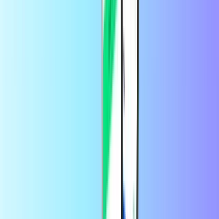
我被要求创建 PaysafeCard 账户，为什么？
您的 PaysafeCard 支付金额是否超过了 €50？如果是，就必须
遵照 Paysafe 新规定，创建 My PaysafeCard 账户。请注意：即
便您没有 My PaysafeCard 账户，也能在 Recharge.com 上购买
PaysafeCard 预付码。
注册 My PaysafeCard 账户能获得哪些优势？
完整统览所有 PaysafeCard 代码
使用自己的登录凭证在线支付
在交易概览中查看所有支付
无需银行账户或信用卡即可付款
PaysafeCard 预付码有哪些用途？
有了 PaysafeCard 预付码，您就能在众多国家/地区的数百个网