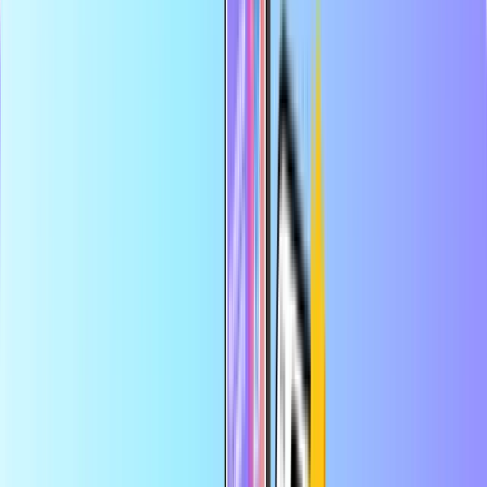
支付安全无虞
即时数字交付
预付信用卡最大在线商城
类别
BE
EUR
ZH