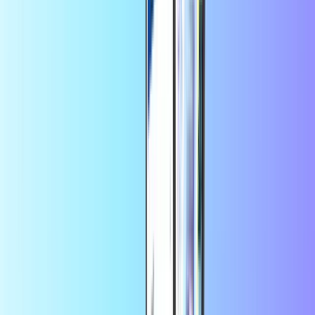
关于 PaysafeCard（比利时）
在线购买 PaysafeCard
，保护隐私安全，尽情网上购物。
paysafecard 支付卡
接受范围广，可用来在成千上万的网站上
匿名、安全地进行支付。无论是娱乐、游戏、体育、在线约会
还是社交媒体，PaysafeCard 在手，付款无忧！
若要享受更好的网购体验，请创建
My PaysafeCard
账户，将
所有 PaysafeCard 充值码存入同一个虚拟钱包，跟踪交易情
况。
动心了？在 Recharge.com 上选择想购买的
PaysafeCard
（比利
时，代码 BE）支付卡金额，填好电邮地址，然后使用
PayPal、Bancontact、Sofort、Mastercard（信用卡/借记卡）以
及其他 23 种
支付方式
安全完成付款，几秒内就可收到
PaysafeCard 代码
。
就是这么简单！
不想使用
paysafecard
，想试试其他类型或相似的预付信用
卡？为您推荐：