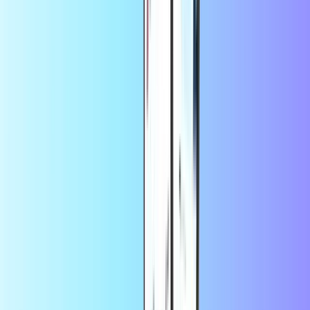
有了 PaysafeCard 预付码，您就能在众多国家/地区的数百个网
站上进行支付！PaysafeCard 拥有大量
合作伙伴网站
，您可用
预付码购买下列类型的产品和服务：
游戏。
在线约会。
社交游戏和社区。
VoIP、电话和消息。
体育、扑克以及更多。
我被要求创建 PaysafeCard 账户，为什么？
遵照相关欧洲法律法规，PaysafeCard 的发行公司 Paysafe 制订
了新的规则，要求在使用 PaysafeCard 进行金额超过 €50 的支
付时，必须先创建
My PaysafeCard 账户
。