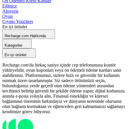
Ön Ödemeli Kredi Kartları
Eğlence
Alışveriş
Oyun
Crypto Vouchers
En iyi ürünler
Recharge.com Hakkında
Kategoriler
En iyi ürünler
Recharge.com'da birkaç saniye içinde cep telefonunuza kontör
yükleyebilir, oyun kuponları veya ön ödemeli ödeme kartları satın
alabilirsiniz. Platformumuz, sizlere hızlı ve güvenilir bir kullanım
sunmak üzere tasarlanmıştır. Siz sadece ürününüzü seçin,
bulunduğunuz yerde geçerli olan ödeme yöntemleri arasından
tercihinizi belirtip güvenli bir şekilde ödeme yapın; dijital kodunuzu
anında e-posta yoluyla alın. Finansal esnekliğin ve küresel
bağlantının öneminin farkındayız ve dünyanın neresinde olursanız
olun bağlantı kurmaktan ve eğlenceden geri kalmamanızı sağlamayı
kendimize görev biliyoruz.