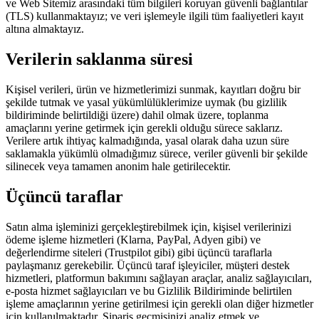
ve Web Sitemiz arasındaki tüm bilgileri koruyan güvenli bağlantılar
(TLS) kullanmaktayız; ve veri işlemeyle ilgili tüm faaliyetleri kayıt
altına almaktayız.
Verilerin saklanma süresi
Kişisel verileri, ürün ve hizmetlerimizi sunmak, kayıtları doğru bir
şekilde tutmak ve yasal yükümlülüklerimize uymak (bu gizlilik
bildiriminde belirtildiği üzere) dahil olmak üzere, toplanma
amaçlarını yerine getirmek için gerekli olduğu sürece saklarız.
Verilere artık ihtiyaç kalmadığında, yasal olarak daha uzun süre
saklamakla yükümlü olmadığımız sürece, veriler güvenli bir şekilde
silinecek veya tamamen anonim hale getirilecektir.
Üçüncü taraflar
Satın alma işleminizi gerçekleştirebilmek için, kişisel verilerinizi
ödeme işleme hizmetleri (Klarna, PayPal, Adyen gibi) ve
değerlendirme siteleri (Trustpilot gibi) gibi üçüncü taraflarla
paylaşmanız gerekebilir. Üçüncü taraf işleyiciler, müşteri destek
hizmetleri, platformun bakımını sağlayan araçlar, analiz sağlayıcıları,
e-posta hizmet sağlayıcıları ve bu Gizlilik Bildiriminde belirtilen
işleme amaçlarının yerine getirilmesi için gerekli olan diğer hizmetler
için kullanılmaktadır. Sipariş geçmişinizi analiz etmek ve