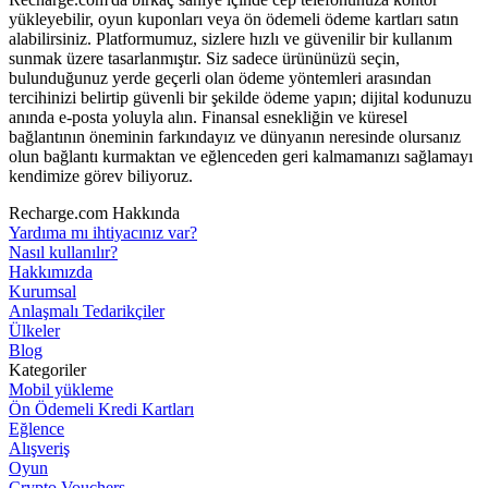
yükleyebilir, oyun kuponları veya ön ödemeli ödeme kartları satın
alabilirsiniz. Platformumuz, sizlere hızlı ve güvenilir bir kullanım
sunmak üzere tasarlanmıştır. Siz sadece ürününüzü seçin,
bulunduğunuz yerde geçerli olan ödeme yöntemleri arasından
tercihinizi belirtip güvenli bir şekilde ödeme yapın; dijital kodunuzu
anında e-posta yoluyla alın. Finansal esnekliğin ve küresel
bağlantının öneminin farkındayız ve dünyanın neresinde olursanız
olun bağlantı kurmaktan ve eğlenceden geri kalmamanızı sağlamayı
kendimize görev biliyoruz.
Recharge.com Hakkında
Yardıma mı ihtiyacınız var?
Nasıl kullanılır?
Hakkımızda
Kurumsal
Anlaşmalı Tedarikçiler
Ülkeler
Blog
Kategoriler
Mobil yükleme
Ön Ödemeli Kredi Kartları
Eğlence
Alışveriş
Oyun
Crypto Vouchers