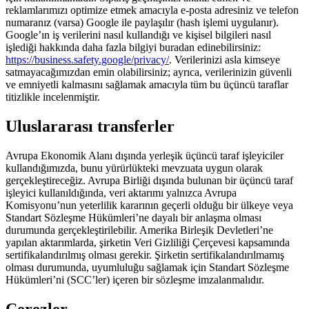
reklamlarımızı optimize etmek amacıyla e-posta adresiniz ve telefon
numaranız (varsa) Google ile paylaşılır (hash işlemi uygulanır).
Google’ın iş verilerini nasıl kullandığı ve kişisel bilgileri nasıl
işlediği hakkında daha fazla bilgiyi buradan edinebilirsiniz:
https://business.safety.google/privacy/
. Verilerinizi asla kimseye
satmayacağımızdan emin olabilirsiniz; ayrıca, verilerinizin güvenli
ve emniyetli kalmasını sağlamak amacıyla tüm bu üçüncü taraflar
titizlikle incelenmiştir.
Uluslararası transferler
Avrupa Ekonomik Alanı dışında yerleşik üçüncü taraf işleyiciler
kullandığımızda, bunu yürürlükteki mevzuata uygun olarak
gerçekleştireceğiz. Avrupa Birliği dışında bulunan bir üçüncü taraf
işleyici kullanıldığında, veri aktarımı yalnızca Avrupa
Komisyonu’nun yeterlilik kararının geçerli olduğu bir ülkeye veya
Standart Sözleşme Hükümleri’ne dayalı bir anlaşma olması
durumunda gerçekleştirilebilir. Amerika Birleşik Devletleri’ne
yapılan aktarımlarda, şirketin Veri Gizliliği Çerçevesi kapsamında
sertifikalandırılmış olması gerekir. Şirketin sertifikalandırılmamış
olması durumunda, uyumluluğu sağlamak için Standart Sözleşme
Hükümleri’ni (SCC’ler) içeren bir sözleşme imzalanmalıdır.
Çerezler