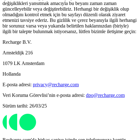
değişiklikleri yansıtmak amacıyla bu beyanı zaman zaman
güncelleyebilir veya değiştirebiliriz. Herhangi bir değişiklik olup
olmadığını kontrol etmek için bu sayfayı düzenli olarak ziyaret
etmenizi tavsiye ederiz. Bu gizlilik ve çerez beyanıyla ilgili herhangi
bir sorunuz varsa veya yukarıda belirtilen haklarınızdan (biriyle)
ilgili bir talepte bulunmak istiyorsanız, lütfen bizimle iletişime geçin:
Recharge B.V.
Amsteldijk 216
1079 LK Amsterdam
Hollanda
E-posta adresi:
privacy@recharge.com
Veri Koruma Görevlisi’nin e-posta adresi:
dpo@recharge.com
Sürüm tarihi: 26/03/25
Recharge.com'da birkaç saniye içinde cep telefonunuza kontör