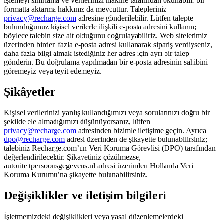
işlemeyi sınırlama ve verilerinizi makine tarafından okunabilir bir
formatta aktarma hakkınız da mevcuttur. Talepleriniz
privacy@recharge.com
adresine gönderilebilir. Lütfen talepte
bulunduğunuz kişisel verilerle ilişkili e-posta adresini kullanın;
böylece talebin size ait olduğunu doğrulayabiliriz. Web sitelerimiz
üzerinden birden fazla e-posta adresi kullanarak sipariş verdiyseniz,
daha fazla bilgi almak istediğiniz her adres için ayrı bir talep
gönderin. Bu doğrulama yapılmadan bir e-posta adresinin sahibini
göremeyiz veya teyit edemeyiz.
Şikâyetler
Kişisel verilerinizi yanlış kullandığımızı veya sorularınızı doğru bir
şekilde ele almadığımızı düşünüyorsanız, lütfen
privacy@recharge.com
adresinden bizimle iletişime geçin. Ayrıca
dpo@recharge.com
adresi üzerinden de şikayette bulunabilirsiniz;
talebiniz Recharge.com’un Veri Koruma Görevlisi (DPO) tarafından
değerlendirilecektir. Şikayetiniz çözülmezse,
autoriteitpersoonsgegevens.nl adresi üzerinden Hollanda Veri
Koruma Kurumu’na şikayette bulunabilirsiniz.
Değişiklikler ve iletişim bilgileri
İşletmemizdeki değişiklikleri veya yasal düzenlemelerdeki