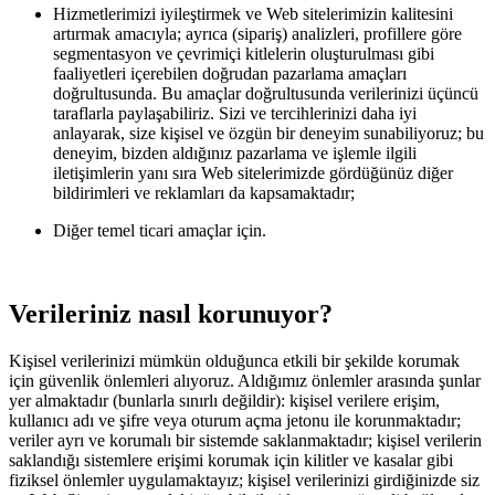
Hizmetlerimizi iyileştirmek ve Web sitelerimizin kalitesini
artırmak amacıyla; ayrıca (sipariş) analizleri, profillere göre
segmentasyon ve çevrimiçi kitlelerin oluşturulması gibi
faaliyetleri içerebilen doğrudan pazarlama amaçları
doğrultusunda. Bu amaçlar doğrultusunda verilerinizi üçüncü
taraflarla paylaşabiliriz. Sizi ve tercihlerinizi daha iyi
anlayarak, size kişisel ve özgün bir deneyim sunabiliyoruz; bu
deneyim, bizden aldığınız pazarlama ve işlemle ilgili
iletişimlerin yanı sıra Web sitelerimizde gördüğünüz diğer
bildirimleri ve reklamları da kapsamaktadır;
Diğer temel ticari amaçlar için.
Verileriniz nasıl korunuyor?
Kişisel verilerinizi mümkün olduğunca etkili bir şekilde korumak
için güvenlik önlemleri alıyoruz. Aldığımız önlemler arasında şunlar
yer almaktadır (bunlarla sınırlı değildir): kişisel verilere erişim,
kullanıcı adı ve şifre veya oturum açma jetonu ile korunmaktadır;
veriler ayrı ve korumalı bir sistemde saklanmaktadır; kişisel verilerin
saklandığı sistemlere erişimi korumak için kilitler ve kasalar gibi
fiziksel önlemler uygulamaktayız; kişisel verilerinizi girdiğinizde siz