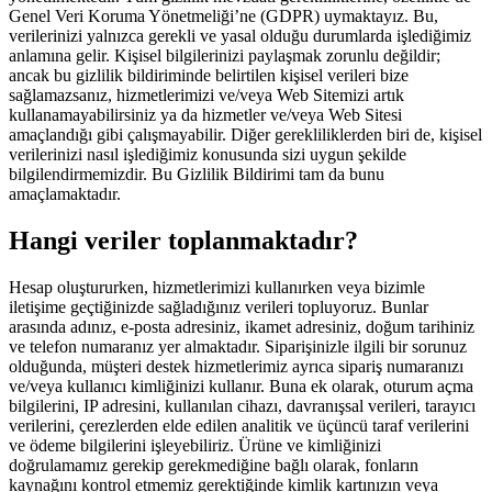
Genel Veri Koruma Yönetmeliği’ne (GDPR) uymaktayız. Bu,
verilerinizi yalnızca gerekli ve yasal olduğu durumlarda işlediğimiz
anlamına gelir. Kişisel bilgilerinizi paylaşmak zorunlu değildir;
ancak bu gizlilik bildiriminde belirtilen kişisel verileri bize
sağlamazsanız, hizmetlerimizi ve/veya Web Sitemizi artık
kullanamayabilirsiniz ya da hizmetler ve/veya Web Sitesi
amaçlandığı gibi çalışmayabilir. Diğer gerekliliklerden biri de, kişisel
verilerinizi nasıl işlediğimiz konusunda sizi uygun şekilde
bilgilendirmemizdir. Bu Gizlilik Bildirimi tam da bunu
amaçlamaktadır.
Hangi veriler toplanmaktadır?
Hesap oluştururken, hizmetlerimizi kullanırken veya bizimle
iletişime geçtiğinizde sağladığınız verileri topluyoruz. Bunlar
arasında adınız, e-posta adresiniz, ikamet adresiniz, doğum tarihiniz
ve telefon numaranız yer almaktadır. Siparişinizle ilgili bir sorunuz
olduğunda, müşteri destek hizmetlerimiz ayrıca sipariş numaranızı
ve/veya kullanıcı kimliğinizi kullanır. Buna ek olarak, oturum açma
bilgilerini, IP adresini, kullanılan cihazı, davranışsal verileri, tarayıcı
verilerini, çerezlerden elde edilen analitik ve üçüncü taraf verilerini
ve ödeme bilgilerini işleyebiliriz. Ürüne ve kimliğinizi
doğrulamamız gerekip gerekmediğine bağlı olarak, fonların
kaynağını kontrol etmemiz gerektiğinde kimlik kartınızın veya