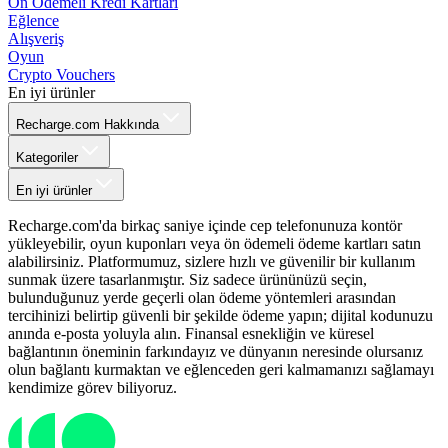
Ön Ödemeli Kredi Kartları
Eğlence
Alışveriş
Oyun
Crypto Vouchers
En iyi ürünler
Recharge.com Hakkında
Kategoriler
En iyi ürünler
Recharge.com'da birkaç saniye içinde cep telefonunuza kontör
yükleyebilir, oyun kuponları veya ön ödemeli ödeme kartları satın
alabilirsiniz. Platformumuz, sizlere hızlı ve güvenilir bir kullanım
sunmak üzere tasarlanmıştır. Siz sadece ürününüzü seçin,
bulunduğunuz yerde geçerli olan ödeme yöntemleri arasından
tercihinizi belirtip güvenli bir şekilde ödeme yapın; dijital kodunuzu
anında e-posta yoluyla alın. Finansal esnekliğin ve küresel
bağlantının öneminin farkındayız ve dünyanın neresinde olursanız
olun bağlantı kurmaktan ve eğlenceden geri kalmamanızı sağlamayı
kendimize görev biliyoruz.