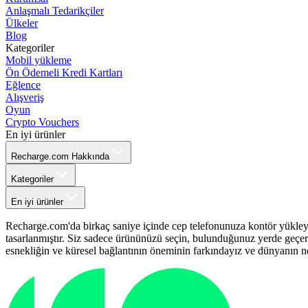
Anlaşmalı Tedarikçiler
Ülkeler
Blog
Kategoriler
Mobil yükleme
Ön Ödemeli Kredi Kartları
Eğlence
Alışveriş
Oyun
Crypto Vouchers
En iyi ürünler
Recharge.com Hakkında
Kategoriler
En iyi ürünler
Recharge.com'da birkaç saniye içinde cep telefonunuza kontör yükleyeb
tasarlanmıştır. Siz sadece ürününüzü seçin, bulunduğunuz yerde geçerli
esnekliğin ve küresel bağlantının öneminin farkındayız ve dünyanın 