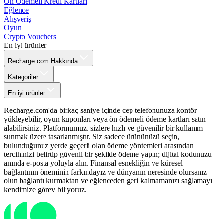
Ön Ödemeli Kredi Kartları
Eğlence
Alışveriş
Oyun
Crypto Vouchers
En iyi ürünler
Recharge.com Hakkında
Kategoriler
En iyi ürünler
Recharge.com'da birkaç saniye içinde cep telefonunuza kontör
yükleyebilir, oyun kuponları veya ön ödemeli ödeme kartları satın
alabilirsiniz. Platformumuz, sizlere hızlı ve güvenilir bir kullanım
sunmak üzere tasarlanmıştır. Siz sadece ürününüzü seçin,
bulunduğunuz yerde geçerli olan ödeme yöntemleri arasından
tercihinizi belirtip güvenli bir şekilde ödeme yapın; dijital kodunuzu
anında e-posta yoluyla alın. Finansal esnekliğin ve küresel
bağlantının öneminin farkındayız ve dünyanın neresinde olursanız
olun bağlantı kurmaktan ve eğlenceden geri kalmamanızı sağlamayı
kendimize görev biliyoruz.