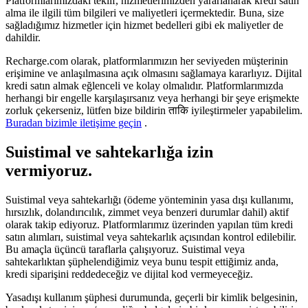
Platformlarımızdaki teklif, hizmetlerimizden yararlanarak kredi satın
alma ile ilgili tüm bilgileri ve maliyetleri içermektedir. Buna, size
sağladığımız hizmetler için hizmet bedelleri gibi ek maliyetler de
dahildir.
Recharge.com olarak, platformlarımızın her seviyeden müşterinin
erişimine ve anlaşılmasına açık olmasını sağlamaya kararlıyız. Dijital
kredi satın almak eğlenceli ve kolay olmalıdır. Platformlarımızda
herhangi bir engelle karşılaşırsanız veya herhangi bir şeye erişmekte
zorluk çekerseniz, lütfen bize bildirin ताकि iyileştirmeler yapabilelim.
Buradan bizimle iletişime geçin
.
Suistimal ve sahtekarlığa izin
vermiyoruz.
Suistimal veya sahtekarlığı (ödeme yönteminin yasa dışı kullanımı,
hırsızlık, dolandırıcılık, zimmet veya benzeri durumlar dahil) aktif
olarak takip ediyoruz. Platformlarımız üzerinden yapılan tüm kredi
satın alımları, suistimal veya sahtekarlık açısından kontrol edilebilir.
Bu amaçla üçüncü taraflarla çalışıyoruz. Suistimal veya
sahtekarlıktan şüphelendiğimiz veya bunu tespit ettiğimiz anda,
kredi siparişini reddedeceğiz ve dijital kod vermeyeceğiz.
Yasadışı kullanım şüphesi durumunda, geçerli bir kimlik belgesinin,