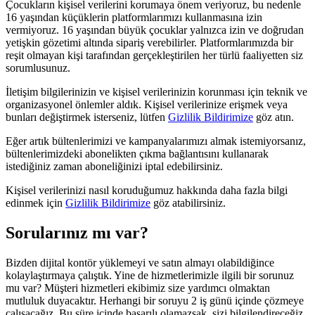
Çocukların kişisel verilerini korumaya önem veriyoruz, bu nedenle
16 yaşından küçüklerin platformlarımızı kullanmasına izin
vermiyoruz. 16 yaşından büyük çocuklar yalnızca izin ve doğrudan
yetişkin gözetimi altında sipariş verebilirler. Platformlarımızda bir
reşit olmayan kişi tarafından gerçekleştirilen her türlü faaliyetten siz
sorumlusunuz.
İletişim bilgilerinizin ve kişisel verilerinizin korunması için teknik ve
organizasyonel önlemler aldık. Kişisel verilerinize erişmek veya
bunları değiştirmek isterseniz, lütfen
Gizlilik Bildirimize
göz atın.
Eğer artık bültenlerimizi ve kampanyalarımızı almak istemiyorsanız,
bültenlerimizdeki abonelikten çıkma bağlantısını kullanarak
istediğiniz zaman aboneliğinizi iptal edebilirsiniz.
Kişisel verilerinizi nasıl koruduğumuz hakkında daha fazla bilgi
edinmek için
Gizlilik Bildirimize
göz atabilirsiniz.
Sorularınız mı var?
Bizden dijital kontör yüklemeyi ve satın almayı olabildiğince
kolaylaştırmaya çalıştık. Yine de hizmetlerimizle ilgili bir sorunuz
mu var? Müşteri hizmetleri ekibimiz size yardımcı olmaktan
mutluluk duyacaktır. Herhangi bir soruyu 2 iş günü içinde çözmeye
çalışacağız. Bu süre içinde başarılı olamazsak, sizi bilgilendireceğiz.