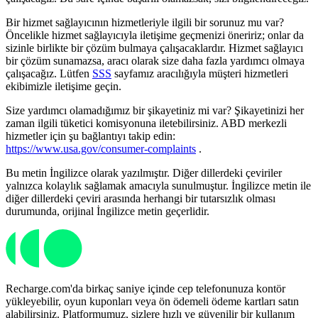
Bir hizmet sağlayıcının hizmetleriyle ilgili bir sorunuz mu var?
Öncelikle hizmet sağlayıcıyla iletişime geçmenizi öneririz; onlar da
sizinle birlikte bir çözüm bulmaya çalışacaklardır. Hizmet sağlayıcı
bir çözüm sunamazsa, aracı olarak size daha fazla yardımcı olmaya
çalışacağız. Lütfen
SSS
sayfamız aracılığıyla müşteri hizmetleri
ekibimizle iletişime geçin.
Size yardımcı olamadığımız bir şikayetiniz mi var? Şikayetinizi her
zaman ilgili tüketici komisyonuna iletebilirsiniz. ABD merkezli
hizmetler için şu bağlantıyı takip edin:
https://www.usa.gov/consumer-complaints
.
Bu metin İngilizce olarak yazılmıştır. Diğer dillerdeki çeviriler
yalnızca kolaylık sağlamak amacıyla sunulmuştur. İngilizce metin ile
diğer dillerdeki çeviri arasında herhangi bir tutarsızlık olması
durumunda, orijinal İngilizce metin geçerlidir.
Recharge.com'da birkaç saniye içinde cep telefonunuza kontör
yükleyebilir, oyun kuponları veya ön ödemeli ödeme kartları satın
alabilirsiniz. Platformumuz, sizlere hızlı ve güvenilir bir kullanım