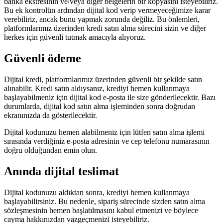
banka ekstresinin ve/veya diğer belgelerin bir kopyasını isteyebiliriz.
Bu ek kontrolün ardından dijital kod verip vermeyeceğimize karar
verebiliriz, ancak bunu yapmak zorunda değiliz. Bu önlemleri,
platformlarımız üzerinden kredi satın alma sürecini sizin ve diğer
herkes için güvenli tutmak amacıyla alıyoruz.
Güvenli ödeme
Dijital kredi, platformlarımız üzerinden güvenli bir şekilde satın
alınabilir. Kredi satın aldıysanız, krediyi hemen kullanmaya
başlayabilmeniz için dijital kod e-posta ile size gönderilecektir. Bazı
durumlarda, dijital kod satın alma işleminden sonra doğrudan
ekranınızda da gösterilecektir.
Dijital kodunuzu hemen alabilmeniz için lütfen satın alma işlemi
sırasında verdiğiniz e-posta adresinin ve cep telefonu numarasının
doğru olduğundan emin olun.
Anında dijital teslimat
Dijital kodunuzu aldıktan sonra, krediyi hemen kullanmaya
başlayabilirsiniz. Bu nedenle, sipariş sürecinde sizden satın alma
sözleşmesinin hemen başlatılmasını kabul etmenizi ve böylece
cayma hakkınızdan vazgeçmenizi isteyebiliriz.