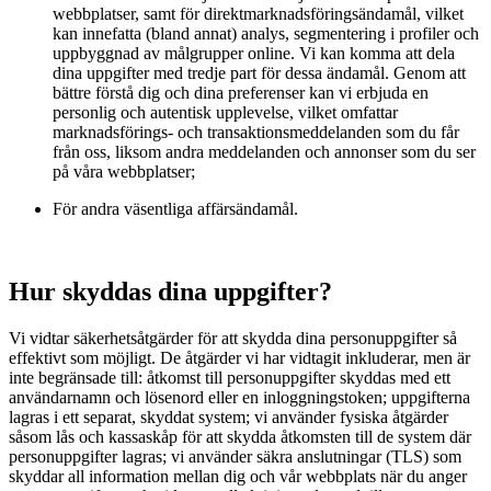
webbplatser, samt för direktmarknadsföringsändamål, vilket
kan innefatta (bland annat) analys, segmentering i profiler och
uppbyggnad av målgrupper online. Vi kan komma att dela
dina uppgifter med tredje part för dessa ändamål. Genom att
bättre förstå dig och dina preferenser kan vi erbjuda en
personlig och autentisk upplevelse, vilket omfattar
marknadsförings- och transaktionsmeddelanden som du får
från oss, liksom andra meddelanden och annonser som du ser
på våra webbplatser;
För andra väsentliga affärsändamål.
Hur skyddas dina uppgifter?
Vi vidtar säkerhetsåtgärder för att skydda dina personuppgifter så
effektivt som möjligt. De åtgärder vi har vidtagit inkluderar, men är
inte begränsade till: åtkomst till personuppgifter skyddas med ett
användarnamn och lösenord eller en inloggningstoken; uppgifterna
lagras i ett separat, skyddat system; vi använder fysiska åtgärder
såsom lås och kassaskåp för att skydda åtkomsten till de system där
personuppgifter lagras; vi använder säkra anslutningar (TLS) som
skyddar all information mellan dig och vår webbplats när du anger