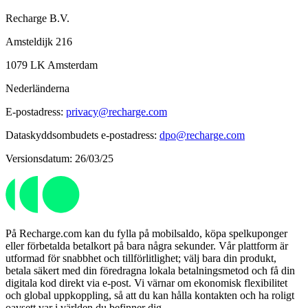
Recharge B.V.
Amsteldijk 216
1079 LK Amsterdam
Nederländerna
E-postadress:
privacy@recharge.com
Dataskyddsombudets e-postadress:
dpo@recharge.com
Versionsdatum: 26/03/25
På Recharge.com kan du fylla på mobilsaldo, köpa spelkuponger
eller förbetalda betalkort på bara några sekunder. Vår plattform är
utformad för snabbhet och tillförlitlighet; välj bara din produkt,
betala säkert med din föredragna lokala betalningsmetod och få din
digitala kod direkt via e-post. Vi värnar om ekonomisk flexibilitet
och global uppkoppling, så att du kan hålla kontakten och ha roligt
oavsett var i världen du befinner dig.