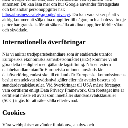
annonser. Du kan läsa mer om hur Google använder företagsdata
och behandlar personuppgifter här:
https://business.safety.google/privacy/
. Du kan vara säker på att vi
aldrig kommer att sälja dina uppgifter till någon, och alla dessa tredje
parter har granskats för att säkerställa att dina uppgifter förblir säkra
och skyddade.
Internationella överföringar
När vi anlitar tredjepartsbehandlare som är etablerade utanför
Europeiska ekonomiska samarbetsområdet (EES) kommer vi att
göra detta i enlighet med gällande lagstiftning. När en extern
databehandlare utanför Europeiska unionen används får
dataöverföring endast ske till ett land där Europeiska kommissionens
beslut om adekvat skyddsnivå gäller eller när avtalet baseras på
standardavtalsklausuler. Vid överföringar till USA måste företaget
vara certifierat enligt Data Privacy Framework. Om företaget inte är
certifierat måste ett avtal som innehåller standardavtalsklausuler
(SCC) ingås för att säkerställa efterlevnad.
Cookies
Våra webbplatser använder funktions-, analys- och