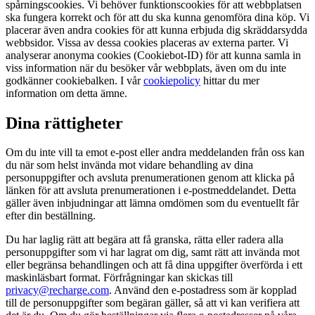
spårningscookies. Vi behöver funktionscookies för att webbplatsen
ska fungera korrekt och för att du ska kunna genomföra dina köp. Vi
placerar även andra cookies för att kunna erbjuda dig skräddarsydda
webbsidor. Vissa av dessa cookies placeras av externa parter. Vi
analyserar anonyma cookies (Cookiebot-ID) för att kunna samla in
viss information när du besöker vår webbplats, även om du inte
godkänner cookiebalken. I vår
cookiepolicy
hittar du mer
information om detta ämne.
Dina rättigheter
Om du inte vill ta emot e-post eller andra meddelanden från oss kan
du när som helst invända mot vidare behandling av dina
personuppgifter och avsluta prenumerationen genom att klicka på
länken för att avsluta prenumerationen i e-postmeddelandet. Detta
gäller även inbjudningar att lämna omdömen som du eventuellt får
efter din beställning.
Du har laglig rätt att begära att få granska, rätta eller radera alla
personuppgifter som vi har lagrat om dig, samt rätt att invända mot
eller begränsa behandlingen och att få dina uppgifter överförda i ett
maskinläsbart format. Förfrågningar kan skickas till
privacy@recharge.com
. Använd den e-postadress som är kopplad
till de personuppgifter som begäran gäller, så att vi kan verifiera att