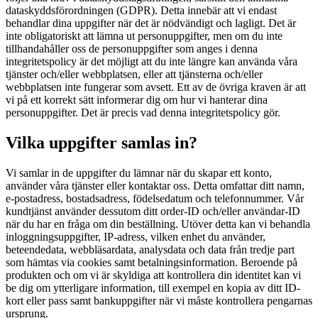
dataskyddsförordningen (GDPR). Detta innebär att vi endast
behandlar dina uppgifter när det är nödvändigt och lagligt. Det är
inte obligatoriskt att lämna ut personuppgifter, men om du inte
tillhandahåller oss de personuppgifter som anges i denna
integritetspolicy är det möjligt att du inte längre kan använda våra
tjänster och/eller webbplatsen, eller att tjänsterna och/eller
webbplatsen inte fungerar som avsett. Ett av de övriga kraven är att
vi på ett korrekt sätt informerar dig om hur vi hanterar dina
personuppgifter. Det är precis vad denna integritetspolicy gör.
Vilka uppgifter samlas in?
Vi samlar in de uppgifter du lämnar när du skapar ett konto,
använder våra tjänster eller kontaktar oss. Detta omfattar ditt namn,
e-postadress, bostadsadress, födelsedatum och telefonnummer. Vår
kundtjänst använder dessutom ditt order-ID och/eller användar-ID
när du har en fråga om din beställning. Utöver detta kan vi behandla
inloggningsuppgifter, IP-adress, vilken enhet du använder,
beteendedata, webbläsardata, analysdata och data från tredje part
som hämtas via cookies samt betalningsinformation. Beroende på
produkten och om vi är skyldiga att kontrollera din identitet kan vi
be dig om ytterligare information, till exempel en kopia av ditt ID-
kort eller pass samt bankuppgifter när vi måste kontrollera pengarnas
ursprung.