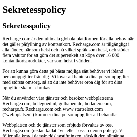
Sekretesspolicy
Sekretesspolicy
Recharge.com är den ultimata globala plattformen för alla behov när
det gäller påfyllning av kontantkort. Recharge.com är tillgängligt i
alla länder, när som helst och på vilket språk som helst, och stöder
flera valutor för att göra det superenkelt att köpa över 16 000
kontantkortsprodukter, var som helst i världen.
För att kunna göra detta på bästa möjliga sätt behöver vi ibland
personuppgifter från dig. Vi lovar att hantera dina personuppgifter
med största omsorg, så att du inte behöver oroa dig för att dina
uppgifter ska missbrukas.
När du använder våra tjänster och besöker webbplatserna
Recharge.com, beltegoed.nl, guthaben.de, herladen.com,
recharge.fr, Recharge.com och www.startselect.com
(”webbplatsen”) kommer dina personuppgifter att behandlas.
Webbplatsen och de tjänster som erbjuds förvaltas av oss,
Recharge.com (nedan kallat ”vi” eller ”oss” i denna policy). Vi
följer alla krav i dataskyddslagstiftningen, särskilt den allmänna