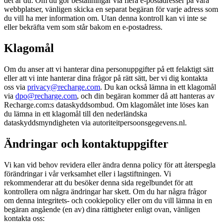
det är du. Om du gör beställningar via flera e-postadresser på våra
webbplatser, vänligen skicka en separat begäran för varje adress som
du vill ha mer information om. Utan denna kontroll kan vi inte se
eller bekräfta vem som står bakom en e-postadress.
Klagomål
Om du anser att vi hanterar dina personuppgifter på ett felaktigt sätt
eller att vi inte hanterar dina frågor på rätt sätt, ber vi dig kontakta
oss via
privacy@recharge.com
. Du kan också lämna in ett klagomål
via
dpo@recharge.com
, och din begäran kommer då att hanteras av
Recharge.com:s dataskyddsombud. Om klagomålet inte löses kan
du lämna in ett klagomål till den nederländska
dataskyddsmyndigheten via autoriteitpersoonsgegevens.nl.
Ändringar och kontaktuppgifter
Vi kan vid behov revidera eller ändra denna policy för att återspegla
förändringar i vår verksamhet eller i lagstiftningen. Vi
rekommenderar att du besöker denna sida regelbundet för att
kontrollera om några ändringar har skett. Om du har några frågor
om denna integritets- och cookiepolicy eller om du vill lämna in en
begäran angående (en av) dina rättigheter enligt ovan, vänligen
kontakta oss: