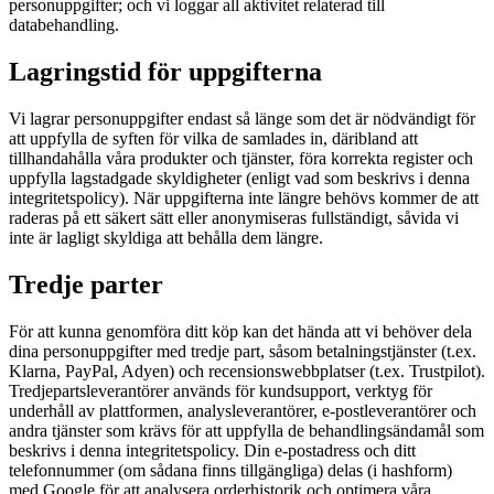
personuppgifter; och vi loggar all aktivitet relaterad till
databehandling.
Lagringstid för uppgifterna
Vi lagrar personuppgifter endast så länge som det är nödvändigt för
att uppfylla de syften för vilka de samlades in, däribland att
tillhandahålla våra produkter och tjänster, föra korrekta register och
uppfylla lagstadgade skyldigheter (enligt vad som beskrivs i denna
integritetspolicy). När uppgifterna inte längre behövs kommer de att
raderas på ett säkert sätt eller anonymiseras fullständigt, såvida vi
inte är lagligt skyldiga att behålla dem längre.
Tredje parter
För att kunna genomföra ditt köp kan det hända att vi behöver dela
dina personuppgifter med tredje part, såsom betalningstjänster (t.ex.
Klarna, PayPal, Adyen) och recensionswebbplatser (t.ex. Trustpilot).
Tredjepartsleverantörer används för kundsupport, verktyg för
underhåll av plattformen, analysleverantörer, e-postleverantörer och
andra tjänster som krävs för att uppfylla de behandlingsändamål som
beskrivs i denna integritetspolicy. Din e-postadress och ditt
telefonnummer (om sådana finns tillgängliga) delas (i hashform)
med Google för att analysera orderhistorik och optimera våra