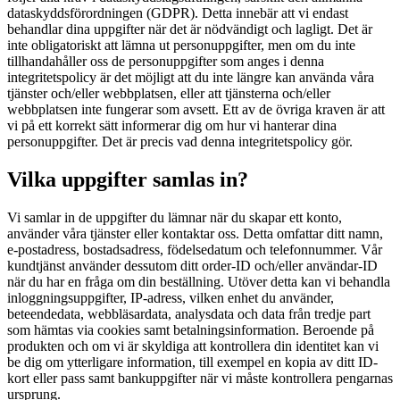
dataskyddsförordningen (GDPR). Detta innebär att vi endast
behandlar dina uppgifter när det är nödvändigt och lagligt. Det är
inte obligatoriskt att lämna ut personuppgifter, men om du inte
tillhandahåller oss de personuppgifter som anges i denna
integritetspolicy är det möjligt att du inte längre kan använda våra
tjänster och/eller webbplatsen, eller att tjänsterna och/eller
webbplatsen inte fungerar som avsett. Ett av de övriga kraven är att
vi på ett korrekt sätt informerar dig om hur vi hanterar dina
personuppgifter. Det är precis vad denna integritetspolicy gör.
Vilka uppgifter samlas in?
Vi samlar in de uppgifter du lämnar när du skapar ett konto,
använder våra tjänster eller kontaktar oss. Detta omfattar ditt namn,
e-postadress, bostadsadress, födelsedatum och telefonnummer. Vår
kundtjänst använder dessutom ditt order-ID och/eller användar-ID
när du har en fråga om din beställning. Utöver detta kan vi behandla
inloggningsuppgifter, IP-adress, vilken enhet du använder,
beteendedata, webbläsardata, analysdata och data från tredje part
som hämtas via cookies samt betalningsinformation. Beroende på
produkten och om vi är skyldiga att kontrollera din identitet kan vi
be dig om ytterligare information, till exempel en kopia av ditt ID-
kort eller pass samt bankuppgifter när vi måste kontrollera pengarnas
ursprung.