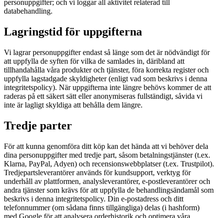
personuppgifter; och vi loggar all aktivitet relaterad till
databehandling.
Lagringstid för uppgifterna
Vi lagrar personuppgifter endast så länge som det är nödvändigt för
att uppfylla de syften för vilka de samlades in, däribland att
tillhandahålla våra produkter och tjänster, föra korrekta register och
uppfylla lagstadgade skyldigheter (enligt vad som beskrivs i denna
integritetspolicy). När uppgifterna inte längre behövs kommer de att
raderas på ett säkert sätt eller anonymiseras fullständigt, såvida vi
inte är lagligt skyldiga att behålla dem längre.
Tredje parter
För att kunna genomföra ditt köp kan det hända att vi behöver dela
dina personuppgifter med tredje part, såsom betalningstjänster (t.ex.
Klarna, PayPal, Adyen) och recensionswebbplatser (t.ex. Trustpilot).
Tredjepartsleverantörer används för kundsupport, verktyg för
underhåll av plattformen, analysleverantörer, e-postleverantörer och
andra tjänster som krävs för att uppfylla de behandlingsändamål som
beskrivs i denna integritetspolicy. Din e-postadress och ditt
telefonnummer (om sådana finns tillgängliga) delas (i hashform)
med Google för att analysera orderhistorik och optimera våra