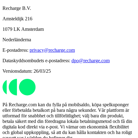
Recharge B.V.
Amsteldijk 216
1079 LK Amsterdam
Nederländerna
E-postadress:
privacy@recharge.com
Dataskyddsombudets e-postadress:
dpo@recharge.com
Versionsdatum: 26/03/25
På Recharge.com kan du fylla på mobilsaldo, köpa spelkuponger
eller förbetalda betalkort på bara några sekunder. Vår plattform är
utformad för snabbhet och tillförlitlighet; välj bara din produkt,
betala säkert med din föredragna lokala betalningsmetod och få din
digitala kod direkt via e-post. Vi värnar om ekonomisk flexibilitet
och global uppkoppling, så att du kan hålla kontakten och ha roligt
oavsett var i världen du befinner dig.