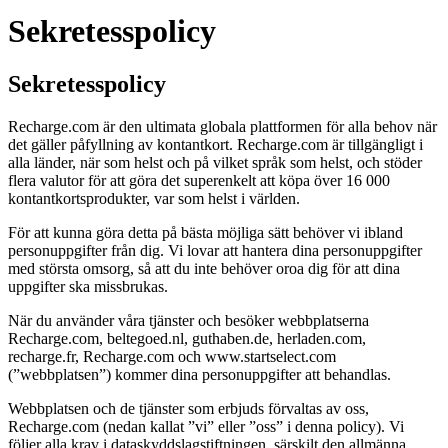
Sekretesspolicy
Sekretesspolicy
Recharge.com är den ultimata globala plattformen för alla behov när
det gäller påfyllning av kontantkort. Recharge.com är tillgängligt i
alla länder, när som helst och på vilket språk som helst, och stöder
flera valutor för att göra det superenkelt att köpa över 16 000
kontantkortsprodukter, var som helst i världen.
För att kunna göra detta på bästa möjliga sätt behöver vi ibland
personuppgifter från dig. Vi lovar att hantera dina personuppgifter
med största omsorg, så att du inte behöver oroa dig för att dina
uppgifter ska missbrukas.
När du använder våra tjänster och besöker webbplatserna
Recharge.com, beltegoed.nl, guthaben.de, herladen.com,
recharge.fr, Recharge.com och www.startselect.com
(”webbplatsen”) kommer dina personuppgifter att behandlas.
Webbplatsen och de tjänster som erbjuds förvaltas av oss,
Recharge.com (nedan kallat ”vi” eller ”oss” i denna policy). Vi
följer alla krav i dataskyddslagstiftningen, särskilt den allmänna