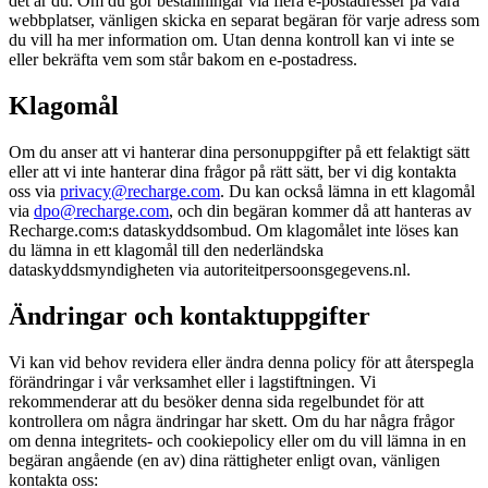
det är du. Om du gör beställningar via flera e-postadresser på våra
webbplatser, vänligen skicka en separat begäran för varje adress som
du vill ha mer information om. Utan denna kontroll kan vi inte se
eller bekräfta vem som står bakom en e-postadress.
Klagomål
Om du anser att vi hanterar dina personuppgifter på ett felaktigt sätt
eller att vi inte hanterar dina frågor på rätt sätt, ber vi dig kontakta
oss via
privacy@recharge.com
. Du kan också lämna in ett klagomål
via
dpo@recharge.com
, och din begäran kommer då att hanteras av
Recharge.com:s dataskyddsombud. Om klagomålet inte löses kan
du lämna in ett klagomål till den nederländska
dataskyddsmyndigheten via autoriteitpersoonsgegevens.nl.
Ändringar och kontaktuppgifter
Vi kan vid behov revidera eller ändra denna policy för att återspegla
förändringar i vår verksamhet eller i lagstiftningen. Vi
rekommenderar att du besöker denna sida regelbundet för att
kontrollera om några ändringar har skett. Om du har några frågor
om denna integritets- och cookiepolicy eller om du vill lämna in en
begäran angående (en av) dina rättigheter enligt ovan, vänligen
kontakta oss: