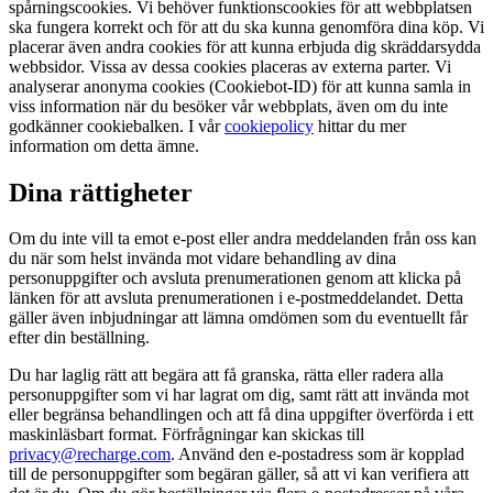
spårningscookies. Vi behöver funktionscookies för att webbplatsen
ska fungera korrekt och för att du ska kunna genomföra dina köp. Vi
placerar även andra cookies för att kunna erbjuda dig skräddarsydda
webbsidor. Vissa av dessa cookies placeras av externa parter. Vi
analyserar anonyma cookies (Cookiebot-ID) för att kunna samla in
viss information när du besöker vår webbplats, även om du inte
godkänner cookiebalken. I vår
cookiepolicy
hittar du mer
information om detta ämne.
Dina rättigheter
Om du inte vill ta emot e-post eller andra meddelanden från oss kan
du när som helst invända mot vidare behandling av dina
personuppgifter och avsluta prenumerationen genom att klicka på
länken för att avsluta prenumerationen i e-postmeddelandet. Detta
gäller även inbjudningar att lämna omdömen som du eventuellt får
efter din beställning.
Du har laglig rätt att begära att få granska, rätta eller radera alla
personuppgifter som vi har lagrat om dig, samt rätt att invända mot
eller begränsa behandlingen och att få dina uppgifter överförda i ett
maskinläsbart format. Förfrågningar kan skickas till
privacy@recharge.com
. Använd den e-postadress som är kopplad
till de personuppgifter som begäran gäller, så att vi kan verifiera att