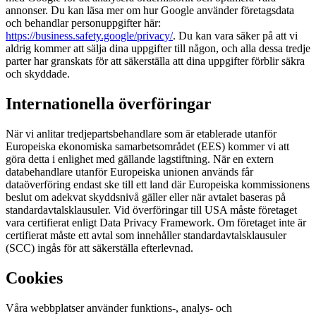
annonser. Du kan läsa mer om hur Google använder företagsdata
och behandlar personuppgifter här:
https://business.safety.google/privacy/
. Du kan vara säker på att vi
aldrig kommer att sälja dina uppgifter till någon, och alla dessa tredje
parter har granskats för att säkerställa att dina uppgifter förblir säkra
och skyddade.
Internationella överföringar
När vi anlitar tredjepartsbehandlare som är etablerade utanför
Europeiska ekonomiska samarbetsområdet (EES) kommer vi att
göra detta i enlighet med gällande lagstiftning. När en extern
databehandlare utanför Europeiska unionen används får
dataöverföring endast ske till ett land där Europeiska kommissionens
beslut om adekvat skyddsnivå gäller eller när avtalet baseras på
standardavtalsklausuler. Vid överföringar till USA måste företaget
vara certifierat enligt Data Privacy Framework. Om företaget inte är
certifierat måste ett avtal som innehåller standardavtalsklausuler
(SCC) ingås för att säkerställa efterlevnad.
Cookies
Våra webbplatser använder funktions-, analys- och