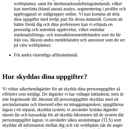
webbplatser, samt för direktmarknadsföringsändamål, vilket
kan innefatta (bland annat) analys, segmentering i profiler och
uppbyggnad av målgrupper online. Vi kan komma att dela
dina uppgifter med tredje part för dessa ändamål. Genom att
bättre förstå dig och dina preferenser kan vi erbjuda en
personlig och autentisk upplevelse, vilket omfattar
marknadsförings- och transaktionsmeddelanden som du får
från oss, liksom andra meddelanden och annonser som du ser
på våra webbplatser;
För andra väsentliga affärsändamål.
Hur skyddas dina uppgifter?
Vi vidtar säkerhetsåtgärder för att skydda dina personuppgifter så
effektivt som möjligt. De åtgärder vi har vidtagit inkluderar, men är
inte begränsade till: åtkomst till personuppgifter skyddas med ett
användarnamn och lösenord eller en inloggningstoken; uppgifterna
lagras i ett separat, skyddat system; vi använder fysiska åtgärder
såsom lås och kassaskåp för att skydda åtkomsten till de system där
personuppgifter lagras; vi använder säkra anslutningar (TLS) som
skyddar all information mellan dig och vår webbplats när du anger