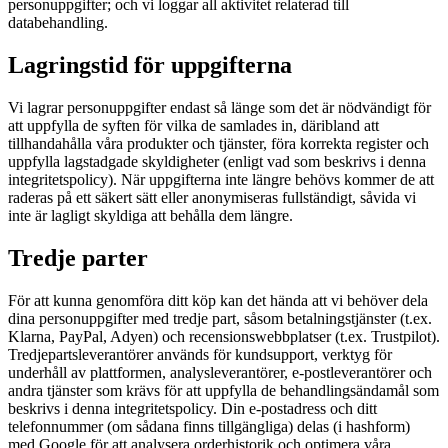
personuppgifter; och vi loggar all aktivitet relaterad till
databehandling.
Lagringstid för uppgifterna
Vi lagrar personuppgifter endast så länge som det är nödvändigt för
att uppfylla de syften för vilka de samlades in, däribland att
tillhandahålla våra produkter och tjänster, föra korrekta register och
uppfylla lagstadgade skyldigheter (enligt vad som beskrivs i denna
integritetspolicy). När uppgifterna inte längre behövs kommer de att
raderas på ett säkert sätt eller anonymiseras fullständigt, såvida vi
inte är lagligt skyldiga att behålla dem längre.
Tredje parter
För att kunna genomföra ditt köp kan det hända att vi behöver dela
dina personuppgifter med tredje part, såsom betalningstjänster (t.ex.
Klarna, PayPal, Adyen) och recensionswebbplatser (t.ex. Trustpilot).
Tredjepartsleverantörer används för kundsupport, verktyg för
underhåll av plattformen, analysleverantörer, e-postleverantörer och
andra tjänster som krävs för att uppfylla de behandlingsändamål som
beskrivs i denna integritetspolicy. Din e-postadress och ditt
telefonnummer (om sådana finns tillgängliga) delas (i hashform)
med Google för att analysera orderhistorik och optimera våra