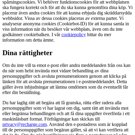
spårningscookies. Vi behöver funktionscookies för att webbplatsen
ska fungera korrekt och för att du ska kunna genomföra dina köp. Vi
placerar även andra cookies för att kunna erbjuda dig skräddarsydda
webbsidor. Vissa av dessa cookies placeras av externa parter. Vi
analyserar anonyma cookies (Cookiebot-ID) för att kunna samla in
viss information när du besöker vår webbplats, även om du inte
godkänner cookiebalken. I vår
cookiepolicy
hittar du mer
information om detta ämne.
Dina rättigheter
Om du inte vill ta emot e-post eller andra meddelanden från oss kan
du när som helst invända mot vidare behandling av dina
personuppgifter och avsluta prenumerationen genom att klicka på
länken för att avsluta prenumerationen i e-postmeddelandet. Detta
gäller även inbjudningar att lämna omdömen som du eventuellt får
efter din beställning.
Du har laglig rätt att begära att få granska, rätta eller radera alla
personuppgifter som vi har lagrat om dig, samt rätt att invända mot
eller begränsa behandlingen och att få dina uppgifter överförda i ett
maskinläsbart format. Förfrågningar kan skickas till
privacy@recharge.com
. Använd den e-postadress som är kopplad
till de personuppgifter som begäran gäller, så att vi kan verifiera att