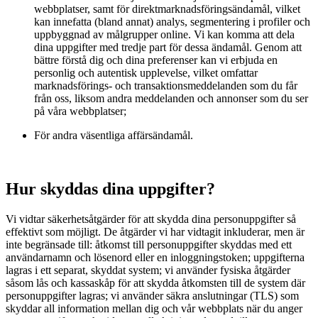
webbplatser, samt för direktmarknadsföringsändamål, vilket
kan innefatta (bland annat) analys, segmentering i profiler och
uppbyggnad av målgrupper online. Vi kan komma att dela
dina uppgifter med tredje part för dessa ändamål. Genom att
bättre förstå dig och dina preferenser kan vi erbjuda en
personlig och autentisk upplevelse, vilket omfattar
marknadsförings- och transaktionsmeddelanden som du får
från oss, liksom andra meddelanden och annonser som du ser
på våra webbplatser;
För andra väsentliga affärsändamål.
Hur skyddas dina uppgifter?
Vi vidtar säkerhetsåtgärder för att skydda dina personuppgifter så
effektivt som möjligt. De åtgärder vi har vidtagit inkluderar, men är
inte begränsade till: åtkomst till personuppgifter skyddas med ett
användarnamn och lösenord eller en inloggningstoken; uppgifterna
lagras i ett separat, skyddat system; vi använder fysiska åtgärder
såsom lås och kassaskåp för att skydda åtkomsten till de system där
personuppgifter lagras; vi använder säkra anslutningar (TLS) som
skyddar all information mellan dig och vår webbplats när du anger