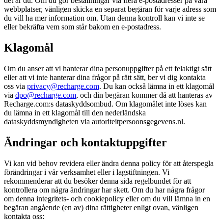
det är du. Om du gör beställningar via flera e-postadresser på våra
webbplatser, vänligen skicka en separat begäran för varje adress som
du vill ha mer information om. Utan denna kontroll kan vi inte se
eller bekräfta vem som står bakom en e-postadress.
Klagomål
Om du anser att vi hanterar dina personuppgifter på ett felaktigt sätt
eller att vi inte hanterar dina frågor på rätt sätt, ber vi dig kontakta
oss via
privacy@recharge.com
. Du kan också lämna in ett klagomål
via
dpo@recharge.com
, och din begäran kommer då att hanteras av
Recharge.com:s dataskyddsombud. Om klagomålet inte löses kan
du lämna in ett klagomål till den nederländska
dataskyddsmyndigheten via autoriteitpersoonsgegevens.nl.
Ändringar och kontaktuppgifter
Vi kan vid behov revidera eller ändra denna policy för att återspegla
förändringar i vår verksamhet eller i lagstiftningen. Vi
rekommenderar att du besöker denna sida regelbundet för att
kontrollera om några ändringar har skett. Om du har några frågor
om denna integritets- och cookiepolicy eller om du vill lämna in en
begäran angående (en av) dina rättigheter enligt ovan, vänligen
kontakta oss: