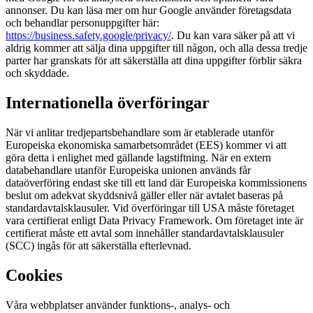
annonser. Du kan läsa mer om hur Google använder företagsdata
och behandlar personuppgifter här:
https://business.safety.google/privacy/
. Du kan vara säker på att vi
aldrig kommer att sälja dina uppgifter till någon, och alla dessa tredje
parter har granskats för att säkerställa att dina uppgifter förblir säkra
och skyddade.
Internationella överföringar
När vi anlitar tredjepartsbehandlare som är etablerade utanför
Europeiska ekonomiska samarbetsområdet (EES) kommer vi att
göra detta i enlighet med gällande lagstiftning. När en extern
databehandlare utanför Europeiska unionen används får
dataöverföring endast ske till ett land där Europeiska kommissionens
beslut om adekvat skyddsnivå gäller eller när avtalet baseras på
standardavtalsklausuler. Vid överföringar till USA måste företaget
vara certifierat enligt Data Privacy Framework. Om företaget inte är
certifierat måste ett avtal som innehåller standardavtalsklausuler
(SCC) ingås för att säkerställa efterlevnad.
Cookies
Våra webbplatser använder funktions-, analys- och