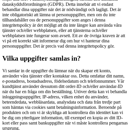
dataskyddsförordningen (GDPR). Detta innebär att vi endast
behandlar dina uppgifter när det är nödvändigt och lagligt. Det är
inte obligatoriskt att lämna ut personuppgifter, men om du inte
tillhandahåller oss de personuppgifter som anges i denna
integritetspolicy är det möjligt att du inte längre kan använda våra
tjänster och/eller webbplatsen, eller att tjänsterna och/eller
webbplatsen inte fungerar som avsett. Ett av de övriga kraven är att
vi på ett korrekt sätt informerar dig om hur vi hanterar dina
personuppgifter. Det är precis vad denna integritetspolicy gör.
Vilka uppgifter samlas in?
Vi samlar in de uppgifter du lämnar när du skapar ett konto,
använder våra tjänster eller kontaktar oss. Detta omfattar ditt namn,
e-postadress, bostadsadress, födelsedatum och telefonnummer. Vår
kundtjänst använder dessutom ditt order-ID och/eller användar-ID
när du har en fråga om din beställning. Utöver detta kan vi behandla
inloggningsuppgifter, IP-adress, vilken enhet du använder,
beteendedata, webbläsardata, analysdata och data från tredje part
som hämtas via cookies samt betalningsinformation. Beroende på
produkten och om vi är skyldiga att kontrollera din identitet kan vi
be dig om ytterligare information, till exempel en kopia av ditt ID-
kort eller pass samt bankuppgifter när vi måste kontrollera pengarnas
ursprung.