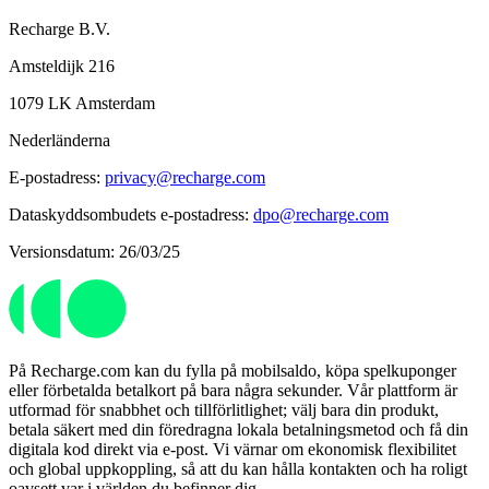
Recharge B.V.
Amsteldijk 216
1079 LK Amsterdam
Nederländerna
E-postadress:
privacy@recharge.com
Dataskyddsombudets e-postadress:
dpo@recharge.com
Versionsdatum: 26/03/25
På Recharge.com kan du fylla på mobilsaldo, köpa spelkuponger
eller förbetalda betalkort på bara några sekunder. Vår plattform är
utformad för snabbhet och tillförlitlighet; välj bara din produkt,
betala säkert med din föredragna lokala betalningsmetod och få din
digitala kod direkt via e-post. Vi värnar om ekonomisk flexibilitet
och global uppkoppling, så att du kan hålla kontakten och ha roligt
oavsett var i världen du befinner dig.