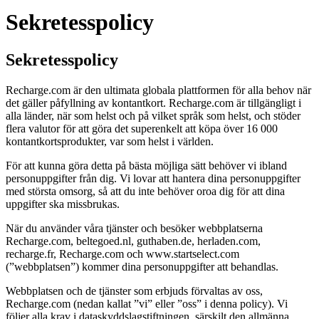
Sekretesspolicy
Sekretesspolicy
Recharge.com är den ultimata globala plattformen för alla behov när
det gäller påfyllning av kontantkort. Recharge.com är tillgängligt i
alla länder, när som helst och på vilket språk som helst, och stöder
flera valutor för att göra det superenkelt att köpa över 16 000
kontantkortsprodukter, var som helst i världen.
För att kunna göra detta på bästa möjliga sätt behöver vi ibland
personuppgifter från dig. Vi lovar att hantera dina personuppgifter
med största omsorg, så att du inte behöver oroa dig för att dina
uppgifter ska missbrukas.
När du använder våra tjänster och besöker webbplatserna
Recharge.com, beltegoed.nl, guthaben.de, herladen.com,
recharge.fr, Recharge.com och www.startselect.com
(”webbplatsen”) kommer dina personuppgifter att behandlas.
Webbplatsen och de tjänster som erbjuds förvaltas av oss,
Recharge.com (nedan kallat ”vi” eller ”oss” i denna policy). Vi
följer alla krav i dataskyddslagstiftningen, särskilt den allmänna