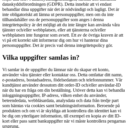
dataskyddsförordningen (GDPR). Detta innebär att vi endast
behandlar dina uppgifter när det är nödvändigt och lagligt. Det är
inte obligatoriskt att lämna ut personuppgifter, men om du inte
tillhandahåller oss de personuppgifter som anges i denna
integritetspolicy är det möjligt att du inte längre kan använda våra
tjänster och/eller webbplatsen, eller att tjänsterna och/eller
webbplatsen inte fungerar som avsett. Ett av de övriga kraven är att
vi på ett korrekt sätt informerar dig om hur vi hanterar dina
personuppgifter. Det är precis vad denna integritetspolicy gör.
Vilka uppgifter samlas in?
Vi samlar in de uppgifter du lämnar när du skapar ett konto,
använder våra tjänster eller kontaktar oss. Detta omfattar ditt namn,
e-postadress, bostadsadress, födelsedatum och telefonnummer. Vår
kundtjänst använder dessutom ditt order-ID och/eller användar-ID
när du har en fråga om din beställning. Utöver detta kan vi behandla
inloggningsuppgifter, IP-adress, vilken enhet du använder,
beteendedata, webbläsardata, analysdata och data från tredje part
som hämtas via cookies samt betalningsinformation. Beroende på
produkten och om vi är skyldiga att kontrollera din identitet kan vi
be dig om ytterligare information, till exempel en kopia av ditt ID-
kort eller pass samt bankuppgifter när vi måste kontrollera pengarnas
ursprung.