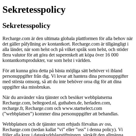
Sekretesspolicy
Sekretesspolicy
Recharge.com är den ultimata globala plattformen för alla behov när
det gäller påfyllning av kontantkort. Recharge.com är tillgängligt i
alla länder, när som helst och på vilket språk som helst, och stöder
flera valutor för att göra det superenkelt att köpa över 16 000
kontantkortsprodukter, var som helst i världen.
För att kunna göra detta på bästa möjliga sätt behöver vi ibland
personuppgifter från dig. Vi lovar att hantera dina personuppgifter
med största omsorg, så att du inte behöver oroa dig för att dina
uppgifter ska missbrukas.
När du använder våra tjänster och besöker webbplatserna
Recharge.com, beltegoed.nl, guthaben.de, herladen.com,
recharge.fr, Recharge.com och www.startselect.com
(”webbplatsen”) kommer dina personuppgifter att behandlas.
Webbplatsen och de tjänster som erbjuds förvaltas av oss,
Recharge.com (nedan kallat ”vi” eller ”oss” i denna policy). Vi
följer alla krav i dataskyddslagstiftningen, särskilt den allmänna