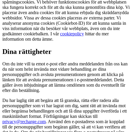
spårningscookies. Vi behöver funktionscookies för att webbplatsen
ska fungera korrekt och för att du ska kunna genomföra dina köp. Vi
placerar även andra cookies för att kunna erbjuda dig skräddarsydda
webbsidor. Vissa av dessa cookies placeras av externa parter. Vi
analyserar anonyma cookies (Cookiebot-ID) för att kunna samla in
viss information när du besöker vår webbplats, även om du inte
godkänner cookiebalken. I vår
cookiepolicy
hittar du mer
information om detta ämne.
Dina rättigheter
Om du inte vill ta emot e-post eller andra meddelanden från oss kan
du när som helst invända mot vidare behandling av dina
personuppgifter och avsluta prenumerationen genom att klicka på
länken för att avsluta prenumerationen i e-postmeddelandet. Detta
gäller även inbjudningar att lämna omdömen som du eventuellt får
efter din beställning.
Du har laglig rätt att begära att få granska, rätta eller radera alla
personuppgifter som vi har lagrat om dig, samt rätt att invända mot
eller begränsa behandlingen och att få dina uppgifter överförda i ett
maskinläsbart format. Förfrågningar kan skickas till
privacy@recharge.com
. Använd den e-postadress som är kopplad
till de personuppgifter som begäran gäller, så att vi kan verifiera att