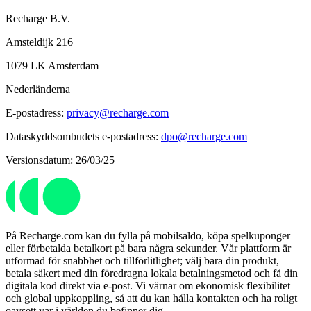
Recharge B.V.
Amsteldijk 216
1079 LK Amsterdam
Nederländerna
E-postadress:
privacy@recharge.com
Dataskyddsombudets e-postadress:
dpo@recharge.com
Versionsdatum: 26/03/25
På Recharge.com kan du fylla på mobilsaldo, köpa spelkuponger
eller förbetalda betalkort på bara några sekunder. Vår plattform är
utformad för snabbhet och tillförlitlighet; välj bara din produkt,
betala säkert med din föredragna lokala betalningsmetod och få din
digitala kod direkt via e-post. Vi värnar om ekonomisk flexibilitet
och global uppkoppling, så att du kan hålla kontakten och ha roligt
oavsett var i världen du befinner dig.