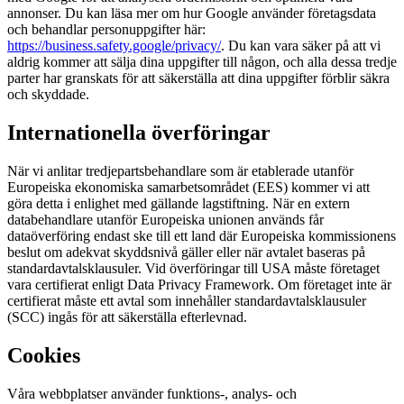
annonser. Du kan läsa mer om hur Google använder företagsdata
och behandlar personuppgifter här:
https://business.safety.google/privacy/
. Du kan vara säker på att vi
aldrig kommer att sälja dina uppgifter till någon, och alla dessa tredje
parter har granskats för att säkerställa att dina uppgifter förblir säkra
och skyddade.
Internationella överföringar
När vi anlitar tredjepartsbehandlare som är etablerade utanför
Europeiska ekonomiska samarbetsområdet (EES) kommer vi att
göra detta i enlighet med gällande lagstiftning. När en extern
databehandlare utanför Europeiska unionen används får
dataöverföring endast ske till ett land där Europeiska kommissionens
beslut om adekvat skyddsnivå gäller eller när avtalet baseras på
standardavtalsklausuler. Vid överföringar till USA måste företaget
vara certifierat enligt Data Privacy Framework. Om företaget inte är
certifierat måste ett avtal som innehåller standardavtalsklausuler
(SCC) ingås för att säkerställa efterlevnad.
Cookies
Våra webbplatser använder funktions-, analys- och