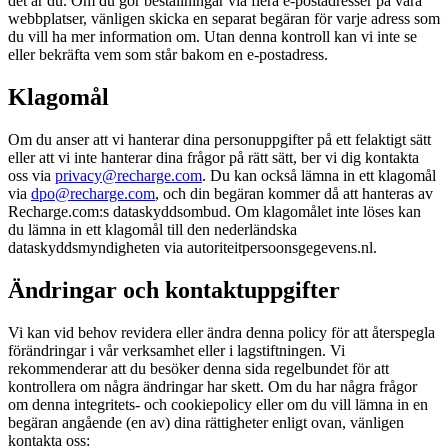
det är du. Om du gör beställningar via flera e-postadresser på våra
webbplatser, vänligen skicka en separat begäran för varje adress som
du vill ha mer information om. Utan denna kontroll kan vi inte se
eller bekräfta vem som står bakom en e-postadress.
Klagomål
Om du anser att vi hanterar dina personuppgifter på ett felaktigt sätt
eller att vi inte hanterar dina frågor på rätt sätt, ber vi dig kontakta
oss via
privacy@recharge.com
. Du kan också lämna in ett klagomål
via
dpo@recharge.com
, och din begäran kommer då att hanteras av
Recharge.com:s dataskyddsombud. Om klagomålet inte löses kan
du lämna in ett klagomål till den nederländska
dataskyddsmyndigheten via autoriteitpersoonsgegevens.nl.
Ändringar och kontaktuppgifter
Vi kan vid behov revidera eller ändra denna policy för att återspegla
förändringar i vår verksamhet eller i lagstiftningen. Vi
rekommenderar att du besöker denna sida regelbundet för att
kontrollera om några ändringar har skett. Om du har några frågor
om denna integritets- och cookiepolicy eller om du vill lämna in en
begäran angående (en av) dina rättigheter enligt ovan, vänligen
kontakta oss: