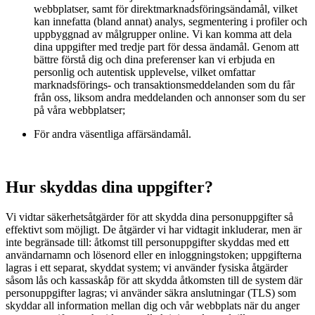
webbplatser, samt för direktmarknadsföringsändamål, vilket
kan innefatta (bland annat) analys, segmentering i profiler och
uppbyggnad av målgrupper online. Vi kan komma att dela
dina uppgifter med tredje part för dessa ändamål. Genom att
bättre förstå dig och dina preferenser kan vi erbjuda en
personlig och autentisk upplevelse, vilket omfattar
marknadsförings- och transaktionsmeddelanden som du får
från oss, liksom andra meddelanden och annonser som du ser
på våra webbplatser;
För andra väsentliga affärsändamål.
Hur skyddas dina uppgifter?
Vi vidtar säkerhetsåtgärder för att skydda dina personuppgifter så
effektivt som möjligt. De åtgärder vi har vidtagit inkluderar, men är
inte begränsade till: åtkomst till personuppgifter skyddas med ett
användarnamn och lösenord eller en inloggningstoken; uppgifterna
lagras i ett separat, skyddat system; vi använder fysiska åtgärder
såsom lås och kassaskåp för att skydda åtkomsten till de system där
personuppgifter lagras; vi använder säkra anslutningar (TLS) som
skyddar all information mellan dig och vår webbplats när du anger