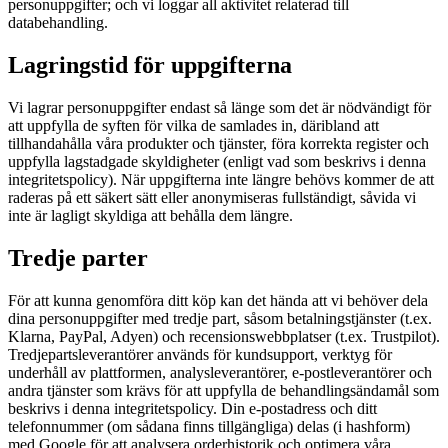
personuppgifter; och vi loggar all aktivitet relaterad till
databehandling.
Lagringstid för uppgifterna
Vi lagrar personuppgifter endast så länge som det är nödvändigt för
att uppfylla de syften för vilka de samlades in, däribland att
tillhandahålla våra produkter och tjänster, föra korrekta register och
uppfylla lagstadgade skyldigheter (enligt vad som beskrivs i denna
integritetspolicy). När uppgifterna inte längre behövs kommer de att
raderas på ett säkert sätt eller anonymiseras fullständigt, såvida vi
inte är lagligt skyldiga att behålla dem längre.
Tredje parter
För att kunna genomföra ditt köp kan det hända att vi behöver dela
dina personuppgifter med tredje part, såsom betalningstjänster (t.ex.
Klarna, PayPal, Adyen) och recensionswebbplatser (t.ex. Trustpilot).
Tredjepartsleverantörer används för kundsupport, verktyg för
underhåll av plattformen, analysleverantörer, e-postleverantörer och
andra tjänster som krävs för att uppfylla de behandlingsändamål som
beskrivs i denna integritetspolicy. Din e-postadress och ditt
telefonnummer (om sådana finns tillgängliga) delas (i hashform)
med Google för att analysera orderhistorik och optimera våra