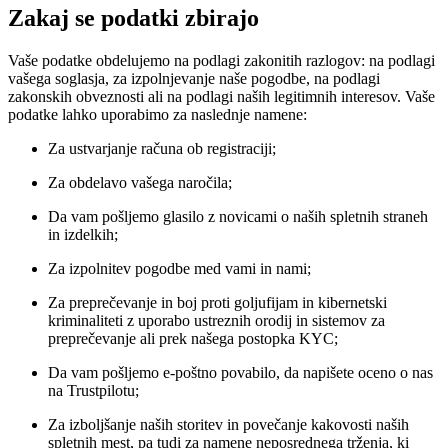
Zakaj se podatki zbirajo
Vaše podatke obdelujemo na podlagi zakonitih razlogov: na podlagi
vašega soglasja, za izpolnjevanje naše pogodbe, na podlagi
zakonskih obveznosti ali na podlagi naših legitimnih interesov. Vaše
podatke lahko uporabimo za naslednje namene:
Za ustvarjanje računa ob registraciji;
Za obdelavo vašega naročila;
Da vam pošljemo glasilo z novicami o naših spletnih straneh
in izdelkih;
Za izpolnitev pogodbe med vami in nami;
Za preprečevanje in boj proti goljufijam in kibernetski
kriminaliteti z uporabo ustreznih orodij in sistemov za
preprečevanje ali prek našega postopka KYC;
Da vam pošljemo e-poštno povabilo, da napišete oceno o nas
na Trustpilotu;
Za izboljšanje naših storitev in povečanje kakovosti naših
spletnih mest, pa tudi za namene neposrednega trženja, ki