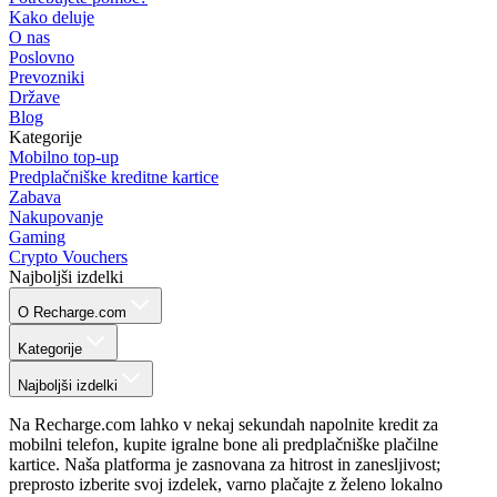
Kako deluje
O nas
Poslovno
Prevozniki
Države
Blog
Kategorije
Mobilno top-up
Predplačniške kreditne kartice
Zabava
Nakupovanje
Gaming
Crypto Vouchers
Najboljši izdelki
O Recharge.com
Kategorije
Najboljši izdelki
Na Recharge.com lahko v nekaj sekundah napolnite kredit za
mobilni telefon, kupite igralne bone ali predplačniške plačilne
kartice. Naša platforma je zasnovana za hitrost in zanesljivost;
preprosto izberite svoj izdelek, varno plačajte z želeno lokalno