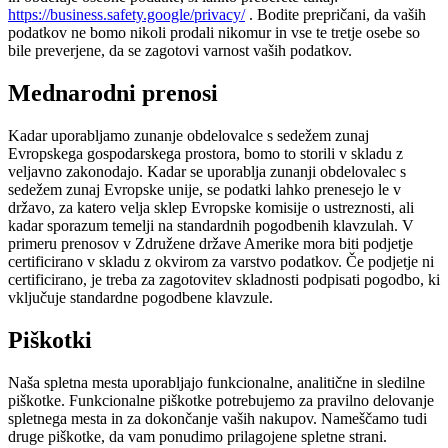
https://business.safety.google/privacy/
. Bodite prepričani, da vaših
podatkov ne bomo nikoli prodali nikomur in vse te tretje osebe so
bile preverjene, da se zagotovi varnost vaših podatkov.
Mednarodni prenosi
Kadar uporabljamo zunanje obdelovalce s sedežem zunaj
Evropskega gospodarskega prostora, bomo to storili v skladu z
veljavno zakonodajo. Kadar se uporablja zunanji obdelovalec s
sedežem zunaj Evropske unije, se podatki lahko prenesejo le v
državo, za katero velja sklep Evropske komisije o ustreznosti, ali
kadar sporazum temelji na standardnih pogodbenih klavzulah. V
primeru prenosov v Združene države Amerike mora biti podjetje
certificirano v skladu z okvirom za varstvo podatkov. Če podjetje ni
certificirano, je treba za zagotovitev skladnosti podpisati pogodbo, ki
vključuje standardne pogodbene klavzule.
Piškotki
Naša spletna mesta uporabljajo funkcionalne, analitične in sledilne
piškotke. Funkcionalne piškotke potrebujemo za pravilno delovanje
spletnega mesta in za dokončanje vaših nakupov. Nameščamo tudi
druge piškotke, da vam ponudimo prilagojene spletne strani.