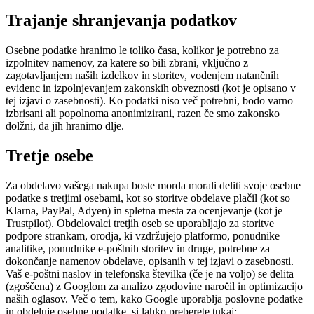
Trajanje shranjevanja podatkov
Osebne podatke hranimo le toliko časa, kolikor je potrebno za
izpolnitev namenov, za katere so bili zbrani, vključno z
zagotavljanjem naših izdelkov in storitev, vodenjem natančnih
evidenc in izpolnjevanjem zakonskih obveznosti (kot je opisano v
tej izjavi o zasebnosti). Ko podatki niso več potrebni, bodo varno
izbrisani ali popolnoma anonimizirani, razen če smo zakonsko
dolžni, da jih hranimo dlje.
Tretje osebe
Za obdelavo vašega nakupa boste morda morali deliti svoje osebne
podatke s tretjimi osebami, kot so storitve obdelave plačil (kot so
Klarna, PayPal, Adyen) in spletna mesta za ocenjevanje (kot je
Trustpilot). Obdelovalci tretjih oseb se uporabljajo za storitve
podpore strankam, orodja, ki vzdržujejo platformo, ponudnike
analitike, ponudnike e-poštnih storitev in druge, potrebne za
dokončanje namenov obdelave, opisanih v tej izjavi o zasebnosti.
Vaš e-poštni naslov in telefonska številka (če je na voljo) se delita
(zgoščena) z Googlom za analizo zgodovine naročil in optimizacijo
naših oglasov. Več o tem, kako Google uporablja poslovne podatke
in obdeluje osebne podatke, si lahko preberete tukaj: