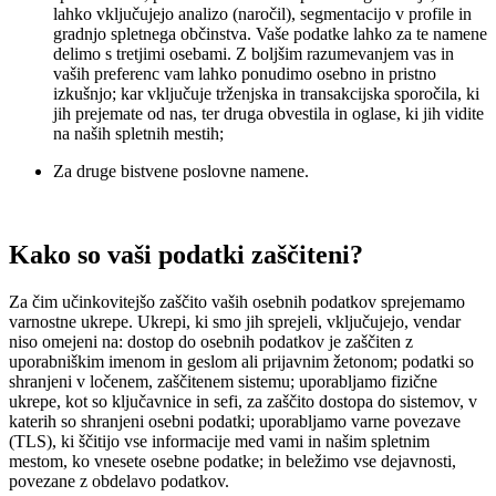
lahko vključujejo analizo (naročil), segmentacijo v profile in
gradnjo spletnega občinstva. Vaše podatke lahko za te namene
delimo s tretjimi osebami. Z boljšim razumevanjem vas in
vaših preferenc vam lahko ponudimo osebno in pristno
izkušnjo; kar vključuje trženjska in transakcijska sporočila, ki
jih prejemate od nas, ter druga obvestila in oglase, ki jih vidite
na naših spletnih mestih;
Za druge bistvene poslovne namene.
Kako so vaši podatki zaščiteni?
Za čim učinkovitejšo zaščito vaših osebnih podatkov sprejemamo
varnostne ukrepe. Ukrepi, ki smo jih sprejeli, vključujejo, vendar
niso omejeni na: dostop do osebnih podatkov je zaščiten z
uporabniškim imenom in geslom ali prijavnim žetonom; podatki so
shranjeni v ločenem, zaščitenem sistemu; uporabljamo fizične
ukrepe, kot so ključavnice in sefi, za zaščito dostopa do sistemov, v
katerih so shranjeni osebni podatki; uporabljamo varne povezave
(TLS), ki ščitijo vse informacije med vami in našim spletnim
mestom, ko vnesete osebne podatke; in beležimo vse dejavnosti,
povezane z obdelavo podatkov.