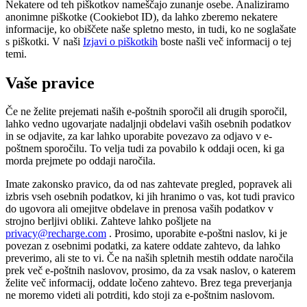
Nekatere od teh piškotkov nameščajo zunanje osebe. Analiziramo
anonimne piškotke (Cookiebot ID), da lahko zberemo nekatere
informacije, ko obiščete naše spletno mesto, in tudi, ko ne soglašate
s piškotki. V naši
Izjavi o piškotkih
boste našli več informacij o tej
temi.
Vaše pravice
Če ne želite prejemati naših e-poštnih sporočil ali drugih sporočil,
lahko vedno ugovarjate nadaljnji obdelavi vaših osebnih podatkov
in se odjavite, za kar lahko uporabite povezavo za odjavo v e-
poštnem sporočilu. To velja tudi za povabilo k oddaji ocen, ki ga
morda prejmete po oddaji naročila.
Imate zakonsko pravico, da od nas zahtevate pregled, popravek ali
izbris vseh osebnih podatkov, ki jih hranimo o vas, kot tudi pravico
do ugovora ali omejitve obdelave in prenosa vaših podatkov v
strojno berljivi obliki. Zahteve lahko pošljete na
privacy@recharge.com
. Prosimo, uporabite e-poštni naslov, ki je
povezan z osebnimi podatki, za katere oddate zahtevo, da lahko
preverimo, ali ste to vi. Če na naših spletnih mestih oddate naročila
prek več e-poštnih naslovov, prosimo, da za vsak naslov, o katerem
želite več informacij, oddate ločeno zahtevo. Brez tega preverjanja
ne moremo videti ali potrditi, kdo stoji za e-poštnim naslovom.