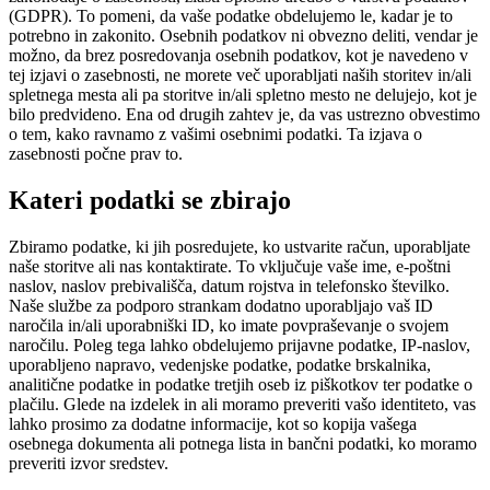
(GDPR). To pomeni, da vaše podatke obdelujemo le, kadar je to
potrebno in zakonito. Osebnih podatkov ni obvezno deliti, vendar je
možno, da brez posredovanja osebnih podatkov, kot je navedeno v
tej izjavi o zasebnosti, ne morete več uporabljati naših storitev in/ali
spletnega mesta ali pa storitve in/ali spletno mesto ne delujejo, kot je
bilo predvideno. Ena od drugih zahtev je, da vas ustrezno obvestimo
o tem, kako ravnamo z vašimi osebnimi podatki. Ta izjava o
zasebnosti počne prav to.
Kateri podatki se zbirajo
Zbiramo podatke, ki jih posredujete, ko ustvarite račun, uporabljate
naše storitve ali nas kontaktirate. To vključuje vaše ime, e-poštni
naslov, naslov prebivališča, datum rojstva in telefonsko številko.
Naše službe za podporo strankam dodatno uporabljajo vaš ID
naročila in/ali uporabniški ID, ko imate povpraševanje o svojem
naročilu. Poleg tega lahko obdelujemo prijavne podatke, IP-naslov,
uporabljeno napravo, vedenjske podatke, podatke brskalnika,
analitične podatke in podatke tretjih oseb iz piškotkov ter podatke o
plačilu. Glede na izdelek in ali moramo preveriti vašo identiteto, vas
lahko prosimo za dodatne informacije, kot so kopija vašega
osebnega dokumenta ali potnega lista in bančni podatki, ko moramo
preveriti izvor sredstev.