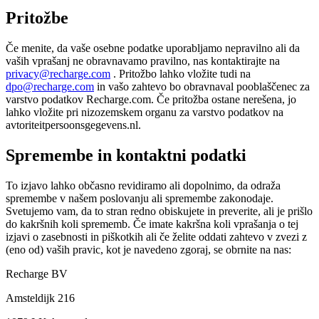
Pritožbe
Če menite, da vaše osebne podatke uporabljamo nepravilno ali da
vaših vprašanj ne obravnavamo pravilno, nas kontaktirajte na
privacy@recharge.com
. Pritožbo lahko vložite tudi na
dpo@recharge.com
in vašo zahtevo bo obravnaval pooblaščenec za
varstvo podatkov Recharge.com. Če pritožba ostane nerešena, jo
lahko vložite pri nizozemskem organu za varstvo podatkov na
avtoriteitpersoonsgegevens.nl.
Spremembe in kontaktni podatki
To izjavo lahko občasno revidiramo ali dopolnimo, da odraža
spremembe v našem poslovanju ali spremembe zakonodaje.
Svetujemo vam, da to stran redno obiskujete in preverite, ali je prišlo
do kakršnih koli sprememb. Če imate kakršna koli vprašanja o tej
izjavi o zasebnosti in piškotkih ali če želite oddati zahtevo v zvezi z
(eno od) vaših pravic, kot je navedeno zgoraj, se obrnite na nas:
Recharge BV
Amsteldijk 216