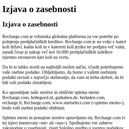
Izjava o zasebnosti
Izjava o zasebnosti
Recharge.com je vrhunska globalna platforma za vse potrebe po
polnjenju predplačniških kreditov. Recharge.com je na voljo v kateri
koli državi, kadar koli in v katerem koli jeziku ter podpira več valut,
zaradi česar je nakup več kot 16.000 predplačniških izdelkov
izjemno enostaven kjer koli na svetu.
Da bi to lahko storili na najboljši možen način, včasih potrebujemo
vaše osebne podatke. Obljubljamo, da bomo z vašimi osebnimi
podatki ravnali z največjo skrbnostjo, da vam ni treba skrbeti, da bi
bili vaši podatki zlorabljeni.
Ko uporabljate naše storitve in obiščete spletna mesta
Recharge.com, beltegoed.nl, guthaben.de, herladen.com,
recharge.fr, Recharge.com, www.startselect.com (»spletno mesto«),
bodo vaši osebni podatki obdelani.
Spletno mesto in ponujene storitve upravljamo mi, Recharge.com (v
tej izjavi imenovani »mi« ali »nas«). Spoštujemo vse zahteve
zakonodaje o zasebnosti, zlasti Splošno uredbo o varstvu podatkov