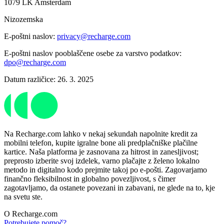
1079 LK Amsterdam
Nizozemska
E-poštni naslov:
privacy@recharge.com
E-poštni naslov pooblaščene osebe za varstvo podatkov:
dpo@recharge.com
Datum različice: 26. 3. 2025
Na Recharge.com lahko v nekaj sekundah napolnite kredit za
mobilni telefon, kupite igralne bone ali predplačniške plačilne
kartice. Naša platforma je zasnovana za hitrost in zanesljivost;
preprosto izberite svoj izdelek, varno plačajte z želeno lokalno
metodo in digitalno kodo prejmite takoj po e-pošti. Zagovarjamo
finančno fleksibilnost in globalno povezljivost, s čimer
zagotavljamo, da ostanete povezani in zabavani, ne glede na to, kje
na svetu ste.
O Recharge.com
Potrebujete pomoč?