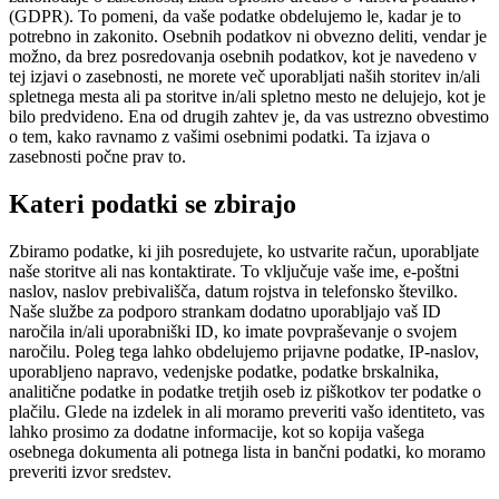
(GDPR). To pomeni, da vaše podatke obdelujemo le, kadar je to
potrebno in zakonito. Osebnih podatkov ni obvezno deliti, vendar je
možno, da brez posredovanja osebnih podatkov, kot je navedeno v
tej izjavi o zasebnosti, ne morete več uporabljati naših storitev in/ali
spletnega mesta ali pa storitve in/ali spletno mesto ne delujejo, kot je
bilo predvideno. Ena od drugih zahtev je, da vas ustrezno obvestimo
o tem, kako ravnamo z vašimi osebnimi podatki. Ta izjava o
zasebnosti počne prav to.
Kateri podatki se zbirajo
Zbiramo podatke, ki jih posredujete, ko ustvarite račun, uporabljate
naše storitve ali nas kontaktirate. To vključuje vaše ime, e-poštni
naslov, naslov prebivališča, datum rojstva in telefonsko številko.
Naše službe za podporo strankam dodatno uporabljajo vaš ID
naročila in/ali uporabniški ID, ko imate povpraševanje o svojem
naročilu. Poleg tega lahko obdelujemo prijavne podatke, IP-naslov,
uporabljeno napravo, vedenjske podatke, podatke brskalnika,
analitične podatke in podatke tretjih oseb iz piškotkov ter podatke o
plačilu. Glede na izdelek in ali moramo preveriti vašo identiteto, vas
lahko prosimo za dodatne informacije, kot so kopija vašega
osebnega dokumenta ali potnega lista in bančni podatki, ko moramo
preveriti izvor sredstev.