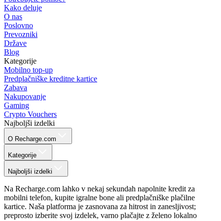
Kako deluje
O nas
Poslovno
Prevozniki
Države
Blog
Kategorije
Mobilno top-up
Predplačniške kreditne kartice
Zabava
Nakupovanje
Gaming
Crypto Vouchers
Najboljši izdelki
O Recharge.com
Kategorije
Najboljši izdelki
Na Recharge.com lahko v nekaj sekundah napolnite kredit za
mobilni telefon, kupite igralne bone ali predplačniške plačilne
kartice. Naša platforma je zasnovana za hitrost in zanesljivost;
preprosto izberite svoj izdelek, varno plačajte z želeno lokalno