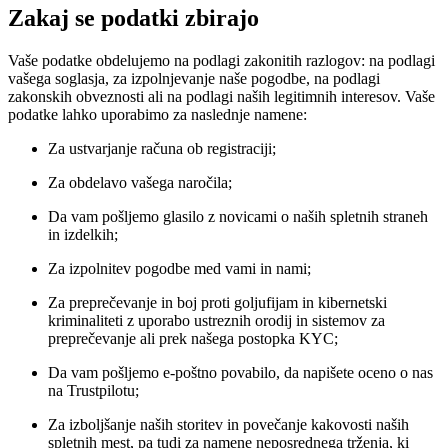
Zakaj se podatki zbirajo
Vaše podatke obdelujemo na podlagi zakonitih razlogov: na podlagi
vašega soglasja, za izpolnjevanje naše pogodbe, na podlagi
zakonskih obveznosti ali na podlagi naših legitimnih interesov. Vaše
podatke lahko uporabimo za naslednje namene:
Za ustvarjanje računa ob registraciji;
Za obdelavo vašega naročila;
Da vam pošljemo glasilo z novicami o naših spletnih straneh
in izdelkih;
Za izpolnitev pogodbe med vami in nami;
Za preprečevanje in boj proti goljufijam in kibernetski
kriminaliteti z uporabo ustreznih orodij in sistemov za
preprečevanje ali prek našega postopka KYC;
Da vam pošljemo e-poštno povabilo, da napišete oceno o nas
na Trustpilotu;
Za izboljšanje naših storitev in povečanje kakovosti naših
spletnih mest, pa tudi za namene neposrednega trženja, ki