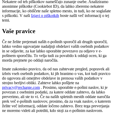
Nekatere od teh piškotkov nameščajo zunanje osebe. Analiziramo
anonimne piškotke (Cookiebot ID), da lahko zberemo nekatere
informacije, ko obiščete naše spletno mesto, in tudi, ko ne soglašate
s piškotki. V naši
Izjavi o piškotkih
boste našli več informacij o tej
temi.
Vaše pravice
Če ne želite prejemati naših e-poštnih sporočil ali drugih sporočil,
lahko vedno ugovarjate nadaljnji obdelavi vaših osebnih podatkov
in se odjavite, za kar lahko uporabite povezavo za odjavo v e-
poštnem sporočilu. To velja tudi za povabilo k oddaji ocen, ki ga
morda prejmete po oddaji naročila.
Imate zakonsko pravico, da od nas zahtevate pregled, popravek ali
izbris vseh osebnih podatkov, ki jih hranimo o vas, kot tudi pravico
do ugovora ali omejitve obdelave in prenosa vaših podatkov v
strojno berljivi obliki. Zahteve lahko pošljete na
privacy@recharge.com
. Prosimo, uporabite e-poštni naslov, ki je
povezan z osebnimi podatki, za katere oddate zahtevo, da lahko
preverimo, ali ste to vi. Če na naših spletnih mestih oddate naročila
prek več e-poštnih naslovov, prosimo, da za vsak naslov, o katerem
želite več informacij, oddate ločeno zahtevo. Brez tega preverjanja
ne moremo videti ali potrditi, kdo stoji za e-poštnim naslovom.