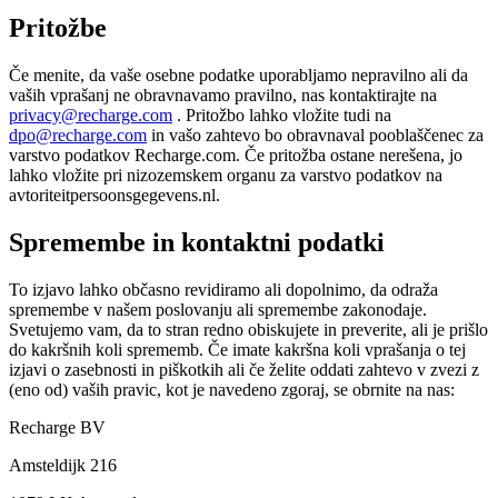
Pritožbe
Če menite, da vaše osebne podatke uporabljamo nepravilno ali da
vaših vprašanj ne obravnavamo pravilno, nas kontaktirajte na
privacy@recharge.com
. Pritožbo lahko vložite tudi na
dpo@recharge.com
in vašo zahtevo bo obravnaval pooblaščenec za
varstvo podatkov Recharge.com. Če pritožba ostane nerešena, jo
lahko vložite pri nizozemskem organu za varstvo podatkov na
avtoriteitpersoonsgegevens.nl.
Spremembe in kontaktni podatki
To izjavo lahko občasno revidiramo ali dopolnimo, da odraža
spremembe v našem poslovanju ali spremembe zakonodaje.
Svetujemo vam, da to stran redno obiskujete in preverite, ali je prišlo
do kakršnih koli sprememb. Če imate kakršna koli vprašanja o tej
izjavi o zasebnosti in piškotkih ali če želite oddati zahtevo v zvezi z
(eno od) vaših pravic, kot je navedeno zgoraj, se obrnite na nas:
Recharge BV
Amsteldijk 216