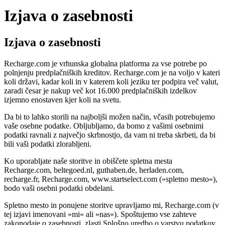
Izjava o zasebnosti
Izjava o zasebnosti
Recharge.com je vrhunska globalna platforma za vse potrebe po
polnjenju predplačniških kreditov. Recharge.com je na voljo v kateri
koli državi, kadar koli in v katerem koli jeziku ter podpira več valut,
zaradi česar je nakup več kot 16.000 predplačniških izdelkov
izjemno enostaven kjer koli na svetu.
Da bi to lahko storili na najboljši možen način, včasih potrebujemo
vaše osebne podatke. Obljubljamo, da bomo z vašimi osebnimi
podatki ravnali z največjo skrbnostjo, da vam ni treba skrbeti, da bi
bili vaši podatki zlorabljeni.
Ko uporabljate naše storitve in obiščete spletna mesta
Recharge.com, beltegoed.nl, guthaben.de, herladen.com,
recharge.fr, Recharge.com, www.startselect.com (»spletno mesto«),
bodo vaši osebni podatki obdelani.
Spletno mesto in ponujene storitve upravljamo mi, Recharge.com (v
tej izjavi imenovani »mi« ali »nas«). Spoštujemo vse zahteve
zakonodaje o zasebnosti, zlasti Splošno uredbo o varstvu podatkov