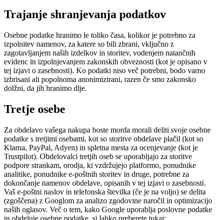
Trajanje shranjevanja podatkov
Osebne podatke hranimo le toliko časa, kolikor je potrebno za
izpolnitev namenov, za katere so bili zbrani, vključno z
zagotavljanjem naših izdelkov in storitev, vodenjem natančnih
evidenc in izpolnjevanjem zakonskih obveznosti (kot je opisano v
tej izjavi o zasebnosti). Ko podatki niso več potrebni, bodo varno
izbrisani ali popolnoma anonimizirani, razen če smo zakonsko
dolžni, da jih hranimo dlje.
Tretje osebe
Za obdelavo vašega nakupa boste morda morali deliti svoje osebne
podatke s tretjimi osebami, kot so storitve obdelave plačil (kot so
Klarna, PayPal, Adyen) in spletna mesta za ocenjevanje (kot je
Trustpilot). Obdelovalci tretjih oseb se uporabljajo za storitve
podpore strankam, orodja, ki vzdržujejo platformo, ponudnike
analitike, ponudnike e-poštnih storitev in druge, potrebne za
dokončanje namenov obdelave, opisanih v tej izjavi o zasebnosti.
Vaš e-poštni naslov in telefonska številka (če je na voljo) se delita
(zgoščena) z Googlom za analizo zgodovine naročil in optimizacijo
naših oglasov. Več o tem, kako Google uporablja poslovne podatke
in obdeluje osebne podatke, si lahko preberete tukaj: