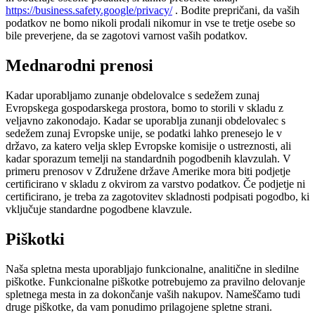
https://business.safety.google/privacy/
. Bodite prepričani, da vaših
podatkov ne bomo nikoli prodali nikomur in vse te tretje osebe so
bile preverjene, da se zagotovi varnost vaših podatkov.
Mednarodni prenosi
Kadar uporabljamo zunanje obdelovalce s sedežem zunaj
Evropskega gospodarskega prostora, bomo to storili v skladu z
veljavno zakonodajo. Kadar se uporablja zunanji obdelovalec s
sedežem zunaj Evropske unije, se podatki lahko prenesejo le v
državo, za katero velja sklep Evropske komisije o ustreznosti, ali
kadar sporazum temelji na standardnih pogodbenih klavzulah. V
primeru prenosov v Združene države Amerike mora biti podjetje
certificirano v skladu z okvirom za varstvo podatkov. Če podjetje ni
certificirano, je treba za zagotovitev skladnosti podpisati pogodbo, ki
vključuje standardne pogodbene klavzule.
Piškotki
Naša spletna mesta uporabljajo funkcionalne, analitične in sledilne
piškotke. Funkcionalne piškotke potrebujemo za pravilno delovanje
spletnega mesta in za dokončanje vaših nakupov. Nameščamo tudi
druge piškotke, da vam ponudimo prilagojene spletne strani.