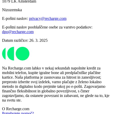
1079 LK Amsterdam
Nizozemska
E-poštni naslov:
privacy@recharge.com
E-poštni naslov pooblaščene osebe za varstvo podatkov:
dpo@recharge.com
Datum različice: 26. 3. 2025
Na Recharge.com lahko v nekaj sekundah napolnite kredit za
mobilni telefon, kupite igralne bone ali predplačniške plačilne
kartice. Naša platforma je zasnovana za hitrost in zanesljivost;
preprosto izberite svoj izdelek, varno plačajte z želeno lokalno
metodo in digitalno kodo prejmite takoj po e-pošti. Zagovarjamo
finančno fleksibilnost in globalno povezljivost, s čimer
zagotavljamo, da ostanete povezani in zabavani, ne glede na to, kje
na svetu ste.
O Recharge.com
Potrebujete pomoč?