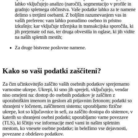
lahko vključujejo analizo (naročil), segmentacijo v profile in
gradnjo spletnega občinstva. Vaše podatke lahko za te namene
delimo s tretjimi osebami. Z boljšim razumevanjem vas in
vaših preferenc vam lahko ponudimo osebno in pristno
izkušnjo; kar vključuje trženjska in transakcijska sporočila, ki
jih prejemate od nas, ter druga obvestila in oglase, ki jih vidite
na naših spletnih mestih;
Za druge bistvene poslovne namene.
Kako so vaši podatki zaščiteni?
Za čim učinkovitejšo zaščito vaših osebnih podatkov sprejemamo
varnostne ukrepe. Ukrepi, ki smo jih sprejeli, vključujejo, vendar
niso omejeni na: dostop do osebnih podatkov je zaščiten z
uporabniškim imenom in geslom ali prijavnim žetonom; podatki so
shranjeni v ločenem, zaščitenem sistemu; uporabljamo fizične
ukrepe, kot so ključavnice in sefi, za zaščito dostopa do sistemov, v
katerih so shranjeni osebni podatki; uporabljamo varne povezave
(TLS), ki ščitijo vse informacije med vami in našim spletnim
mestom, ko vnesete osebne podatke; in beležimo vse dejavnosti,
povezane z obdelavo podatkov.