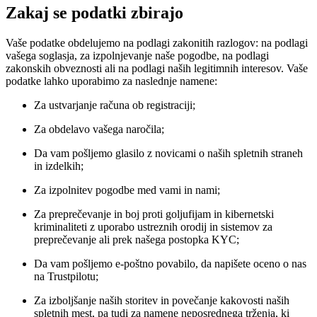
Zakaj se podatki zbirajo
Vaše podatke obdelujemo na podlagi zakonitih razlogov: na podlagi
vašega soglasja, za izpolnjevanje naše pogodbe, na podlagi
zakonskih obveznosti ali na podlagi naših legitimnih interesov. Vaše
podatke lahko uporabimo za naslednje namene:
Za ustvarjanje računa ob registraciji;
Za obdelavo vašega naročila;
Da vam pošljemo glasilo z novicami o naših spletnih straneh
in izdelkih;
Za izpolnitev pogodbe med vami in nami;
Za preprečevanje in boj proti goljufijam in kibernetski
kriminaliteti z uporabo ustreznih orodij in sistemov za
preprečevanje ali prek našega postopka KYC;
Da vam pošljemo e-poštno povabilo, da napišete oceno o nas
na Trustpilotu;
Za izboljšanje naših storitev in povečanje kakovosti naših
spletnih mest, pa tudi za namene neposrednega trženja, ki