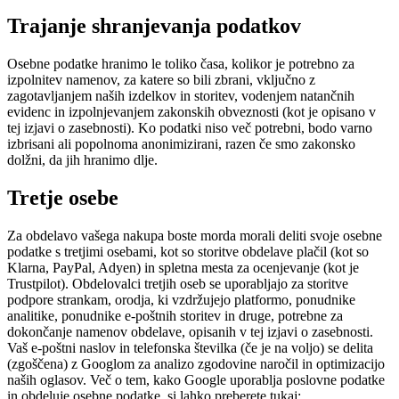
Trajanje shranjevanja podatkov
Osebne podatke hranimo le toliko časa, kolikor je potrebno za
izpolnitev namenov, za katere so bili zbrani, vključno z
zagotavljanjem naših izdelkov in storitev, vodenjem natančnih
evidenc in izpolnjevanjem zakonskih obveznosti (kot je opisano v
tej izjavi o zasebnosti). Ko podatki niso več potrebni, bodo varno
izbrisani ali popolnoma anonimizirani, razen če smo zakonsko
dolžni, da jih hranimo dlje.
Tretje osebe
Za obdelavo vašega nakupa boste morda morali deliti svoje osebne
podatke s tretjimi osebami, kot so storitve obdelave plačil (kot so
Klarna, PayPal, Adyen) in spletna mesta za ocenjevanje (kot je
Trustpilot). Obdelovalci tretjih oseb se uporabljajo za storitve
podpore strankam, orodja, ki vzdržujejo platformo, ponudnike
analitike, ponudnike e-poštnih storitev in druge, potrebne za
dokončanje namenov obdelave, opisanih v tej izjavi o zasebnosti.
Vaš e-poštni naslov in telefonska številka (če je na voljo) se delita
(zgoščena) z Googlom za analizo zgodovine naročil in optimizacijo
naših oglasov. Več o tem, kako Google uporablja poslovne podatke
in obdeluje osebne podatke, si lahko preberete tukaj: