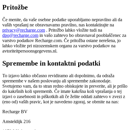
Pritožbe
Če menite, da vaše osebne podatke uporabljamo nepravilno ali da
vaših vprašanj ne obravnavamo pravilno, nas kontaktirajte na
privacy@recharge.com
. Pritožbo lahko vložite tudi na
dpo@recharge.com
in vašo zahtevo bo obravnaval pooblaščenec za
varstvo podatkov Recharge.com. Če pritožba ostane nerešena, jo
lahko vložite pri nizozemskem organu za varstvo podatkov na
avtoriteitpersoonsgegevens.nl.
Spremembe in kontaktni podatki
To izjavo lahko občasno revidiramo ali dopolnimo, da odraža
spremembe v našem poslovanju ali spremembe zakonodaje.
Svetujemo vam, da to stran redno obiskujete in preverite, ali je prišlo
do kakršnih koli sprememb. Če imate kakršna koli vprašanja o tej
izjavi o zasebnosti in piškotkih ali če želite oddati zahtevo v zvezi z
(eno od) vaših pravic, kot je navedeno zgoraj, se obrnite na nas:
Recharge BV
Amsteldijk 216