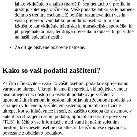
lahko vključujejo analizo (naročil), segmentacijo v profile in
gradnjo spletnega občinstva. Vaše podatke lahko za te namene
delimo s tretjimi osebami. Z boljšim razumevanjem vas in
vaših preferenc vam lahko ponudimo osebno in pristno
izkušnjo; kar vključuje trženjska in transakcijska sporočila, ki
jih prejemate od nas, ter druga obvestila in oglase, ki jih vidite
na naših spletnih mestih;
Za druge bistvene poslovne namene.
Kako so vaši podatki zaščiteni?
Za čim učinkovitejšo zaščito vaših osebnih podatkov sprejemamo
varnostne ukrepe. Ukrepi, ki smo jih sprejeli, vključujejo, vendar
niso omejeni na: dostop do osebnih podatkov je zaščiten z
uporabniškim imenom in geslom ali prijavnim žetonom; podatki so
shranjeni v ločenem, zaščitenem sistemu; uporabljamo fizične
ukrepe, kot so ključavnice in sefi, za zaščito dostopa do sistemov, v
katerih so shranjeni osebni podatki; uporabljamo varne povezave
(TLS), ki ščitijo vse informacije med vami in našim spletnim
mestom, ko vnesete osebne podatke; in beležimo vse dejavnosti,
povezane z obdelavo podatkov.