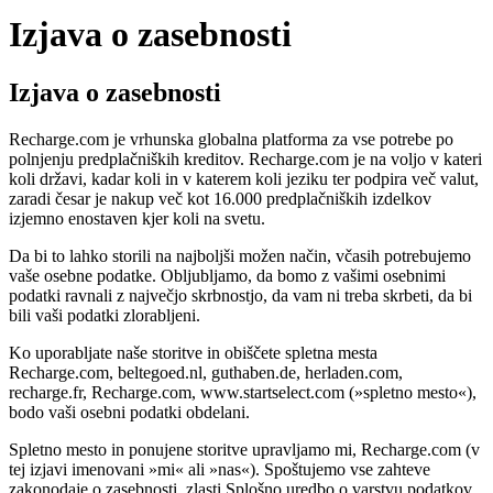
Izjava o zasebnosti
Izjava o zasebnosti
Recharge.com je vrhunska globalna platforma za vse potrebe po
polnjenju predplačniških kreditov. Recharge.com je na voljo v kateri
koli državi, kadar koli in v katerem koli jeziku ter podpira več valut,
zaradi česar je nakup več kot 16.000 predplačniških izdelkov
izjemno enostaven kjer koli na svetu.
Da bi to lahko storili na najboljši možen način, včasih potrebujemo
vaše osebne podatke. Obljubljamo, da bomo z vašimi osebnimi
podatki ravnali z največjo skrbnostjo, da vam ni treba skrbeti, da bi
bili vaši podatki zlorabljeni.
Ko uporabljate naše storitve in obiščete spletna mesta
Recharge.com, beltegoed.nl, guthaben.de, herladen.com,
recharge.fr, Recharge.com, www.startselect.com (»spletno mesto«),
bodo vaši osebni podatki obdelani.
Spletno mesto in ponujene storitve upravljamo mi, Recharge.com (v
tej izjavi imenovani »mi« ali »nas«). Spoštujemo vse zahteve
zakonodaje o zasebnosti, zlasti Splošno uredbo o varstvu podatkov