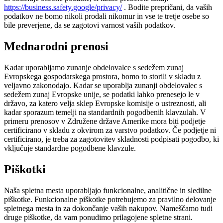
https://business.safety.google/privacy/
. Bodite prepričani, da vaših
podatkov ne bomo nikoli prodali nikomur in vse te tretje osebe so
bile preverjene, da se zagotovi varnost vaših podatkov.
Mednarodni prenosi
Kadar uporabljamo zunanje obdelovalce s sedežem zunaj
Evropskega gospodarskega prostora, bomo to storili v skladu z
veljavno zakonodajo. Kadar se uporablja zunanji obdelovalec s
sedežem zunaj Evropske unije, se podatki lahko prenesejo le v
državo, za katero velja sklep Evropske komisije o ustreznosti, ali
kadar sporazum temelji na standardnih pogodbenih klavzulah. V
primeru prenosov v Združene države Amerike mora biti podjetje
certificirano v skladu z okvirom za varstvo podatkov. Če podjetje ni
certificirano, je treba za zagotovitev skladnosti podpisati pogodbo, ki
vključuje standardne pogodbene klavzule.
Piškotki
Naša spletna mesta uporabljajo funkcionalne, analitične in sledilne
piškotke. Funkcionalne piškotke potrebujemo za pravilno delovanje
spletnega mesta in za dokončanje vaših nakupov. Nameščamo tudi
druge piškotke, da vam ponudimo prilagojene spletne strani.