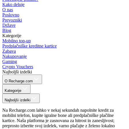
Kako deluje
O nas
Poslovno
Prevozniki
Države
Blog
Kategorije
Mobilno top-up
Predplačniške kreditne kartice
Zabava
Nakupovanje
Gaming
Crypto Vouchers
Najboljši izdelki
O Recharge.com
Kategorije
Najboljši izdelki
Na Recharge.com lahko v nekaj sekundah napolnite kredit za
mobilni telefon, kupite igralne bone ali predplačniške plačilne
kartice. Naša platforma je zasnovana za hitrost in zanesljivost;
preprosto izberite svoj izdelek, varno plačajte z želeno lokalno