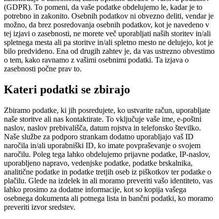
(GDPR). To pomeni, da vaše podatke obdelujemo le, kadar je to
potrebno in zakonito. Osebnih podatkov ni obvezno deliti, vendar je
možno, da brez posredovanja osebnih podatkov, kot je navedeno v
tej izjavi o zasebnosti, ne morete več uporabljati naših storitev in/ali
spletnega mesta ali pa storitve in/ali spletno mesto ne delujejo, kot je
bilo predvideno. Ena od drugih zahtev je, da vas ustrezno obvestimo
o tem, kako ravnamo z vašimi osebnimi podatki. Ta izjava o
zasebnosti počne prav to.
Kateri podatki se zbirajo
Zbiramo podatke, ki jih posredujete, ko ustvarite račun, uporabljate
naše storitve ali nas kontaktirate. To vključuje vaše ime, e-poštni
naslov, naslov prebivališča, datum rojstva in telefonsko številko.
Naše službe za podporo strankam dodatno uporabljajo vaš ID
naročila in/ali uporabniški ID, ko imate povpraševanje o svojem
naročilu. Poleg tega lahko obdelujemo prijavne podatke, IP-naslov,
uporabljeno napravo, vedenjske podatke, podatke brskalnika,
analitične podatke in podatke tretjih oseb iz piškotkov ter podatke o
plačilu. Glede na izdelek in ali moramo preveriti vašo identiteto, vas
lahko prosimo za dodatne informacije, kot so kopija vašega
osebnega dokumenta ali potnega lista in bančni podatki, ko moramo
preveriti izvor sredstev.