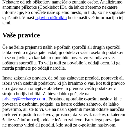
Nekatere od teh piškotkov nameščajo zunanje osebe. Analiziramo
anonimne piškotke (Cookiebot ID), da lahko zberemo nekatere
informacije, ko obiščete naše spletno mesto, in tudi, ko ne soglašate
s piškotki. V naši
Izjavi o piškotkih
boste našli več informacij o tej
temi.
Vaše pravice
Če ne želite prejemati naših e-poštnih sporočil ali drugih sporočil,
lahko vedno ugovarjate nadaljnji obdelavi vaših osebnih podatkov
in se odjavite, za kar lahko uporabite povezavo za odjavo v e-
poštnem sporočilu. To velja tudi za povabilo k oddaji ocen, ki ga
morda prejmete po oddaji naročila.
Imate zakonsko pravico, da od nas zahtevate pregled, popravek ali
izbris vseh osebnih podatkov, ki jih hranimo o vas, kot tudi pravico
do ugovora ali omejitve obdelave in prenosa vaših podatkov v
strojno berljivi obliki. Zahteve lahko pošljete na
privacy@recharge.com
. Prosimo, uporabite e-poštni naslov, ki je
povezan z osebnimi podatki, za katere oddate zahtevo, da lahko
preverimo, ali ste to vi. Če na naših spletnih mestih oddate naročila
prek več e-poštnih naslovov, prosimo, da za vsak naslov, o katerem
želite več informacij, oddate ločeno zahtevo. Brez tega preverjanja
ne moremo videti ali potrditi, kdo stoji za e-poštnim naslovom.