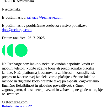
1079 LK Amsterdam
Nizozemska
E-poštni naslov:
privacy@recharge.com
E-poštni naslov pooblaščene osebe za varstvo podatkov:
dpo@recharge.com
Datum različice: 26. 3. 2025
Na Recharge.com lahko v nekaj sekundah napolnite kredit za
mobilni telefon, kupite igralne bone ali predplačniške plačilne
kartice. Naša platforma je zasnovana za hitrost in zanesljivost;
preprosto izberite svoj izdelek, varno plačajte z želeno lokalno
metodo in digitalno kodo prejmite takoj po e-pošti. Zagovarjamo
finančno fleksibilnost in globalno povezljivost, s čimer
zagotavljamo, da ostanete povezani in zabavani, ne glede na to, kje
na svetu ste.
O Recharge.com
Potrebujete pomoč?