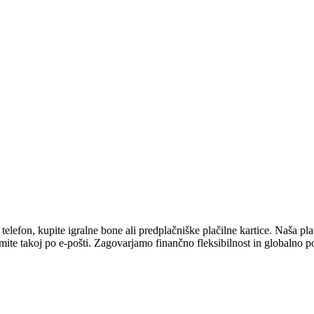
efon, kupite igralne bone ali predplačniške plačilne kartice. Naša platf
mite takoj po e-pošti. Zagovarjamo finančno fleksibilnost in globalno p