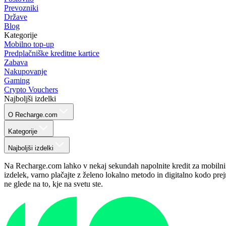
Prevozniki
Države
Blog
Kategorije
Mobilno top-up
Predplačniške kreditne kartice
Zabava
Nakupovanje
Gaming
Crypto Vouchers
Najboljši izdelki
O Recharge.com
Kategorije
Najboljši izdelki
Na Recharge.com lahko v nekaj sekundah napolnite kredit za mobilni tel
izdelek, varno plačajte z želeno lokalno metodo in digitalno kodo prej
ne glede na to, kje na svetu ste.