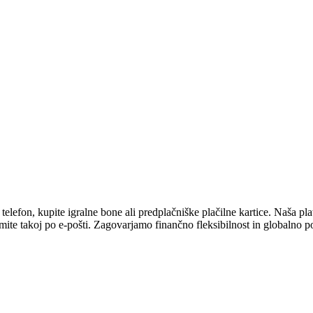
efon, kupite igralne bone ali predplačniške plačilne kartice. Naša platf
mite takoj po e-pošti. Zagovarjamo finančno fleksibilnost in globalno p