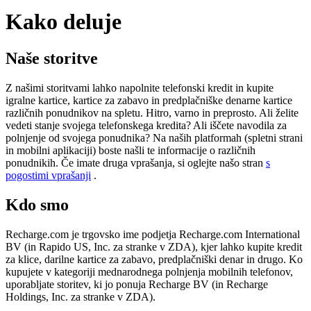
Kako deluje
Naše storitve
Z našimi storitvami lahko napolnite telefonski kredit in kupite
igralne kartice, kartice za zabavo in predplačniške denarne kartice
različnih ponudnikov na spletu. Hitro, varno in preprosto. Ali želite
vedeti stanje svojega telefonskega kredita? Ali iščete navodila za
polnjenje od svojega ponudnika? Na naših platformah (spletni strani
in mobilni aplikaciji) boste našli te informacije o različnih
ponudnikih. Če imate druga vprašanja, si oglejte našo stran
s
pogostimi vprašanji
.
Kdo smo
Recharge.com je trgovsko ime podjetja Recharge.com International
BV (in Rapido US, Inc. za stranke v ZDA), kjer lahko kupite kredit
za klice, darilne kartice za zabavo, predplačniški denar in drugo. Ko
kupujete v kategoriji mednarodnega polnjenja mobilnih telefonov,
uporabljate storitev, ki jo ponuja Recharge BV (in Recharge
Holdings, Inc. za stranke v ZDA).