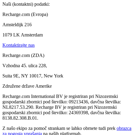
Naši (kontaktni) podatki:
Recharge.com (Evropa)
Amsteldijk 216
1079 LK Amsterdam
Kontaktirajte nas
Recharge.com (ZDA)
Vzhodna 45. ulica 228,
Suita 9E, NY 10017, New York
Združene države Amerike
Recharge.com International BV je registriran pri Nizozemski
gospodarski zbornici pod številko: 09213436, davčna številka:
NL8217.53.290. Recharge BV je registriran pri Nizozemski
gospodarski zbornici pod številko: 24369398, davčna številka:
8138.82.308.B.01.
Z našo ekipo za pomoč strankam se lahko obrnete tudi prek
obrazca
za pogosta vprašanja
na naših platformah.