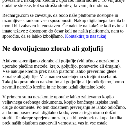
povezane z nakupom kredita z uporabo naših storitev. To vključuje
dodatne stroške, kot so stroški storitev, ki vam jih nudimo.
Recharge.com se zavezuje, da bodo naše platforme dostopne in
razumljive strankam vseh sposobnosti. Nakup digitalnega kredita bi
moral biti zabaven in enostaven. Če naletite na kakršne koli ovire ali
imate težave z dostopom do česar koli na naših platformah, nam to
sporočite, da se lahko izboljšamo.
Kontaktirajte nas tukaj
.
Ne dovoljujemo zlorab ali goljufij
Aktivno spremljamo zlorabe ali goljufije (vključno z nezakonito
uporabo plačilne metode, krajo, goljufijo, poneverbo ali drugim).
Vse nakupe kredita prek naših platform lahko preverimo glede
zlorabe ali goljufije. V ta namen sodelujemo s tretjimi osebami.
Takoj ko posumimo na zlorabo ali goljufijo ali jo odkrijemo, bomo
zavrnili naročilo kredita in ne bomo izdali digitalne kode.
V primeru suma nezakonite uporabe lahko zahtevamo kopijo
veljavnega osebnega dokumenta, kopijo bančnega izpiska in/ali
druge dokumente. Po tem dodatnem preverjanju se lahko odločimo,
ali bomo posredovali digitalno kodo, vendar tega nismo dolžni
storiti. Te ukrepe sprejemamo zato, da bi postopek nakupa kredita
prek naših platform zagotovili varnost za vas in vse ostale.