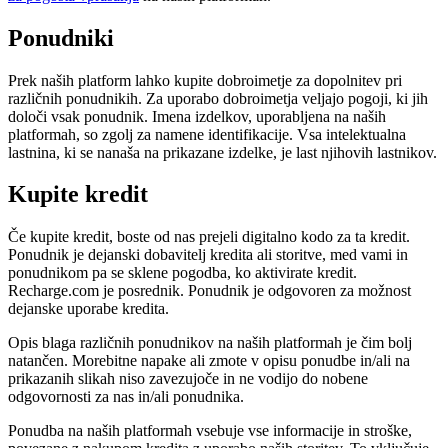
Ponudniki
Prek naših platform lahko kupite dobroimetje za dopolnitev pri
različnih ponudnikih. Za uporabo dobroimetja veljajo pogoji, ki jih
določi vsak ponudnik. Imena izdelkov, uporabljena na naših
platformah, so zgolj za namene identifikacije. Vsa intelektualna
lastnina, ki se nanaša na prikazane izdelke, je last njihovih lastnikov.
Kupite kredit
Če kupite kredit, boste od nas prejeli digitalno kodo za ta kredit.
Ponudnik je dejanski dobavitelj kredita ali storitve, med vami in
ponudnikom pa se sklene pogodba, ko aktivirate kredit.
Recharge.com je posrednik. Ponudnik je odgovoren za možnost
dejanske uporabe kredita.
Opis blaga različnih ponudnikov na naših platformah je čim bolj
natančen. Morebitne napake ali zmote v opisu ponudbe in/ali na
prikazanih slikah niso zavezujoče in ne vodijo do nobene
odgovornosti za nas in/ali ponudnika.
Ponudba na naših platformah vsebuje vse informacije in stroške,