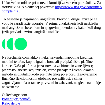
lahko vedno oddate pri ustrezni komisiji za varstvo potrošnikov. Za
storitve v ZDA sledite tej povezavi:
https://www.usa.gov/consumer-
complaints
.
To besedilo je napisano v angleščini. Prevod v druge jezike je na
voljo le zaradi lažje uporabe. V primeru kakršnega koli neskladja
med angleškim besedilom in njegovim prevodom v kateri koli drug
jezik prevlada izvirna angleška različica.
Na Recharge.com lahko v nekaj sekundah napolnite kredit za
mobilni telefon, kupite igralne bone ali predplačniške plačilne
kartice. Naša platforma je zasnovana za hitrost in zanesljivost;
preprosto izberite svoj izdelek, varno plačajte z želeno lokalno
metodo in digitalno kodo prejmite takoj po e-pošti. Zagovarjamo
finančno fleksibilnost in globalno povezljivost, s čimer
zagotavljamo, da ostanete povezani in zabavani, ne glede na to, kje
na svetu ste.
O Recharge.com
Potrebujete pomoč?
Kako deluje