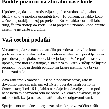
Bodite pozorni na zlorabo vaše kode
Upoštevajte, da koda predstavlja digitalno vrednost (digitalno
blago), ki jo je mogoče uporabiti takoj. To pomeni, da lahko kodo
začnete uporabljati takoj po prejemu. Enako lahko stori tudi kdo
drug, če ima dostop do kode. Da bi preprečili zlorabo, kodo hranite
zase in je ne delite z drugimi.
Vaši osebni podatki
Verjamemo, da ste nam ob naročilu posredovali pravilne kontaktne
podatke. Vaš e-poštni naslov in telefonsko številko uporabljamo za
posredovanje digitalne kode, ki ste jo kupili. Vaš e-poštni naslov
uporabljamo tudi za ohranjanje stika z vami, kar vključuje pošiljanje
promocij, novic in drugih ponudb, za katere menimo, da bi vas
lahko zanimale.
Zavezani smo k varovanju osebnih podatkov otrok, zato ne
dovolimo osebam, mlajšim od 16 let, uporabe naših platform.
Otroci, starejši od 16 let, lahko naročajo le z dovoljenjem in pod
neposrednim nadzorom odrasle osebe. Za vsako dejavnost, ki jo
mladoletnik izvaja na naših platformah, ste odgovorni sami.
Sprejeli smo tehnične in organizacijske ukrepe za zaščito vaših