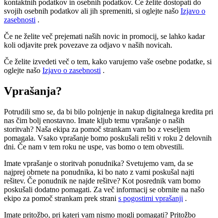
kontaktnih podatkov in osebnih podatkov. Če želite dostopati do
svojih osebnih podatkov ali jih spremeniti, si oglejte našo
Izjavo o
zasebnosti
.
Če ne želite več prejemati naših novic in promocij, se lahko kadar
koli odjavite prek povezave za odjavo v naših novicah.
Če želite izvedeti več o tem, kako varujemo vaše osebne podatke, si
oglejte našo
Izjavo o zasebnosti
.
Vprašanja?
Potrudili smo se, da bi bilo polnjenje in nakup digitalnega kredita pri
nas čim bolj enostavno. Imate kljub temu vprašanje o naših
storitvah? Naša ekipa za pomoč strankam vam bo z veseljem
pomagala. Vsako vprašanje bomo poskušali rešiti v roku 2 delovnih
dni. Če nam v tem roku ne uspe, vas bomo o tem obvestili.
Imate vprašanje o storitvah ponudnika? Svetujemo vam, da se
najprej obrnete na ponudnika, ki bo nato z vami poskušal najti
rešitev. Če ponudnik ne najde rešitve? Kot posrednik vam bomo
poskušali dodatno pomagati. Za več informacij se obrnite na našo
ekipo za pomoč strankam prek strani
s pogostimi vprašanji
.
Imate pritožbo, pri kateri vam nismo mogli pomagati? Pritožbo