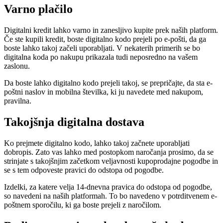
Varno plačilo
Digitalni kredit lahko varno in zanesljivo kupite prek naših platform.
Če ste kupili kredit, boste digitalno kodo prejeli po e-pošti, da ga
boste lahko takoj začeli uporabljati. V nekaterih primerih se bo
digitalna koda po nakupu prikazala tudi neposredno na vašem
zaslonu.
Da boste lahko digitalno kodo prejeli takoj, se prepričajte, da sta e-
poštni naslov in mobilna številka, ki ju navedete med nakupom,
pravilna.
Takojšnja digitalna dostava
Ko prejmete digitalno kodo, lahko takoj začnete uporabljati
dobropis. Zato vas lahko med postopkom naročanja prosimo, da se
strinjate s takojšnjim začetkom veljavnosti kupoprodajne pogodbe in
se s tem odpoveste pravici do odstopa od pogodbe.
Izdelki, za katere velja 14-dnevna pravica do odstopa od pogodbe,
so navedeni na naših platformah. To bo navedeno v potrditvenem e-
poštnem sporočilu, ki ga boste prejeli z naročilom.