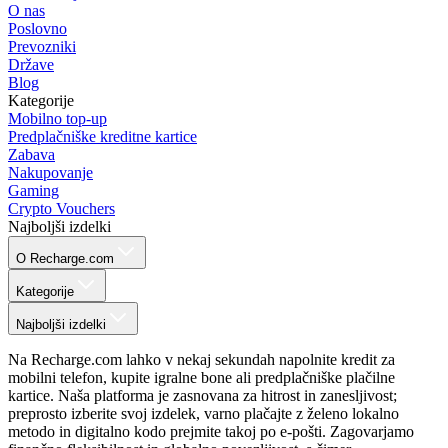
O nas
Poslovno
Prevozniki
Države
Blog
Kategorije
Mobilno top-up
Predplačniške kreditne kartice
Zabava
Nakupovanje
Gaming
Crypto Vouchers
Najboljši izdelki
O Recharge.com
Kategorije
Najboljši izdelki
Na Recharge.com lahko v nekaj sekundah napolnite kredit za
mobilni telefon, kupite igralne bone ali predplačniške plačilne
kartice. Naša platforma je zasnovana za hitrost in zanesljivost;
preprosto izberite svoj izdelek, varno plačajte z želeno lokalno
metodo in digitalno kodo prejmite takoj po e-pošti. Zagovarjamo