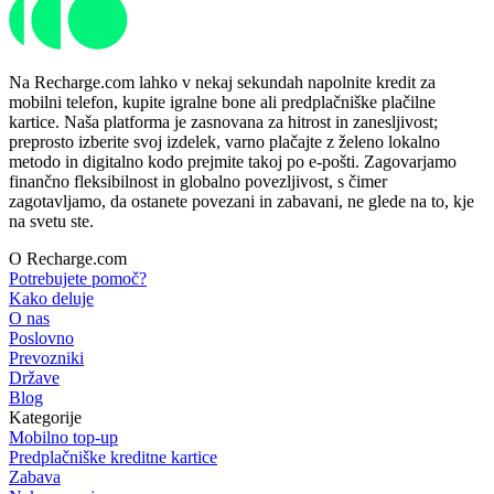
Na Recharge.com lahko v nekaj sekundah napolnite kredit za
mobilni telefon, kupite igralne bone ali predplačniške plačilne
kartice. Naša platforma je zasnovana za hitrost in zanesljivost;
preprosto izberite svoj izdelek, varno plačajte z želeno lokalno
metodo in digitalno kodo prejmite takoj po e-pošti. Zagovarjamo
finančno fleksibilnost in globalno povezljivost, s čimer
zagotavljamo, da ostanete povezani in zabavani, ne glede na to, kje
na svetu ste.
O Recharge.com
Potrebujete pomoč?
Kako deluje
O nas
Poslovno
Prevozniki
Države
Blog
Kategorije
Mobilno top-up
Predplačniške kreditne kartice
Zabava