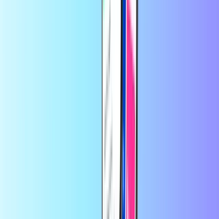
Kako lahko preverim stanje na kartici
PaysafeCard?
Preverite stanje na kartici PaysafeCard s
programom za preverjanje
stanja
.
Kako lahko stopim v stik s službo za
stranke PaysafeCard?
Če želite stopiti v stik s službo za pomoč strankam ali zakleniti kodo
PIN PaysafeCard, obiščite
stran Služba za pomoč strankam
.
Zaupajo nam tisoči strank na Trustpilotu
Trustpilot Review