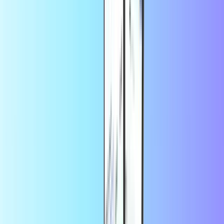
Zakaj moram ustvariti račun PaysafeCard?
Družba Paysafe, ki izdaja kartice PaysafeCards, ima zaradi evropske
zakonodaje novo pravilo. Če plačujete s kartico PaysafeCard, ki je
vredna več kot 50 EUR, vas bo družba Paysafe pozvala, da ustvarite
"Moj račun PaysafeCard".
Prednosti računa My PaysafeCard:
Popoln pregled vseh vaših kod PaysafeCard
Plačajte prek spleta z lastnim uporabniškim imenom
V pregledu transakcij poiščite vsa svoja plačila
Za plačila ni potreben bančni račun ali kreditna kartica.