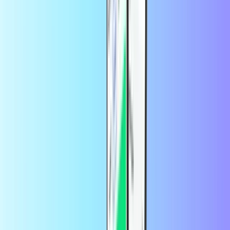
Ali še vedno želite uporabljati
predplačniško kreditno kartico brez odprtja
računa My PaysafeCard?
Na spletni strani Recharge.com lahko naročite predplačniške kode
PaysafeCard do vrednosti 50 €, ne da bi se morali registrirati. Kodo
PaysafeCard lahko naročite v nekaj minutah. Takoj jo lahko
uporabite v vseh spletnih trgovinah, ki sprejemajo PaysafeCard kot
način plačila.
Kateri račun potrebujem za uporabo
predplačniške kode PaysafeCard?
Za uporabo kode PaysafeCard ne potrebujete računa. Če želite
preprosto in priročno shraniti vse svoje kode PIN na enem mestu, si
ustvarite
račun My PaysafeCard
.