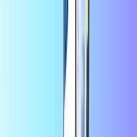
O PaysafeCard Belgija
Kupite PaysafeCard na spletu
? Pri spletnem nakupovanju zaščitite
svojo zasebnost. S
karticopaysafe
lahko varno in anonimno
plačujete na več sto spletnih mestih. PaysafeCard je splošno sprejet
način plačila. Uporabite jo za zabavo, igre, šport, spletne zmenke ali
spletna mesta družabnih medijev. Izbira je vaša!
Za še boljšo izkušnjo spletnega nakupovanja ustvarite račun
My
PaysafeCard
. Vse svoje kode za polnjenje PaysafeCard lahko
shranite v eno virtualno denarnico in sledite svojim transakcijam.
Vas zanima? Izberite znesek
PaysafeCard Belgija
(BE), ki ga želite
kupiti na Recharge.com. Nato vpišite svoj e-poštni naslov in varno
plačajte s storitvami PayPal, Bancontact, Sofort, Mastercard
(debetna ali kreditna kartica) ali z enim od 23 drugih varnih
načinov
plačila
. V nekaj sekundah boste prejeli
kodoPaysafeCard
.
Preprosto, kajne?
Iščete alternativo ali primerljivo predplačniško kreditno kartico, kot
je
karticapaysafe
? Priporočamo:
Kupi Neosurf na spletu