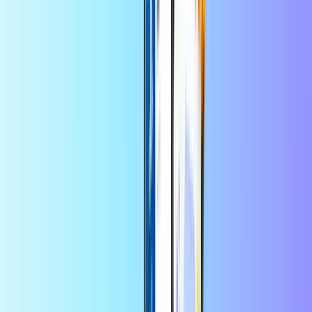
+
še veliko več
Takojšnja digitalna dostava
Varno in zanesljivo plačilo
Prihranite več v aplikaciji
Izkoristite 10 % popusta na prvo naročilo
aplikacije