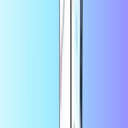
Services Limited.
Glejte
paysafecard.com
za varnost, veljavne splošne pogoje
poslovanja ter podporo za stranke.
Za kaj lahko uporabim predplačniško kodo
PaysafeCard?
S kodo PaysafeCard lahko plačujete prek spleta na več sto spletnih
mestih v več državah. Izberite eno od številnih
partnerskih spletnih
strani
PaysafeCard
,
ki sprejemajo kode PaysafeCard v naslednjih
kategorijah:
Igre.
Spletni zmenki.
Družabne igre in skupnosti.
VoIP, telefonija in sporočanje.