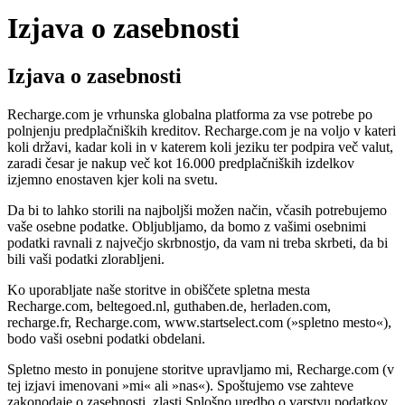
Izjava o zasebnosti
Izjava o zasebnosti
Recharge.com je vrhunska globalna platforma za vse potrebe po
polnjenju predplačniških kreditov. Recharge.com je na voljo v kateri
koli državi, kadar koli in v katerem koli jeziku ter podpira več valut,
zaradi česar je nakup več kot 16.000 predplačniških izdelkov
izjemno enostaven kjer koli na svetu.
Da bi to lahko storili na najboljši možen način, včasih potrebujemo
vaše osebne podatke. Obljubljamo, da bomo z vašimi osebnimi
podatki ravnali z največjo skrbnostjo, da vam ni treba skrbeti, da bi
bili vaši podatki zlorabljeni.
Ko uporabljate naše storitve in obiščete spletna mesta
Recharge.com, beltegoed.nl, guthaben.de, herladen.com,
recharge.fr, Recharge.com, www.startselect.com (»spletno mesto«),
bodo vaši osebni podatki obdelani.
Spletno mesto in ponujene storitve upravljamo mi, Recharge.com (v
tej izjavi imenovani »mi« ali »nas«). Spoštujemo vse zahteve
zakonodaje o zasebnosti, zlasti Splošno uredbo o varstvu podatkov