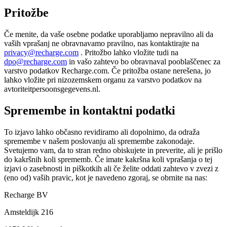
Pritožbe
Če menite, da vaše osebne podatke uporabljamo nepravilno ali da
vaših vprašanj ne obravnavamo pravilno, nas kontaktirajte na
privacy@recharge.com
. Pritožbo lahko vložite tudi na
dpo@recharge.com
in vašo zahtevo bo obravnaval pooblaščenec za
varstvo podatkov Recharge.com. Če pritožba ostane nerešena, jo
lahko vložite pri nizozemskem organu za varstvo podatkov na
avtoriteitpersoonsgegevens.nl.
Spremembe in kontaktni podatki
To izjavo lahko občasno revidiramo ali dopolnimo, da odraža
spremembe v našem poslovanju ali spremembe zakonodaje.
Svetujemo vam, da to stran redno obiskujete in preverite, ali je prišlo
do kakršnih koli sprememb. Če imate kakršna koli vprašanja o tej
izjavi o zasebnosti in piškotkih ali če želite oddati zahtevo v zvezi z
(eno od) vaših pravic, kot je navedeno zgoraj, se obrnite na nas:
Recharge BV
Amsteldijk 216