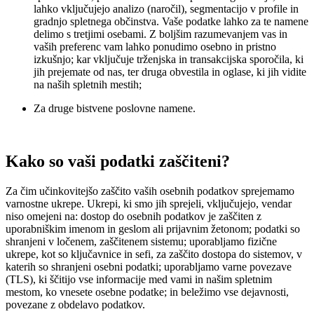
lahko vključujejo analizo (naročil), segmentacijo v profile in
gradnjo spletnega občinstva. Vaše podatke lahko za te namene
delimo s tretjimi osebami. Z boljšim razumevanjem vas in
vaših preferenc vam lahko ponudimo osebno in pristno
izkušnjo; kar vključuje trženjska in transakcijska sporočila, ki
jih prejemate od nas, ter druga obvestila in oglase, ki jih vidite
na naših spletnih mestih;
Za druge bistvene poslovne namene.
Kako so vaši podatki zaščiteni?
Za čim učinkovitejšo zaščito vaših osebnih podatkov sprejemamo
varnostne ukrepe. Ukrepi, ki smo jih sprejeli, vključujejo, vendar
niso omejeni na: dostop do osebnih podatkov je zaščiten z
uporabniškim imenom in geslom ali prijavnim žetonom; podatki so
shranjeni v ločenem, zaščitenem sistemu; uporabljamo fizične
ukrepe, kot so ključavnice in sefi, za zaščito dostopa do sistemov, v
katerih so shranjeni osebni podatki; uporabljamo varne povezave
(TLS), ki ščitijo vse informacije med vami in našim spletnim
mestom, ko vnesete osebne podatke; in beležimo vse dejavnosti,
povezane z obdelavo podatkov.