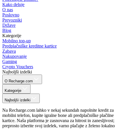
Kako deluje
O nas
Poslovno
Prevozniki
Države
Blog
Kategorije
Mobilno top-up
Predplačniške kreditne kartice
Zabava
Nakupovanje
Gaming
Crypto Vouchers
Najboljši izdelki
O Recharge.com
Kategorije
Najboljši izdelki
Na Recharge.com lahko v nekaj sekundah napolnite kredit za
mobilni telefon, kupite igralne bone ali predplačniške plačilne
kartice. Naša platforma je zasnovana za hitrost in zanesljivost;
preprosto izberite svoj izdelek, varno plačajte z želeno lokalno