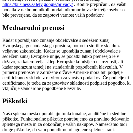
https://business.safety.google/privacy/
. Bodite prepričani, da vaših
podatkov ne bomo nikoli prodali nikomur in vse te tretje osebe so
bile preverjene, da se zagotovi varnost vaših podatkov.
Mednarodni prenosi
Kadar uporabljamo zunanje obdelovalce s sedežem zunaj
Evropskega gospodarskega prostora, bomo to storili v skladu z
veljavno zakonodajo. Kadar se uporablja zunanji obdelovalec s
sedežem zunaj Evropske unije, se podatki lahko prenesejo le v
državo, za katero velja sklep Evropske komisije o ustreznosti, ali
kadar sporazum temelji na standardnih pogodbenih klavzulah. V
primeru prenosov v Združene države Amerike mora biti podjetje
certificirano v skladu z okvirom za varstvo podatkov. Če podjetje ni
certificirano, je treba za zagotovitev skladnosti podpisati pogodbo, ki
vključuje standardne pogodbene klavzule.
Piškotki
Naša spletna mesta uporabljajo funkcionalne, analitične in sledilne
piškotke. Funkcionalne piškotke potrebujemo za pravilno delovanje
spletnega mesta in za dokončanje vaših nakupov. Nameščamo tudi
druge piškotke, da vam ponudimo prilagojene spletne strani.