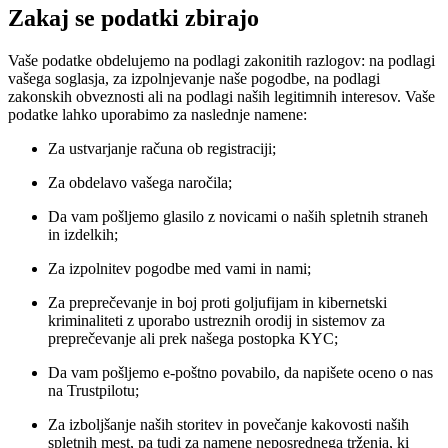
Zakaj se podatki zbirajo
Vaše podatke obdelujemo na podlagi zakonitih razlogov: na podlagi
vašega soglasja, za izpolnjevanje naše pogodbe, na podlagi
zakonskih obveznosti ali na podlagi naših legitimnih interesov. Vaše
podatke lahko uporabimo za naslednje namene:
Za ustvarjanje računa ob registraciji;
Za obdelavo vašega naročila;
Da vam pošljemo glasilo z novicami o naših spletnih straneh
in izdelkih;
Za izpolnitev pogodbe med vami in nami;
Za preprečevanje in boj proti goljufijam in kibernetski
kriminaliteti z uporabo ustreznih orodij in sistemov za
preprečevanje ali prek našega postopka KYC;
Da vam pošljemo e-poštno povabilo, da napišete oceno o nas
na Trustpilotu;
Za izboljšanje naših storitev in povečanje kakovosti naših
spletnih mest, pa tudi za namene neposrednega trženja, ki