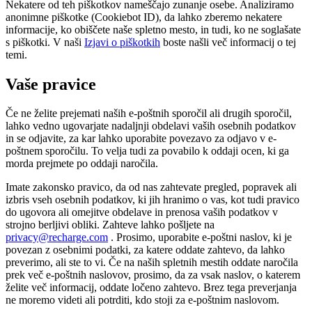
Nekatere od teh piškotkov nameščajo zunanje osebe. Analiziramo
anonimne piškotke (Cookiebot ID), da lahko zberemo nekatere
informacije, ko obiščete naše spletno mesto, in tudi, ko ne soglašate
s piškotki. V naši
Izjavi o piškotkih
boste našli več informacij o tej
temi.
Vaše pravice
Če ne želite prejemati naših e-poštnih sporočil ali drugih sporočil,
lahko vedno ugovarjate nadaljnji obdelavi vaših osebnih podatkov
in se odjavite, za kar lahko uporabite povezavo za odjavo v e-
poštnem sporočilu. To velja tudi za povabilo k oddaji ocen, ki ga
morda prejmete po oddaji naročila.
Imate zakonsko pravico, da od nas zahtevate pregled, popravek ali
izbris vseh osebnih podatkov, ki jih hranimo o vas, kot tudi pravico
do ugovora ali omejitve obdelave in prenosa vaših podatkov v
strojno berljivi obliki. Zahteve lahko pošljete na
privacy@recharge.com
. Prosimo, uporabite e-poštni naslov, ki je
povezan z osebnimi podatki, za katere oddate zahtevo, da lahko
preverimo, ali ste to vi. Če na naših spletnih mestih oddate naročila
prek več e-poštnih naslovov, prosimo, da za vsak naslov, o katerem
želite več informacij, oddate ločeno zahtevo. Brez tega preverjanja
ne moremo videti ali potrditi, kdo stoji za e-poštnim naslovom.