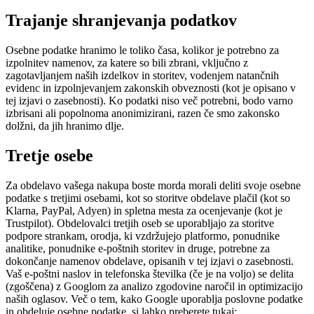
Trajanje shranjevanja podatkov
Osebne podatke hranimo le toliko časa, kolikor je potrebno za
izpolnitev namenov, za katere so bili zbrani, vključno z
zagotavljanjem naših izdelkov in storitev, vodenjem natančnih
evidenc in izpolnjevanjem zakonskih obveznosti (kot je opisano v
tej izjavi o zasebnosti). Ko podatki niso več potrebni, bodo varno
izbrisani ali popolnoma anonimizirani, razen če smo zakonsko
dolžni, da jih hranimo dlje.
Tretje osebe
Za obdelavo vašega nakupa boste morda morali deliti svoje osebne
podatke s tretjimi osebami, kot so storitve obdelave plačil (kot so
Klarna, PayPal, Adyen) in spletna mesta za ocenjevanje (kot je
Trustpilot). Obdelovalci tretjih oseb se uporabljajo za storitve
podpore strankam, orodja, ki vzdržujejo platformo, ponudnike
analitike, ponudnike e-poštnih storitev in druge, potrebne za
dokončanje namenov obdelave, opisanih v tej izjavi o zasebnosti.
Vaš e-poštni naslov in telefonska številka (če je na voljo) se delita
(zgoščena) z Googlom za analizo zgodovine naročil in optimizacijo
naših oglasov. Več o tem, kako Google uporablja poslovne podatke
in obdeluje osebne podatke, si lahko preberete tukaj: