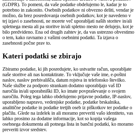
(GDPR). To pomeni, da vaše podatke obdelujemo le, kadar je to
potrebno in zakonito. Osebnih podatkov ni obvezno deliti, vendar je
možno, da brez posredovanja osebnih podatkov, kot je navedeno v
tej izjavi o zasebnosti, ne morete več uporabljati naših storitev in/ali
spletnega mesta ali pa storitve in/ali spletno mesto ne delujejo, kot je
bilo predvideno. Ena od drugih zahtev je, da vas ustrezno obvestimo
o tem, kako ravnamo z vašimi osebnimi podatki. Ta izjava o
zasebnosti počne prav to.
Kateri podatki se zbirajo
Zbiramo podatke, ki jih posredujete, ko ustvarite račun, uporabljate
naše storitve ali nas kontaktirate. To vključuje vaše ime, e-poštni
naslov, naslov prebivališča, datum rojstva in telefonsko številko.
Naše službe za podporo strankam dodatno uporabljajo vaš ID
naročila in/ali uporabniški ID, ko imate povpraševanje o svojem
naročilu. Poleg tega lahko obdelujemo prijavne podatke, IP-naslov,
uporabljeno napravo, vedenjske podatke, podatke brskalnika,
analitične podatke in podatke tretjih oseb iz piškotkov ter podatke o
plačilu. Glede na izdelek in ali moramo preveriti vašo identiteto, vas
lahko prosimo za dodatne informacije, kot so kopija vašega
osebnega dokumenta ali potnega lista in bančni podatki, ko moramo
preveriti izvor sredstev.