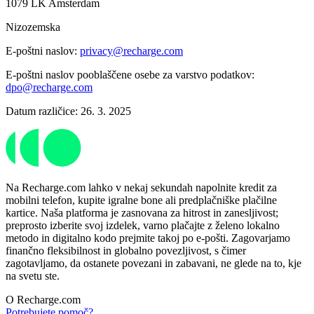
1079 LK Amsterdam
Nizozemska
E-poštni naslov:
privacy@recharge.com
E-poštni naslov pooblaščene osebe za varstvo podatkov:
dpo@recharge.com
Datum različice: 26. 3. 2025
Na Recharge.com lahko v nekaj sekundah napolnite kredit za
mobilni telefon, kupite igralne bone ali predplačniške plačilne
kartice. Naša platforma je zasnovana za hitrost in zanesljivost;
preprosto izberite svoj izdelek, varno plačajte z želeno lokalno
metodo in digitalno kodo prejmite takoj po e-pošti. Zagovarjamo
finančno fleksibilnost in globalno povezljivost, s čimer
zagotavljamo, da ostanete povezani in zabavani, ne glede na to, kje
na svetu ste.
O Recharge.com
Potrebujete pomoč?