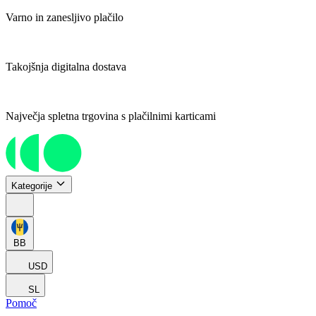
Varno in zanesljivo plačilo
Takojšnja digitalna dostava
Največja spletna trgovina s plačilnimi karticami
Kategorije
BB
USD
SL
Pomoč