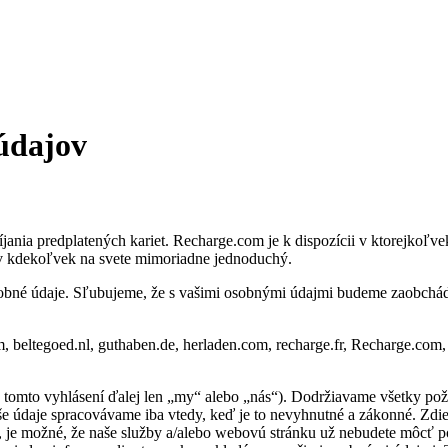
údajov
jania predplatených kariet. Recharge.com je k dispozícii v ktorejkoľ
v kdekoľvek na svete mimoriadne jednoduchý.
obné údaje. Sľubujeme, že s vašimi osobnými údajmi budeme zaobchádz
, beltegoed.nl, guthaben.de, herladen.com, recharge.fr, Recharge.com
tomto vyhlásení ďalej len „my“ alebo „nás“). Dodržiavame všetky po
 údaje spracovávame iba vtedy, keď je to nevyhnutné a zákonné. Zdieľ
, je možné, že naše služby a/alebo webovú stránku už nebudete môcť 