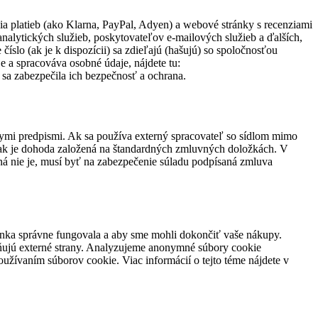
ia platieb (ako Klarna, PayPal, Adyen) a webové stránky s recenziami
 analytických služieb, poskytovateľov e-mailových služieb a ďalších,
íslo (ak je k dispozícii) sa zdieľajú (hašujú) so spoločnosťou
 a spracováva osobné údaje, nájdete tu:
y sa zabezpečila ich bezpečnosť a ochrana.
ymi predpismi. Ak sa používa externý spracovateľ so sídlom mimo
bo ak je dohoda založená na štandardných zmluvných doložkách. V
á nie je, musí byť na zabezpečenie súladu podpísaná zmluva
ánka správne fungovala a aby sme mohli dokončiť vaše nákupy.
ňujú externé strany. Analyzujeme anonymné súbory cookie
užívaním súborov cookie. Viac informácií o tejto téme nájdete v