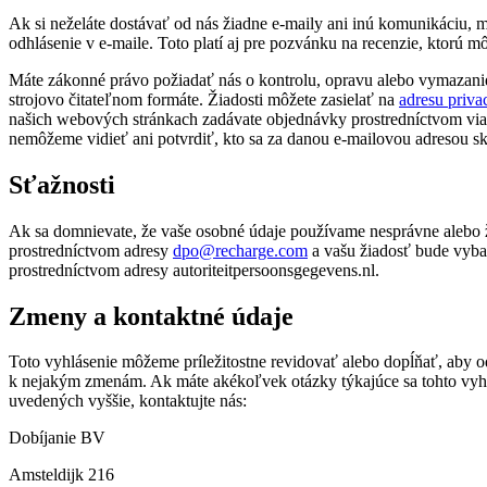
Ak si neželáte dostávať od nás žiadne e-maily ani inú komunikáciu,
odhlásenie v e-maile. Toto platí aj pre pozvánku na recenzie, ktorú m
Máte zákonné právo požiadať nás o kontrolu, opravu alebo vymazanie
strojovo čitateľnom formáte. Žiadosti môžete zasielať na
adresu priv
našich webových stránkach zadávate objednávky prostredníctvom viacer
nemôžeme vidieť ani potvrdiť, kto sa za danou e-mailovou adresou s
Sťažnosti
Ak sa domnievate, že vaše osobné údaje používame nesprávne alebo 
prostredníctvom adresy
dpo@recharge.com
a vašu žiadosť bude vyba
prostredníctvom adresy autoriteitpersoonsgegevens.nl.
Zmeny a kontaktné údaje
Toto vyhlásenie môžeme príležitostne revidovať alebo dopĺňať, aby 
k nejakým zmenám. Ak máte akékoľvek otázky týkajúce sa tohto vyhlá
uvedených vyššie, kontaktujte nás:
Dobíjanie BV
Amsteldijk 216