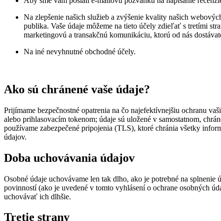
Aby sme vám poslali e-mailovú pozvánku na napísanie recenzie 
Na zlepšenie našich služieb a zvýšenie kvality našich webovýc
publika. Vaše údaje môžeme na tieto účely zdieľať s tretími s
marketingovú a transakčnú komunikáciu, ktorú od nás dostávate
Na iné nevyhnutné obchodné účely.
Ako sú chránené vaše údaje?
Prijímame bezpečnostné opatrenia na čo najefektívnejšiu ochranu va
alebo prihlasovacím tokenom; údaje sú uložené v samostatnom, chrán
používame zabezpečené pripojenia (TLS), ktoré chránia všetky info
údajov.
Doba uchovávania údajov
Osobné údaje uchovávame len tak dlho, ako je potrebné na splnenie 
povinností (ako je uvedené v tomto vyhlásení o ochrane osobných 
uchovávať ich dlhšie.
Tretie strany