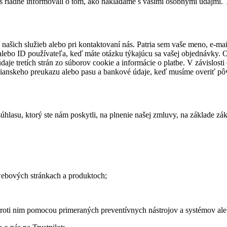
ás riadne informovali o tom, ako nakladáme s vašimi osobnými údajmi. 
našich služieb alebo pri kontaktovaní nás. Patria sem vaše meno, e-mai
lebo ID používateľa, keď máte otázku týkajúcu sa vašej objednávky. 
 údaje tretích strán zo súborov cookie a informácie o platbe. V závislost
čianskeho preukazu alebo pasu a bankové údaje, keď musíme overiť pô
hlasu, ktorý ste nám poskytli, na plnenie našej zmluvy, na základe z
webových stránkach a produktoch;
proti nim pomocou primeraných preventívnych nástrojov a systémov a