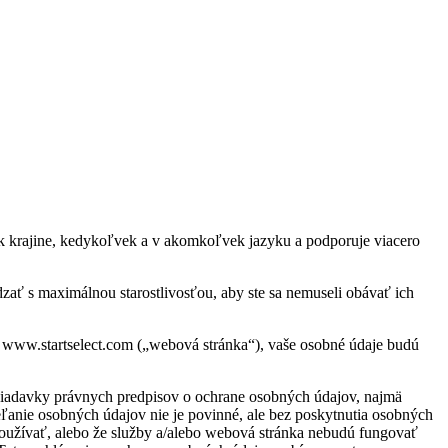
vek krajine, kedykoľvek a v akomkoľvek jazyku a podporuje viacero
ať s maximálnou starostlivosťou, aby ste sa nemuseli obávať ich
, www.startselect.com („webová stránka“), vaše osobné údaje budú
žiadavky právnych predpisov o ochrane osobných údajov, najmä
anie osobných údajov nie je povinné, ale bez poskytnutia osobných
používať, alebo že služby a/alebo webová stránka nebudú fungovať