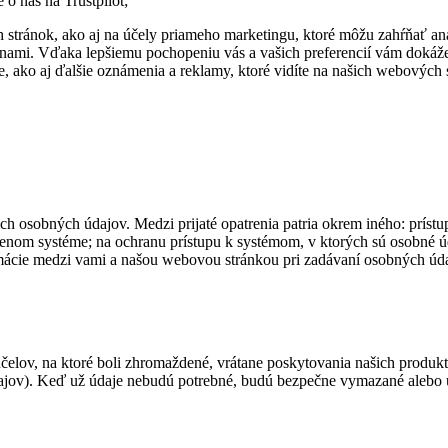
o nás na Trustpilot;
h stránok, ako aj na účely priameho marketingu, ktoré môžu zahŕňať an
tranami. Vďaka lepšiemu pochopeniu vás a vašich preferencií vám doká
, ako aj ďalšie oznámenia a reklamy, ktoré vidíte na našich webových 
šich osobných údajov. Medzi prijaté opatrenia patria okrem iného: pr
enom systéme; na ochranu prístupu k systémom, v ktorých sú osobné úd
rmácie medzi vami a našou webovou stránkou pri zadávaní osobných úda
účelov, na ktoré boli zhromaždené, vrátane poskytovania našich produ
údajov). Keď už údaje nebudú potrebné, budú bezpečne vymazané aleb