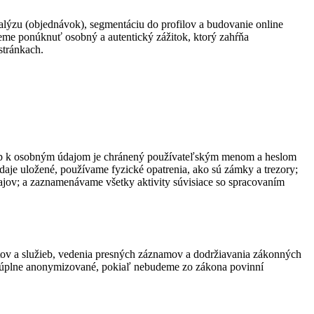
alýzu (objednávok), segmentáciu do profilov a budovanie online
žeme ponúknuť osobný a autentický zážitok, ktorý zahŕňa
stránkach.
ístup k osobným údajom je chránený používateľským menom a heslom
aje uložené, používame fyzické opatrenia, ako sú zámky a trezory;
jov; a zaznamenávame všetky aktivity súvisiace so spracovaním
ktov a služieb, vedenia presných záznamov a dodržiavania zákonných
o úplne anonymizované, pokiaľ nebudeme zo zákona povinní