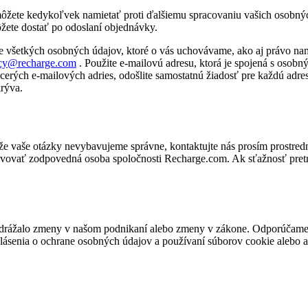
 môžete kedykoľvek namietať proti ďalšiemu spracovaniu vašich osobnýc
ôžete dostať po odoslaní objednávky.
 všetkých osobných údajov, ktoré o vás uchovávame, ako aj právo nami
acy@recharge.com
. Použite e-mailovú adresu, ktorá je spojená s osobný
ých e-mailových adries, odošlite samostatnú žiadosť pre každú adresu, 
krýva.
že vaše otázky nevybavujeme správne, kontaktujte nás prosím prostre
vovať zodpovedná osoba spoločnosti Recharge.com. Ak sťažnosť pret
odrážalo zmeny v našom podnikaní alebo zmeny v zákone. Odporúčame v
senia o ochrane osobných údajov a používaní súborov cookie alebo ak 