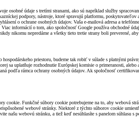
e osobné údaje s tretími stranami, ako sú napríklad služby spracovan
 zákazníckej podpory, nástroje, ktoré spravujú platformu, poskytovateľov
hlásení o ochrane osobných údajov. Vaša e-mailová adresa a telefónne č
. Viac informácií o tom, ako spoločnosť Google používa obchodné údaje
nikdy nikomu nepredáme a všetky tieto tretie strany boli preverené, ab
ospodárskeho priestoru, budeme tak robiť v súlade s platnými právn
ktorej sa uplatňuje rozhodnutie Európskej komisie o primeranosti, ale
vaná podľa rámca ochrany osobných údajov. Ak spoločnosť certifikovan
ory cookie. Funkčné súbory cookie potrebujeme na to, aby webová str
rispôsobené webové stránky. Niektoré z týchto súborov cookie umiest
te našu webovú stránku, a tiež keď nesúhlasíte s panelom súhlasu s po