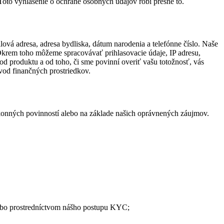
Toto vyhlásenie o ochrane osobných údajov robí presne to.
lová adresa, adresa bydliska, dátum narodenia a telefónne číslo. Naše
Okrem toho môžeme spracovávať prihlasovacie údaje, IP adresu,
i od produktu a od toho, či sme povinní overiť vašu totožnosť, vás
vod finančných prostriedkov.
ákonných povinností alebo na základe našich oprávnených záujmov.
lebo prostredníctvom nášho postupu KYC;