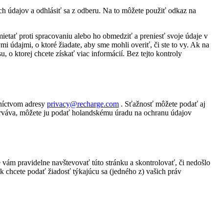
h údajov a odhlásiť sa z odberu. Na to môžete použiť odkaz na
etať proti spracovaniu alebo ho obmedziť a preniesť svoje údaje v
mi údajmi, o ktoré žiadate, aby sme mohli overiť, či ste to vy. Ak na
o ktorej chcete získať viac informácií. Bez tejto kontroly
dníctvom adresy
privacy@recharge.com
. Sťažnosť môžete podať aj
rváva, môžete ju podať holandskému úradu na ochranu údajov
ám pravidelne navštevovať túto stránku a skontrolovať, či nedošlo
chcete podať žiadosť týkajúcu sa (jedného z) vašich práv