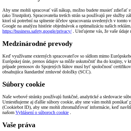
Aby sme mohli spracovať váš nákup, možno budete musieť zdieľať svoj
(ako Trustpilot). Spracovatelia tretích strán sa používajú pre služby
ktorí sú potrební na splnenie účelov spracovania uvedených v tomto vy
Google na analýzu histórie objednávok a optimalizáciu našich reklám
https://business.safety.google/privacy/
. Uisťujeme vás, že vaše údaje 
Medzinárodné prevody
Keď využívame externých spracovateľov so sídlom mimo Európskeho h
Európskej únie, prenos údajov sa môže uskutočniť iba do krajiny, v 
prípade prenosov do Spojených štátov musí byť spoločnosť certifiko
obsahujúca štandardné zmluvné doložky (SCC).
Súbory cookie
Naše webové stránky používajú funkčné, analytické a sledovacie súb
Umiestňujeme aj ďalšie súbory cookie, aby sme vám mohli ponúkať p
(Cookiebot ID), aby sme mohli zhromažďovať informácie, keď navštívi
našom
Vyhlásení o súboroch cookie
.
Vaše práva