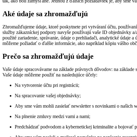
tak, ako boli zamýšľané. Jednou z ďalších požiadaviek je, aby sme v
Aké údaje sa zhromažďujú
Zhromažďujeme údaje, ktoré poskytnete pri vytváraní účtu, používaní 
služby zákazníckej podpory navyše používajú vaše ID objednávky a/a
použité zariadenie, správanie, údaje o prehliadači, analytické údaje a
môžeme požiadať o ďalšie informácie, ako napríklad kópiu vášho ob
Prečo sa zhromažďujú údaje
Vaše údaje spracovávame na základe právnych dôvodov: na základe sú
Vaše údaje môžeme použiť na nasledujúce účely:
Na vytvorenie účtu pri registrácii;
Na spracovanie vašej objednávky;
Aby sme vám mohli zasielať newsletter s novinkami o našich 
Na plnenie zmluvy medzi vami a nami;
Predchádzať podvodom a kybernetickej kriminalite a bojovať 