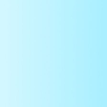
HN
HNL
SK
Pomoc
Platobné karty
Skvelé ako darček, vynikajúce pre kontrol