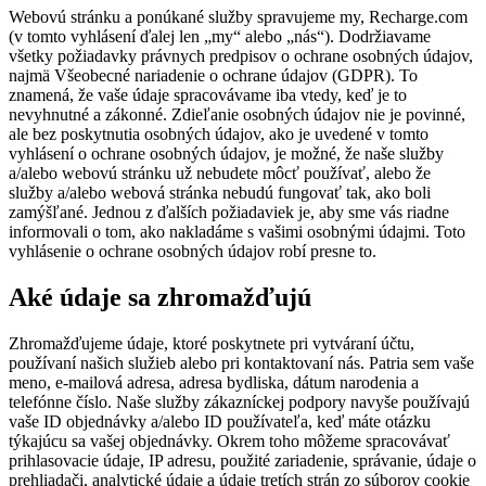
Webovú stránku a ponúkané služby spravujeme my, Recharge.com
(v tomto vyhlásení ďalej len „my“ alebo „nás“). Dodržiavame
všetky požiadavky právnych predpisov o ochrane osobných údajov,
najmä Všeobecné nariadenie o ochrane údajov (GDPR). To
znamená, že vaše údaje spracovávame iba vtedy, keď je to
nevyhnutné a zákonné. Zdieľanie osobných údajov nie je povinné,
ale bez poskytnutia osobných údajov, ako je uvedené v tomto
vyhlásení o ochrane osobných údajov, je možné, že naše služby
a/alebo webovú stránku už nebudete môcť používať, alebo že
služby a/alebo webová stránka nebudú fungovať tak, ako boli
zamýšľané. Jednou z ďalších požiadaviek je, aby sme vás riadne
informovali o tom, ako nakladáme s vašimi osobnými údajmi. Toto
vyhlásenie o ochrane osobných údajov robí presne to.
Aké údaje sa zhromažďujú
Zhromažďujeme údaje, ktoré poskytnete pri vytváraní účtu,
používaní našich služieb alebo pri kontaktovaní nás. Patria sem vaše
meno, e-mailová adresa, adresa bydliska, dátum narodenia a
telefónne číslo. Naše služby zákazníckej podpory navyše používajú
vaše ID objednávky a/alebo ID používateľa, keď máte otázku
týkajúcu sa vašej objednávky. Okrem toho môžeme spracovávať
prihlasovacie údaje, IP adresu, použité zariadenie, správanie, údaje o
prehliadači, analytické údaje a údaje tretích strán zo súborov cookie