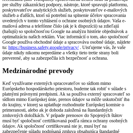
pre služby zákazníckej podpory, nástroje, ktoré spravujú platformu,
poskytovateľov analytických služieb, poskytovateľov e-mailových
služieb a ďalších, ktorí sú potrební na splnenie účelov spracovania
uvedených v tomto vyhlásení o ochrane osobných údajov. Vaša e-
mailová adresa a telefónne číslo (ak je k dispozícii) sa zdieľajú
(hašujú) so spoločnosťou Google na analýzu histórie objednávok a
optimalizáciu našich reklám. Viac informácií o tom, ako spoločnosť
Google používa obchodné údaje a spracováva osobné údaje, nájdete
tu:
https://business.safety.google/privacy/
. Uisťujeme vás, že vaše
údaje nikdy nikomu nepredáme a všetky tieto tretie strany boli
preverené, aby sa zabezpečila ich bezpečnosť a ochrana.
Medzinárodné prevody
Keď využívame externých spracovateľov so sídlom mimo
Európskeho hospodárskeho priestoru, budeme tak robiť v súlade s
platnými právnymi predpismi. Ak sa používa externý spracovateľ so
sídlom mimo Európskej únie, prenos údajov sa môže uskutočniť iba
do krajiny, v ktorej sa uplatňuje rozhodnutie Európskej komisie o
primeranosti, alebo ak je dohoda založená na štandardných
zmluvných doložkách. V prípade prenosov do Spojených štátov
musí byť spoločnosť certifikovaná podľa rámca ochrany osobných
údajov. Ak spoločnosť certifikovaná nie je, musí byť na
zabezpečenie súladu podpísaná zmluva obsahujúca štandardné