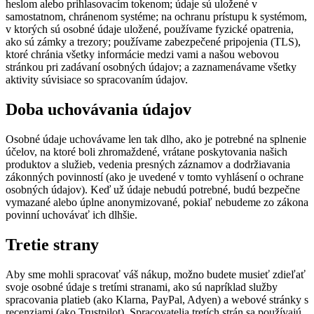
heslom alebo prihlasovacím tokenom; údaje sú uložené v
samostatnom, chránenom systéme; na ochranu prístupu k systémom,
v ktorých sú osobné údaje uložené, používame fyzické opatrenia,
ako sú zámky a trezory; používame zabezpečené pripojenia (TLS),
ktoré chránia všetky informácie medzi vami a našou webovou
stránkou pri zadávaní osobných údajov; a zaznamenávame všetky
aktivity súvisiace so spracovaním údajov.
Doba uchovávania údajov
Osobné údaje uchovávame len tak dlho, ako je potrebné na splnenie
účelov, na ktoré boli zhromaždené, vrátane poskytovania našich
produktov a služieb, vedenia presných záznamov a dodržiavania
zákonných povinností (ako je uvedené v tomto vyhlásení o ochrane
osobných údajov). Keď už údaje nebudú potrebné, budú bezpečne
vymazané alebo úplne anonymizované, pokiaľ nebudeme zo zákona
povinní uchovávať ich dlhšie.
Tretie strany
Aby sme mohli spracovať váš nákup, možno budete musieť zdieľať
svoje osobné údaje s tretími stranami, ako sú napríklad služby
spracovania platieb (ako Klarna, PayPal, Adyen) a webové stránky s
recenziami (ako Trustpilot). Spracovatelia tretích strán sa používajú