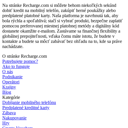
Na stránke Recharge.com si môžete behom niekoľkých sekúnd
dobiť kredit na mobilný telefón, zakúpiť herné poukážky alebo
predplatené platobné karty. Naša platforma je navrhnutá tak, aby
bola rýchla a spoľahlivá; stačí si vybrať produkt, bezpečne zaplatiť
pomocou preferovanej miestnej platobnej metódy a digitálny kód
dostanete okamžite e-mailom. Zastávame sa finančnej flexibility a
globálnej prepojiteľnosti, vďaka čomu máte istotu, že budete v
kontakte a budete sa môcť zabávať bez ohľadu na to, kde sa práve
nachádzate.
O stránke Recharge.com
Potrebujete pomoc?
Ako to funguje
O nás
Podnikanie
Operátori
Krajiny
Blog
Kategórie
Dobíjanie mobilného telefónu
Predplatené kreditné karty
Zábava
Nakupovanie
Hry