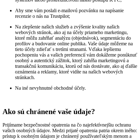
Aby sme vám poslali e-mailovú pozvánku na napísanie
recenzie o nás na Trustpilot;
Na zlepšenie našich služieb a zvýšenie kvality našich
webových stránok, ako aj na účely priameho marketingu,
ktoré môžu zahŕňať analýzu (objednávok), segmentáciu do
profilov a budovanie online publika. Vaše údaje môžeme na
tieto účely zdieľať s tretími stranami. Vďaka lepšiemu
pochopeniu vás a vašich preferencií vám dokážeme ponúknuť
osobný a autentický zážitok, ktorý zahŕňa marketingovú a
transakčnú komunikáciu, ktorú od nás dostávate, ako aj ďalšie
oznámenia a reklamy, ktoré vidíte na našich webových
stránkach.
Na iné nevyhnutné obchodné účely.
Ako sú chránené vaše údaje?
Prijímame bezpečnostné opatrenia na čo najefektívnejšiu ochranu
vašich osobných údajov. Medzi prijaté opatrenia patria okrem iného:
prístup k osobným údajom je chránený používateľským menom a