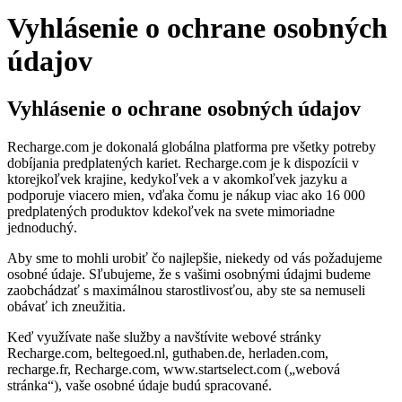
Vyhlásenie o ochrane osobných
údajov
Vyhlásenie o ochrane osobných údajov
Recharge.com je dokonalá globálna platforma pre všetky potreby
dobíjania predplatených kariet. Recharge.com je k dispozícii v
ktorejkoľvek krajine, kedykoľvek a v akomkoľvek jazyku a
podporuje viacero mien, vďaka čomu je nákup viac ako 16 000
predplatených produktov kdekoľvek na svete mimoriadne
jednoduchý.
Aby sme to mohli urobiť čo najlepšie, niekedy od vás požadujeme
osobné údaje. Sľubujeme, že s vašimi osobnými údajmi budeme
zaobchádzať s maximálnou starostlivosťou, aby ste sa nemuseli
obávať ich zneužitia.
Keď využívate naše služby a navštívite webové stránky
Recharge.com, beltegoed.nl, guthaben.de, herladen.com,
recharge.fr, Recharge.com, www.startselect.com („webová
stránka“), vaše osobné údaje budú spracované.