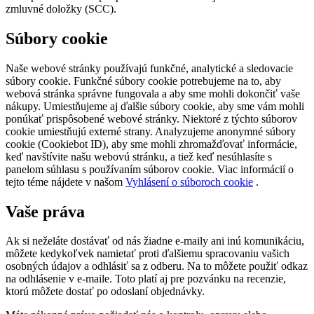
zmluvné doložky (SCC).
Súbory cookie
Naše webové stránky používajú funkčné, analytické a sledovacie
súbory cookie. Funkčné súbory cookie potrebujeme na to, aby
webová stránka správne fungovala a aby sme mohli dokončiť vaše
nákupy. Umiestňujeme aj ďalšie súbory cookie, aby sme vám mohli
ponúkať prispôsobené webové stránky. Niektoré z týchto súborov
cookie umiestňujú externé strany. Analyzujeme anonymné súbory
cookie (Cookiebot ID), aby sme mohli zhromažďovať informácie,
keď navštívite našu webovú stránku, a tiež keď nesúhlasíte s
panelom súhlasu s používaním súborov cookie. Viac informácií o
tejto téme nájdete v našom
Vyhlásení o súboroch cookie
.
Vaše práva
Ak si neželáte dostávať od nás žiadne e-maily ani inú komunikáciu,
môžete kedykoľvek namietať proti ďalšiemu spracovaniu vašich
osobných údajov a odhlásiť sa z odberu. Na to môžete použiť odkaz
na odhlásenie v e-maile. Toto platí aj pre pozvánku na recenzie,
ktorú môžete dostať po odoslaní objednávky.