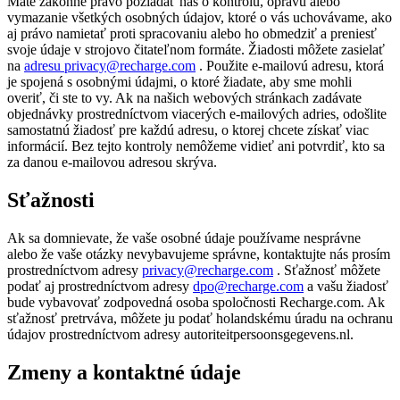
Máte zákonné právo požiadať nás o kontrolu, opravu alebo
vymazanie všetkých osobných údajov, ktoré o vás uchovávame, ako
aj právo namietať proti spracovaniu alebo ho obmedziť a preniesť
svoje údaje v strojovo čitateľnom formáte. Žiadosti môžete zasielať
na
adresu privacy@recharge.com
. Použite e-mailovú adresu, ktorá
je spojená s osobnými údajmi, o ktoré žiadate, aby sme mohli
overiť, či ste to vy. Ak na našich webových stránkach zadávate
objednávky prostredníctvom viacerých e-mailových adries, odošlite
samostatnú žiadosť pre každú adresu, o ktorej chcete získať viac
informácií. Bez tejto kontroly nemôžeme vidieť ani potvrdiť, kto sa
za danou e-mailovou adresou skrýva.
Sťažnosti
Ak sa domnievate, že vaše osobné údaje používame nesprávne
alebo že vaše otázky nevybavujeme správne, kontaktujte nás prosím
prostredníctvom adresy
privacy@recharge.com
. Sťažnosť môžete
podať aj prostredníctvom adresy
dpo@recharge.com
a vašu žiadosť
bude vybavovať zodpovedná osoba spoločnosti Recharge.com. Ak
sťažnosť pretrváva, môžete ju podať holandskému úradu na ochranu
údajov prostredníctvom adresy autoriteitpersoonsgegevens.nl.
Zmeny a kontaktné údaje