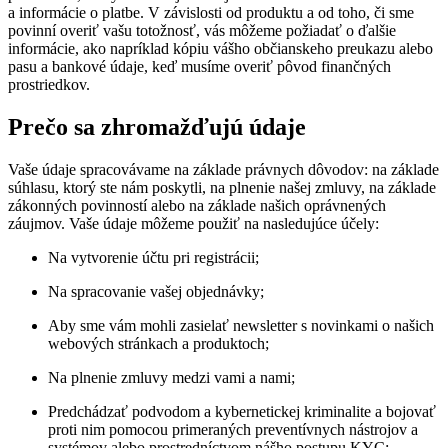
a informácie o platbe. V závislosti od produktu a od toho, či sme
povinní overiť vašu totožnosť, vás môžeme požiadať o ďalšie
informácie, ako napríklad kópiu vášho občianskeho preukazu alebo
pasu a bankové údaje, keď musíme overiť pôvod finančných
prostriedkov.
Prečo sa zhromažďujú údaje
Vaše údaje spracovávame na základe právnych dôvodov: na základe
súhlasu, ktorý ste nám poskytli, na plnenie našej zmluvy, na základe
zákonných povinností alebo na základe našich oprávnených
záujmov. Vaše údaje môžeme použiť na nasledujúce účely:
Na vytvorenie účtu pri registrácii;
Na spracovanie vašej objednávky;
Aby sme vám mohli zasielať newsletter s novinkami o našich
webových stránkach a produktoch;
Na plnenie zmluvy medzi vami a nami;
Predchádzať podvodom a kybernetickej kriminalite a bojovať
proti nim pomocou primeraných preventívnych nástrojov a
systémov alebo prostredníctvom nášho postupu KYC;