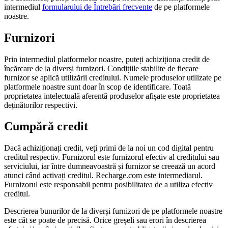
intermediul
formularului de Întrebări frecvente
de pe platformele
noastre.
Furnizori
Prin intermediul platformelor noastre, puteți achiziționa credit de
încărcare de la diverși furnizori. Condițiile stabilite de fiecare
furnizor se aplică utilizării creditului. Numele produselor utilizate pe
platformele noastre sunt doar în scop de identificare. Toată
proprietatea intelectuală aferentă produselor afișate este proprietatea
deținătorilor respectivi.
Cumpără credit
Dacă achiziționați credit, veți primi de la noi un cod digital pentru
creditul respectiv. Furnizorul este furnizorul efectiv al creditului sau
serviciului, iar între dumneavoastră și furnizor se creează un acord
atunci când activați creditul. Recharge.com este intermediarul.
Furnizorul este responsabil pentru posibilitatea de a utiliza efectiv
creditul.
Descrierea bunurilor de la diverși furnizori de pe platformele noastre
este cât se poate de precisă. Orice greșeli sau erori în descrierea