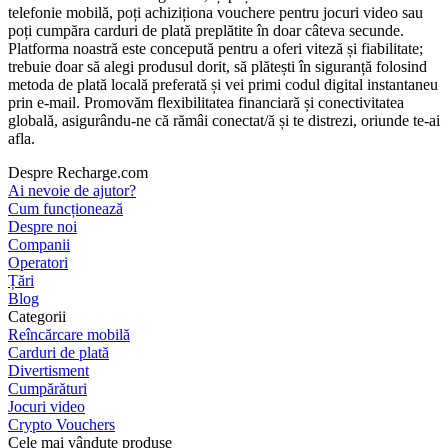
telefonie mobilă, poți achiziționa vouchere pentru jocuri video sau
poți cumpăra carduri de plată preplătite în doar câteva secunde.
Platforma noastră este concepută pentru a oferi viteză și fiabilitate;
trebuie doar să alegi produsul dorit, să plătești în siguranță folosind
metoda de plată locală preferată și vei primi codul digital instantaneu
prin e-mail. Promovăm flexibilitatea financiară și conectivitatea
globală, asigurându-ne că rămâi conectat/ă și te distrezi, oriunde te-ai
afla.
Despre Recharge.com
Ai nevoie de ajutor?
Cum funcționează
Despre noi
Companii
Operatori
Țări
Blog
Categorii
Reîncărcare mobilă
Carduri de plată
Divertisment
Cumpărături
Jocuri video
Crypto Vouchers
Cele mai vândute produse