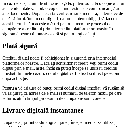
În caz de suspiciuni de utilizare ilegală, putem solicita o copie a unui
act de identitate valabil, o copie a unui extras de cont bancar și/sau
alte documente. După această verificare suplimentară, putem decide
dacă să furnizăm un cod digital, dar nu suntem obligați să facem
acest lucru. Luăm aceste măsuri pentru a menține procesul de
cumpărare a creditului prin intermediul platformelor noastre în
siguranță pentru dumneavoastră și pentru toți ceilalți.
Plată sigură
Creditul digital poate fi achiziționat în siguranță prin intermediul
platformelor noastre. Dacă ați achiziționat credit, veți primi codul
digital prin e-mail, astfel încât să puteți începe să utilizați creditul
imediat. În unele cazuri, codul digital va fi afișat și direct pe ecran
după achiziție.
Pentru a vă asigura că puteți primi codul digital imediat, vă rugăm să
vă asigurați că adresa de e-mail și numărul de telefon mobil pe care
le furnizați în timpul procesului de cumpărare sunt corecte.
Livrare digitală instantanee
După ce ați primit codul digital, puteți începe imediat să utilizați