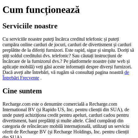
Cum funcționează
Serviciile noastre
Cu serviciile noastre puteți încărca creditul telefonic și puteți
cumpăra online carduri de jocuri, carduri de divertisment și carduri
preplătite de la diferiți furnizori. Este rapid, sigur și simplu. Doriți să
știți soldul creditului dvs. telefonic? Sau căutați instrucțiuni de
încărcare de la furnizorul dvs.? Pe platformele noastre (site web și
aplicație mobilă) veți găsi aceste informații despre diverși furnizori.
Dacă aveți alte întrebări, vă rugăm să consultați pagina noastră
de
Întrebări Frecvente
.
Cine suntem
Recharge.com este o denumire comercială a Recharge.com
International BV (și Rapido US, Inc. pentru clienții din SUA), de
unde puteți achiziționa credit pentru apeluri, carduri cadou pentru
divertisment, bani preplătiți și multe altele. Când cumpărați din
categoria de reîncărcare mobilă internațională, utilizați un serviciu
oferit de Recharge BV (și Recharge Holdings, Inc. pentru clienții
din SUA).