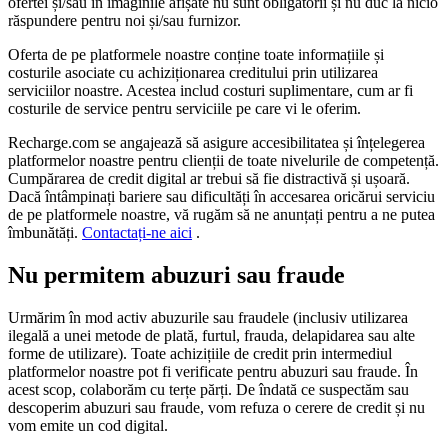
ofertei și/sau în imaginile afișate nu sunt obligatorii și nu duc la nicio
răspundere pentru noi și/sau furnizor.
Oferta de pe platformele noastre conține toate informațiile și
costurile asociate cu achiziționarea creditului prin utilizarea
serviciilor noastre. Acestea includ costuri suplimentare, cum ar fi
costurile de service pentru serviciile pe care vi le oferim.
Recharge.com se angajează să asigure accesibilitatea și înțelegerea
platformelor noastre pentru clienții de toate nivelurile de competență.
Cumpărarea de credit digital ar trebui să fie distractivă și ușoară.
Dacă întâmpinați bariere sau dificultăți în accesarea oricărui serviciu
de pe platformele noastre, vă rugăm să ne anunțați pentru a ne putea
îmbunătăți.
Contactați-ne aici
.
Nu permitem abuzuri sau fraude
Urmărim în mod activ abuzurile sau fraudele (inclusiv utilizarea
ilegală a unei metode de plată, furtul, frauda, ​​delapidarea sau alte
forme de utilizare). Toate achizițiile de credit prin intermediul
platformelor noastre pot fi verificate pentru abuzuri sau fraude. În
acest scop, colaborăm cu terțe părți. De îndată ce suspectăm sau
descoperim abuzuri sau fraude, vom refuza o cerere de credit și nu
vom emite un cod digital.