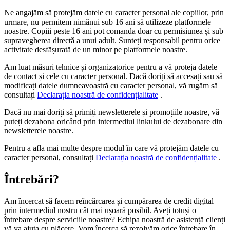
Ne angajăm să protejăm datele cu caracter personal ale copiilor, prin
urmare, nu permitem nimănui sub 16 ani să utilizeze platformele
noastre. Copiii peste 16 ani pot comanda doar cu permisiunea și sub
supravegherea directă a unui adult. Sunteți responsabil pentru orice
activitate desfășurată de un minor pe platformele noastre.
Am luat măsuri tehnice și organizatorice pentru a vă proteja datele
de contact și cele cu caracter personal. Dacă doriți să accesați sau să
modificați datele dumneavoastră cu caracter personal, vă rugăm să
consultați
Declarația noastră de confidențialitate
.
Dacă nu mai doriți să primiți newsletterele și promoțiile noastre, vă
puteți dezabona oricând prin intermediul linkului de dezabonare din
newsletterele noastre.
Pentru a afla mai multe despre modul în care vă protejăm datele cu
caracter personal, consultați
Declarația noastră de confidențialitate
.
Întrebări?
Am încercat să facem reîncărcarea și cumpărarea de credit digital
prin intermediul nostru cât mai ușoară posibil. Aveți totuși o
întrebare despre serviciile noastre? Echipa noastră de asistență clienți
vă va ajuta cu plăcere. Vom încerca să rezolvăm orice întrebare în