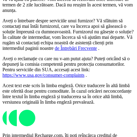
termen de 2 zile lucrătoare. Dacă nu reușim în acest termen, vă vom
anunța.
Aveți o întrebare despre serviciile unui furnizor? Vă sfătuim să
contactați mai întâi furnizorul, care va încerca apoi să găsească o
soluție împreună cu dumneavoastră. Furnizorul nu găsește o soluție?
În calitate de intermediar, vom încerca să vă ajutăm mai departe. Vă
rugăm să contactați echipa noastră de asistență clienți prin
intermediul paginii noastre
de Întrebări Frecvente
.
Aveți o reclamație cu care nu v-am putut ajuta? Puteți oricând să o
depuneți la comisia competentă pentru protecția consumatorilor.
Pentru serviciile din SUA, accesați acest link:
https://www.usa.gov/consumer-complaints
.
Acest text este scris în limba engleză. Orice traducere în altă limbă
este oferită doar pentru comoditate. În cazul oricărei neconcordanțe
între textul în limba engleză și traducerea sa în orice altă limbă,
versiunea originală în limba engleză prevalează.
Prin intermediul Recharge.com, îți poți reîncărca creditul de