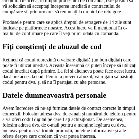
creditul. De aceea, în timpul procesului de comandă, este posibil să
vă solicităm să acceptați începerea imediată a contractului de
cumpărare și, prin urmare, să renunțați la dreptul de retragere.
Produsele pentru care se aplică dreptul de retragere de 14 zile sunt
indicate pe platformele noastre. Acest lucru va fi menționat în e-
mailul de confirmare pe care îl veți primi odată cu comanda.
Fiți conștienți de abuzul de cod
Rețineți că codul reprezintă o valoare digitală (un bun digital) care
poate fi utilizat imediat. Aceasta înseamnă că puteți începe să utilizați
codul imediat după primire. La fel și altcineva poate face acest lucru,
dacă are acces la cod. Pentru a preveni abuzul, vă rugăm să păstrați
codul pentru dvs. și să nu îl partajați cu alte persoane.
Datele dumneavoastră personale
Avem încredere că ne-ați furnizat datele de contact corecte în timpul
comenzii. Folosim adresa dvs. de e-mail și numărul de telefon pentru
a vă oferi codul digital pe care l-ați achiziționat. De asemenea,
folosim adresa dvs. de e-mail pentru a menține legătura cu dvs.,
inclusiv pentru a vă trimite promoții, buletine informative și alte
oferte despre care credem că v-ar putea interesa.