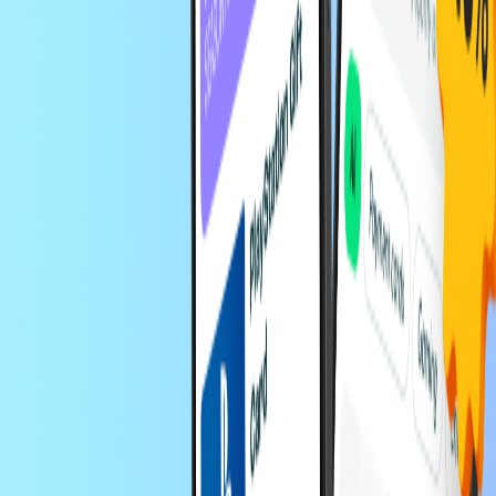
controlul bugetului