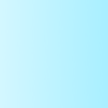
CASHlib
MiFinity