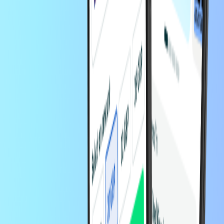
a prima comandă în aplicație
enți de pe Trustpilot