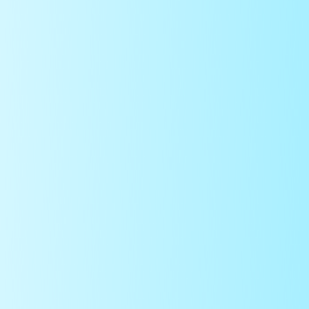
CashtoCode
Economisește mai mult în aplicație
Beneficiază de o reducere de 10% l
O platformă de încredere pentru mii de cli
Trustpilot Review
de
cliente
acum 3 luni