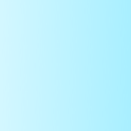
Plăți sigure și securizate
Livrare digitală instantanee
Cel mai mare magazin online pentru carduri de plată
Categorii