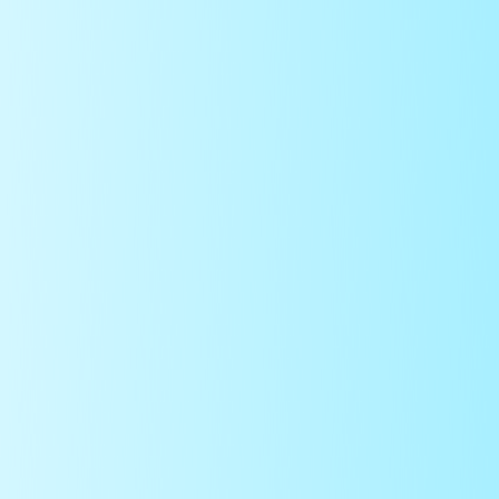
creditului de care ai nevoie pentru cardul tău și introdu adresa de e-ma
Cum pot depune bani pe un card de plată?
Pentru a depune bani pe cardul tău de plată, cumpără un card de reîncăr
de valorificare pentru cardul de reîncărcare. Astfel, vei ști întotdeauna
Care card de plată este cel mai bun?
Ce card de plată ar trebui să utilizezi? Depinde de modul în care dorești 
card de credit.
Prin intermediul Recharge.com, îți poți reîncărca creditul de telefonie
este concepută pentru a oferi viteză și fiabilitate; trebuie doar să aleg