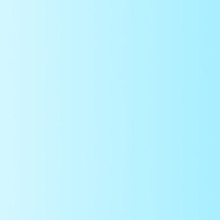
Țara de utilizare