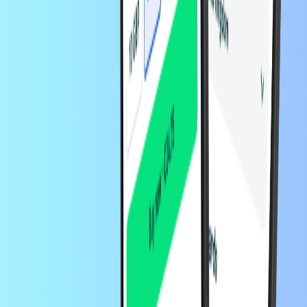
ele unui card de credit fără bătăi de cap. Există o multitudine de motive p
de asemenea, o modalitate excelentă de a-ți ține bugetul sub control. Ofe
ine?
d, sigur și simplu. Descoperă gama noastră vastă de carduri de plată și 