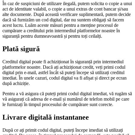
În caz de suspiciuni de utilizare ilegală, putem solicita o copie a unui
act de identitate valabil, o copie a unui extras de cont bancar și/sau
alte documente. După această verificare suplimentară, putem decide
dacă să furnizăm un cod digital, dar nu suntem obligați să facem
acest lucru. Luăm aceste măsuri pentru a menține procesul de
cumpărare a creditului prin intermediul platformelor noastre în
siguranță pentru dumneavoastră și pentru toți ceilalți.
Plată sigură
Creditul digital poate fi achiziționat în siguranță prin intermediul
platformelor noastre. Dacă ați achiziționat credit, veți primi codul
digital prin e-mail, astfel încât să puteți începe să utilizați creditul
imediat. În unele cazuri, codul digital va fi afișat și direct pe ecran
după achiziție.
Pentru a vă asigura că puteți primi codul digital imediat, vă rugăm să
vă asigurați că adresa de e-mail și numărul de telefon mobil pe care
le furnizați în timpul procesului de cumpărare sunt corecte.
Livrare digitală instantanee
După ce ați primit codul digital, puteți începe imediat să utilizați