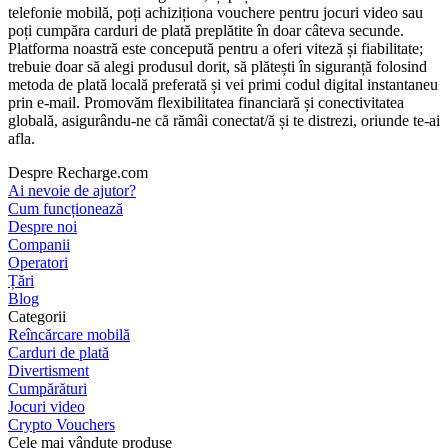
telefonie mobilă, poți achiziționa vouchere pentru jocuri video sau
poți cumpăra carduri de plată preplătite în doar câteva secunde.
Platforma noastră este concepută pentru a oferi viteză și fiabilitate;
trebuie doar să alegi produsul dorit, să plătești în siguranță folosind
metoda de plată locală preferată și vei primi codul digital instantaneu
prin e-mail. Promovăm flexibilitatea financiară și conectivitatea
globală, asigurându-ne că rămâi conectat/ă și te distrezi, oriunde te-ai
afla.
Despre Recharge.com
Ai nevoie de ajutor?
Cum funcționează
Despre noi
Companii
Operatori
Țări
Blog
Categorii
Reîncărcare mobilă
Carduri de plată
Divertisment
Cumpărături
Jocuri video
Crypto Vouchers
Cele mai vândute produse