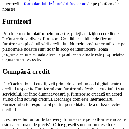
intermediul
formularului de Întrebări frecvente
de pe platformele
noastre.
Furnizori
Prin intermediul platformelor noastre, puteți achiziționa credit de
încărcare de la diverși furnizori. Condițiile stabilite de fiecare
furnizor se aplică utilizării creditului. Numele produselor utilizate pe
platformele noastre sunt doar în scop de identificare. Toată
proprietatea intelectuală aferentă produselor afișate este proprietatea
deținătorilor respectivi.
Cumpără credit
Dacă achiziționați credit, veți primi de la noi un cod digital pentru
creditul respectiv. Furnizorul este furnizorul efectiv al creditului sau
serviciului, iar între dumneavoastră și furnizor se creează un acord
atunci când activați creditul. Recharge.com este intermediarul.
Furnizorul este responsabil pentru posibilitatea de a utiliza efectiv
creditul.
Descrierea bunurilor de la diverși furnizori de pe platformele noastre
este cât se poate de precisă. Orice greșeli sau erori în descrierea