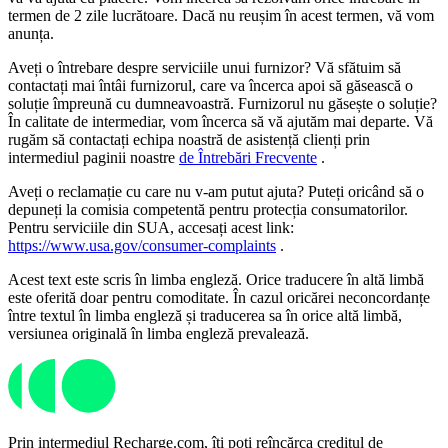
termen de 2 zile lucrătoare. Dacă nu reușim în acest termen, vă vom
anunța.
Aveți o întrebare despre serviciile unui furnizor? Vă sfătuim să
contactați mai întâi furnizorul, care va încerca apoi să găsească o
soluție împreună cu dumneavoastră. Furnizorul nu găsește o soluție?
În calitate de intermediar, vom încerca să vă ajutăm mai departe. Vă
rugăm să contactați echipa noastră de asistență clienți prin
intermediul paginii noastre
de Întrebări Frecvente
.
Aveți o reclamație cu care nu v-am putut ajuta? Puteți oricând să o
depuneți la comisia competentă pentru protecția consumatorilor.
Pentru serviciile din SUA, accesați acest link:
https://www.usa.gov/consumer-complaints
.
Acest text este scris în limba engleză. Orice traducere în altă limbă
este oferită doar pentru comoditate. În cazul oricărei neconcordanțe
între textul în limba engleză și traducerea sa în orice altă limbă,
versiunea originală în limba engleză prevalează.
Prin intermediul Recharge.com, îți poți reîncărca creditul de