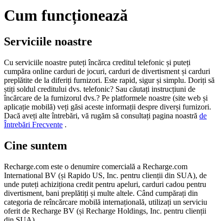
Cum funcționează
Serviciile noastre
Cu serviciile noastre puteți încărca creditul telefonic și puteți
cumpăra online carduri de jocuri, carduri de divertisment și carduri
preplătite de la diferiți furnizori. Este rapid, sigur și simplu. Doriți să
știți soldul creditului dvs. telefonic? Sau căutați instrucțiuni de
încărcare de la furnizorul dvs.? Pe platformele noastre (site web și
aplicație mobilă) veți găsi aceste informații despre diverși furnizori.
Dacă aveți alte întrebări, vă rugăm să consultați pagina noastră
de
Întrebări Frecvente
.
Cine suntem
Recharge.com este o denumire comercială a Recharge.com
International BV (și Rapido US, Inc. pentru clienții din SUA), de
unde puteți achiziționa credit pentru apeluri, carduri cadou pentru
divertisment, bani preplătiți și multe altele. Când cumpărați din
categoria de reîncărcare mobilă internațională, utilizați un serviciu
oferit de Recharge BV (și Recharge Holdings, Inc. pentru clienții
din SUA).