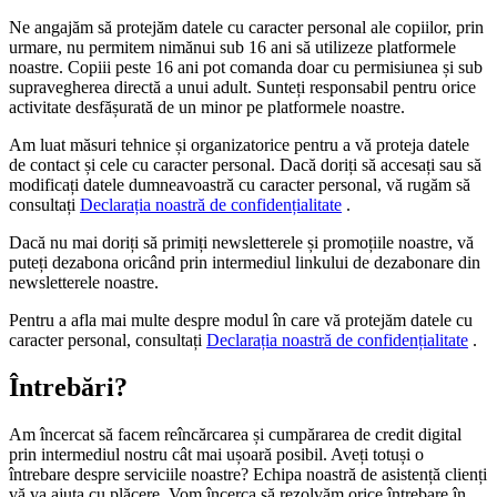
Ne angajăm să protejăm datele cu caracter personal ale copiilor, prin
urmare, nu permitem nimănui sub 16 ani să utilizeze platformele
noastre. Copiii peste 16 ani pot comanda doar cu permisiunea și sub
supravegherea directă a unui adult. Sunteți responsabil pentru orice
activitate desfășurată de un minor pe platformele noastre.
Am luat măsuri tehnice și organizatorice pentru a vă proteja datele
de contact și cele cu caracter personal. Dacă doriți să accesați sau să
modificați datele dumneavoastră cu caracter personal, vă rugăm să
consultați
Declarația noastră de confidențialitate
.
Dacă nu mai doriți să primiți newsletterele și promoțiile noastre, vă
puteți dezabona oricând prin intermediul linkului de dezabonare din
newsletterele noastre.
Pentru a afla mai multe despre modul în care vă protejăm datele cu
caracter personal, consultați
Declarația noastră de confidențialitate
.
Întrebări?
Am încercat să facem reîncărcarea și cumpărarea de credit digital
prin intermediul nostru cât mai ușoară posibil. Aveți totuși o
întrebare despre serviciile noastre? Echipa noastră de asistență clienți
vă va ajuta cu plăcere. Vom încerca să rezolvăm orice întrebare în