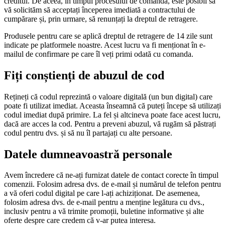
creditul. De aceea, în timpul procesului de comandă, este posibil să
vă solicităm să acceptați începerea imediată a contractului de
cumpărare și, prin urmare, să renunțați la dreptul de retragere.
Produsele pentru care se aplică dreptul de retragere de 14 zile sunt
indicate pe platformele noastre. Acest lucru va fi menționat în e-
mailul de confirmare pe care îl veți primi odată cu comanda.
Fiți conștienți de abuzul de cod
Rețineți că codul reprezintă o valoare digitală (un bun digital) care
poate fi utilizat imediat. Aceasta înseamnă că puteți începe să utilizați
codul imediat după primire. La fel și altcineva poate face acest lucru,
dacă are acces la cod. Pentru a preveni abuzul, vă rugăm să păstrați
codul pentru dvs. și să nu îl partajați cu alte persoane.
Datele dumneavoastră personale
Avem încredere că ne-ați furnizat datele de contact corecte în timpul
comenzii. Folosim adresa dvs. de e-mail și numărul de telefon pentru
a vă oferi codul digital pe care l-ați achiziționat. De asemenea,
folosim adresa dvs. de e-mail pentru a menține legătura cu dvs.,
inclusiv pentru a vă trimite promoții, buletine informative și alte
oferte despre care credem că v-ar putea interesa.