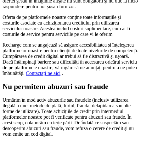
ofertei și/sau în imaginile afișate nu sunt obligatorii și nu duc la nicio
răspundere pentru noi și/sau furnizor.
Oferta de pe platformele noastre conține toate informațiile și
costurile asociate cu achiziționarea creditului prin utilizarea
serviciilor noastre. Acestea includ costuri suplimentare, cum ar fi
costurile de service pentru serviciile pe care vi le oferim.
Recharge.com se angajează să asigure accesibilitatea și înțelegerea
platformelor noastre pentru clienții de toate nivelurile de competență.
Cumpărarea de credit digital ar trebui să fie distractivă și ușoară.
Dacă întâmpinați bariere sau dificultăți în accesarea oricărui serviciu
de pe platformele noastre, vă rugăm să ne anunțați pentru a ne putea
îmbunătăți.
Contactați-ne aici
.
Nu permitem abuzuri sau fraude
Urmărim în mod activ abuzurile sau fraudele (inclusiv utilizarea
ilegală a unei metode de plată, furtul, frauda, ​​delapidarea sau alte
forme de utilizare). Toate achizițiile de credit prin intermediul
platformelor noastre pot fi verificate pentru abuzuri sau fraude. În
acest scop, colaborăm cu terțe părți. De îndată ce suspectăm sau
descoperim abuzuri sau fraude, vom refuza o cerere de credit și nu
vom emite un cod digital.