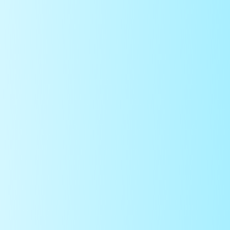
creditului de care ai nevoie pentru cardul tău și introdu adresa de e-ma
Cum pot depune bani pe un card de plată?
Pentru a depune bani pe cardul tău de plată, cumpără un card de reîncăr
de valorificare pentru cardul de reîncărcare. Astfel, vei ști întotdeauna
Care card de plată este cel mai bun?
Ce card de plată ar trebui să utilizezi? Depinde de modul în care dorești 
card de credit.
Prin intermediul Recharge.com, îți poți reîncărca creditul de telefonie
este concepută pentru a oferi viteză și fiabilitate; trebuie doar să aleg