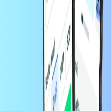
a prima comandă în aplicație
enți de pe Trustpilot