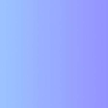
eîncărcare în doar câteva secunde.
 produs a fiecărui card de plată din oferta noastră conține instrucțiuni
i web, în timp ce altele pot fi utilizate cu titlu general, asemenea unui
carduri de plată preplătite în doar câteva secunde. Platforma noastră
preferată și vei primi codul digital instantaneu prin e-mail. Promovăm