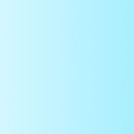
BJ
XOF
RO
Ajutor
Carduri de plată
Minunat drept cadou, extraordinar pentru 