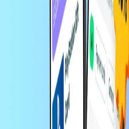
controlul bugetului