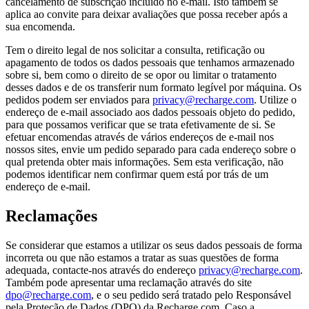
cancelamento de subscrição incluído no e-mail. Isto também se
aplica ao convite para deixar avaliações que possa receber após a
sua encomenda.
Tem o direito legal de nos solicitar a consulta, retificação ou
apagamento de todos os dados pessoais que tenhamos armazenado
sobre si, bem como o direito de se opor ou limitar o tratamento
desses dados e de os transferir num formato legível por máquina. Os
pedidos podem ser enviados para
privacy@recharge.com
. Utilize o
endereço de e-mail associado aos dados pessoais objeto do pedido,
para que possamos verificar que se trata efetivamente de si. Se
efetuar encomendas através de vários endereços de e-mail nos
nossos sites, envie um pedido separado para cada endereço sobre o
qual pretenda obter mais informações. Sem esta verificação, não
podemos identificar nem confirmar quem está por trás de um
endereço de e-mail.
Reclamações
Se considerar que estamos a utilizar os seus dados pessoais de forma
incorreta ou que não estamos a tratar as suas questões de forma
adequada, contacte-nos através do endereço
privacy@recharge.com
.
Também pode apresentar uma reclamação através do site
dpo@recharge.com
, e o seu pedido será tratado pelo Responsável
pela Proteção de Dados (DPO) da Recharge.com. Caso a