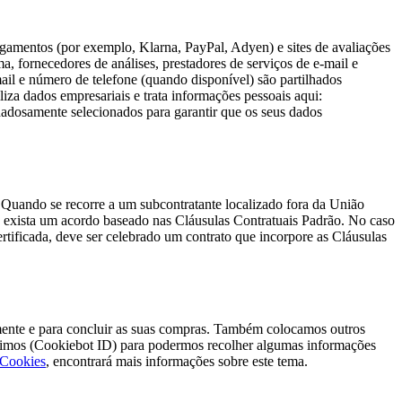
pagamentos (por exemplo, Klarna, PayPal, Adyen) e sites de avaliações
a, fornecedores de análises, prestadores de serviços de e-mail e
mail e número de telefone (quando disponível) são partilhados
iza dados empresariais e trata informações pessoais aqui:
dadosamente selecionados para garantir que os seus dados
Quando se recorre a um subcontratante localizado fora da União
o exista um acordo baseado nas Cláusulas Contratuais Padrão. No caso
rtificada, deve ser celebrado um contrato que incorpore as Cláusulas
tamente e para concluir as suas compras. Também colocamos outros
ónimos (Cookiebot ID) para podermos recolher algumas informações
 Cookies
, encontrará mais informações sobre este tema.