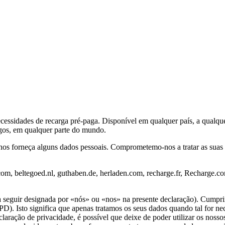
ecessidades de recarga pré-paga. Disponível em qualquer país, a qualq
agos, em qualquer parte do mundo.
 nos forneça alguns dados pessoais. Comprometemo-nos a tratar as sua
.com, beltegoed.nl, guthaben.de, herladen.com, recharge.fr, Recharge.c
(a seguir designada por «nós» ou «nos» na presente declaração). Cumpri
sto significa que apenas tratamos os seus dados quando tal for necess
aração de privacidade, é possível que deixe de poder utilizar os nossos 