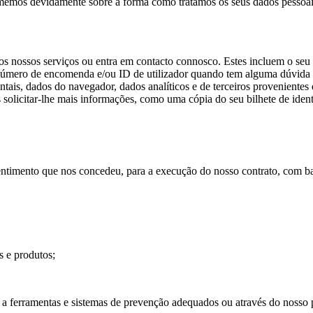
memos devidamente sobre a forma como tratamos os seus dados pessoais.
os nossos serviços ou entra em contacto connosco. Estes incluem o se
eu número de encomenda e/ou ID de utilizador quando tem alguma dúvida
amentais, dados do navegador, dados analíticos e de terceiros provenie
 solicitar-lhe mais informações, como uma cópia do seu bilhete de iden
timento que nos concedeu, para a execução do nosso contrato, com bas
s e produtos;
do a ferramentas e sistemas de prevenção adequados ou através do nos