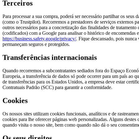
Terceiros
Para processar a sua compra, poderá ser necessário partilhar os seus
(como o Trustpilot). Recorremos a prestadores de serviços externos pa
outros necessários para a concretização das finalidades de tratamento
(codificados) com a Google para analisar o histórico de encomendas e
https://business.safety.google/privacy/
. Fique descansado, pois nunca 
permaneçam seguros e protegidos.
Transferências internacionais
Quando recorremos a subcontratantes sediados fora do Espaço Económ
Europeia, a transferência de dados só pode ocorrer para um país ao 
de transferências para os Estados Unidos, a empresa deve estar certif
Contratuais Padrão (SCC) para garantir a conformidade.
Cookies
Os nossos sites utilizam cookies funcionais, analíticos e de rastrea
cookies para lhe oferecer páginas web personalizadas. Alguns deste
quando visita o nosso site, bem como quando não dá o seu consentim
Os seus direitos