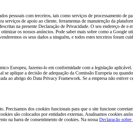
 dados pessoais com terceiros, tais como serviços de processamento de 
ra serviços de apoio ao cliente, ferramentas de manutenção da plataform
 descritas na presente Declaração de Privacidade. O seu endereço de e-
 otimizar os nossos anúncios. Pode saber mais sobre como a Google util
venderemos os seus dados a ninguém, e todos estes terceiros foram cui
ico Europeu, fazemo-lo em conformidade com a legislação aplicável. 
qual se aplique a decisão de adequação da Comissão Europeia ou quand
icada ao abrigo do Data Privacy Framework. Se a empresa não estiver ce
mento. Precisamos dos cookies funcionais para que o site funcione corre
s cookies são colocados por entidades externas. Analisamos cookies an
ento na barra de consentimento de cookies. Na nossa
Declaração sobre