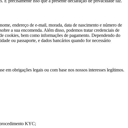
 É precisamente isso que a presente declaração de privacidade faz.
u nome, endereço de e-mail, morada, data de nascimento e número de
 sobre a sua encomenda. Além disso, podemos tratar credenciais de
ntes de cookies, bem como informações de pagamento. Dependendo do
tidade ou passaporte, e dados bancários quando for necessário
e em obrigações legais ou com base nos nossos interesses legítimos.
so procedimento KYC;