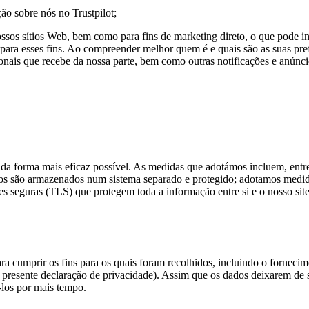
ão sobre nós no Trustpilot;
sos sítios Web, bem como para fins de marketing direto, o que pode incl
 para esses fins. Ao compreender melhor quem é e quais são as suas pr
ionais que recebe da nossa parte, bem como outras notificações e anúnci
a forma mais eficaz possível. As medidas que adotámos incluem, entre
dos são armazenados num sistema separado e protegido; adotamos medidas
s seguras (TLS) que protegem toda a informação entre si e o nosso site
 cumprir os fins para os quais foram recolhidos, incluindo o fornecim
 presente declaração de privacidade). Assim que os dados deixarem de s
los por mais tempo.