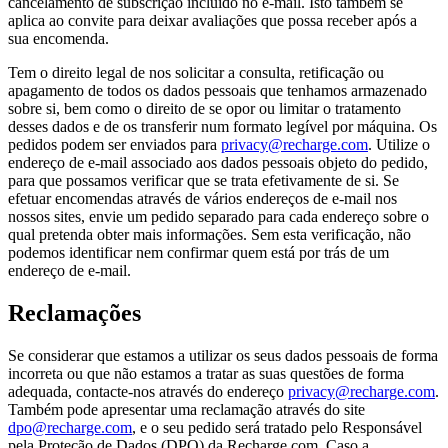
cancelamento de subscrição incluído no e-mail. Isto também se
aplica ao convite para deixar avaliações que possa receber após a
sua encomenda.
Tem o direito legal de nos solicitar a consulta, retificação ou
apagamento de todos os dados pessoais que tenhamos armazenado
sobre si, bem como o direito de se opor ou limitar o tratamento
desses dados e de os transferir num formato legível por máquina. Os
pedidos podem ser enviados para
privacy@recharge.com
. Utilize o
endereço de e-mail associado aos dados pessoais objeto do pedido,
para que possamos verificar que se trata efetivamente de si. Se
efetuar encomendas através de vários endereços de e-mail nos
nossos sites, envie um pedido separado para cada endereço sobre o
qual pretenda obter mais informações. Sem esta verificação, não
podemos identificar nem confirmar quem está por trás de um
endereço de e-mail.
Reclamações
Se considerar que estamos a utilizar os seus dados pessoais de forma
incorreta ou que não estamos a tratar as suas questões de forma
adequada, contacte-nos através do endereço
privacy@recharge.com
.
Também pode apresentar uma reclamação através do site
dpo@recharge.com
, e o seu pedido será tratado pelo Responsável
pela Proteção de Dados (DPO) da Recharge.com. Caso a