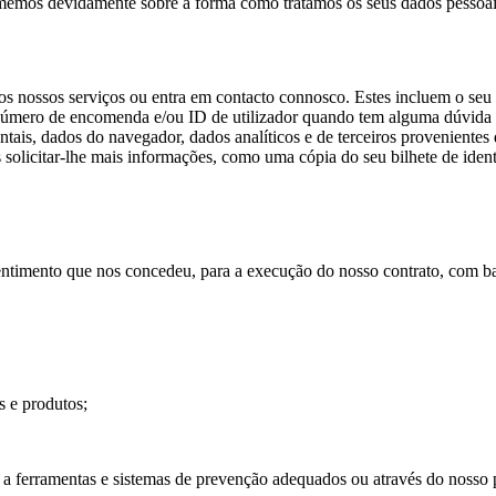
memos devidamente sobre a forma como tratamos os seus dados pessoais.
os nossos serviços ou entra em contacto connosco. Estes incluem o se
eu número de encomenda e/ou ID de utilizador quando tem alguma dúvida
amentais, dados do navegador, dados analíticos e de terceiros provenie
 solicitar-lhe mais informações, como uma cópia do seu bilhete de iden
timento que nos concedeu, para a execução do nosso contrato, com bas
s e produtos;
do a ferramentas e sistemas de prevenção adequados ou através do nos