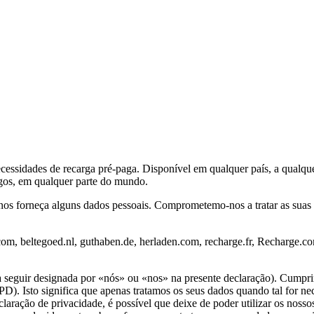
ecessidades de recarga pré-paga. Disponível em qualquer país, a qualq
agos, em qualquer parte do mundo.
 nos forneça alguns dados pessoais. Comprometemo-nos a tratar as sua
.com, beltegoed.nl, guthaben.de, herladen.com, recharge.fr, Recharge.c
(a seguir designada por «nós» ou «nos» na presente declaração). Cumpri
sto significa que apenas tratamos os seus dados quando tal for necess
aração de privacidade, é possível que deixe de poder utilizar os nossos 