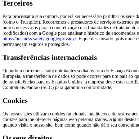
Terceiros
Para processar a sua compra, poderá ser necessário partilhar os seus
(como o Trustpilot). Recorremos a prestadores de serviços externos pa
outros necessários para a concretização das finalidades de tratamento
(codificados) com a Google para analisar o histórico de encomendas e
https://business.safety.google/privacy/
. Fique descansado, pois nunca 
permaneçam seguros e protegidos.
Transferências internacionais
Quando recorremos a subcontratantes sediados fora do Espaço Económ
Europeia, a transferência de dados só pode ocorrer para um país ao 
de transferências para os Estados Unidos, a empresa deve estar certif
Contratuais Padrão (SCC) para garantir a conformidade.
Cookies
Os nossos sites utilizam cookies funcionais, analíticos e de rastrea
cookies para lhe oferecer páginas web personalizadas. Alguns deste
quando visita o nosso site, bem como quando não dá o seu consentim
Os seus direitos