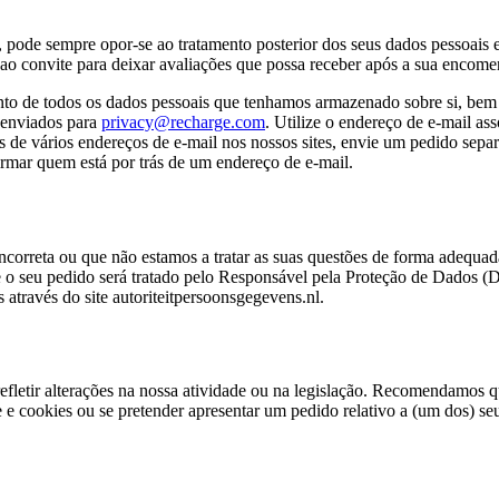
 pode sempre opor-se ao tratamento posterior dos seus dados pessoais e 
 ao convite para deixar avaliações que possa receber após a sua encome
mento de todos os dados pessoais que tenhamos armazenado sobre si, bem 
 enviados para
privacy@recharge.com
. Utilize o endereço de e-mail a
vés de vários endereços de e-mail nos nossos sites, envie um pedido sep
rmar quem está por trás de um endereço de e-mail.
incorreta ou que não estamos a tratar as suas questões de forma adequa
e o seu pedido será tratado pelo Responsável pela Proteção de Dados 
través do site autoriteitpersoonsgegevens.nl.
efletir alterações na nossa atividade ou na legislação. Recomendamos qu
 e cookies ou se pretender apresentar um pedido relativo a (um dos) seu