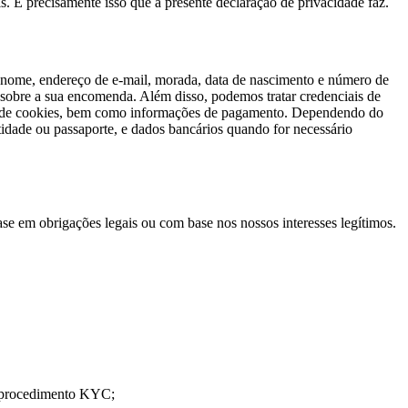
 É precisamente isso que a presente declaração de privacidade faz.
u nome, endereço de e-mail, morada, data de nascimento e número de
 sobre a sua encomenda. Além disso, podemos tratar credenciais de
ntes de cookies, bem como informações de pagamento. Dependendo do
tidade ou passaporte, e dados bancários quando for necessário
e em obrigações legais ou com base nos nossos interesses legítimos.
so procedimento KYC;