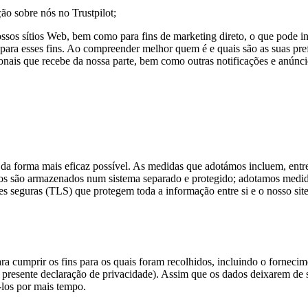
ão sobre nós no Trustpilot;
sos sítios Web, bem como para fins de marketing direto, o que pode incl
 para esses fins. Ao compreender melhor quem é e quais são as suas pr
ionais que recebe da nossa parte, bem como outras notificações e anúnci
a forma mais eficaz possível. As medidas que adotámos incluem, entre
dos são armazenados num sistema separado e protegido; adotamos medidas
s seguras (TLS) que protegem toda a informação entre si e o nosso site
 cumprir os fins para os quais foram recolhidos, incluindo o fornecim
 presente declaração de privacidade). Assim que os dados deixarem de s
los por mais tempo.