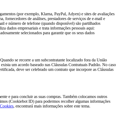
pagamentos (por exemplo, Klarna, PayPal, Adyen) e sites de avaliações
a, fornecedores de análises, prestadores de serviços de e-mail e
mail e número de telefone (quando disponível) são partilhados
iza dados empresariais e trata informações pessoais aqui:
dadosamente selecionados para garantir que os seus dados
Quando se recorre a um subcontratante localizado fora da União
o exista um acordo baseado nas Cláusulas Contratuais Padrão. No caso
rtificada, deve ser celebrado um contrato que incorpore as Cláusulas
tamente e para concluir as suas compras. Também colocamos outros
ónimos (Cookiebot ID) para podermos recolher algumas informações
 Cookies
, encontrará mais informações sobre este tema.