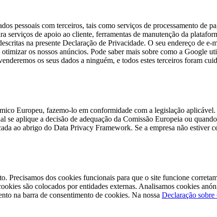
 dados pessoais com terceiros, tais como serviços de processamento de 
ra serviços de apoio ao cliente, ferramentas de manutenção da plataform
 descritas na presente Declaração de Privacidade. O seu endereço de e-
 otimizar os nossos anúncios. Pode saber mais sobre como a Google util
venderemos os seus dados a ninguém, e todos estes terceiros foram cui
ico Europeu, fazemo-lo em conformidade com a legislação aplicável. 
qual se aplique a decisão de adequação da Comissão Europeia ou quand
icada ao abrigo do Data Privacy Framework. Se a empresa não estiver ce
mento. Precisamos dos cookies funcionais para que o site funcione corre
s cookies são colocados por entidades externas. Analisamos cookies an
ento na barra de consentimento de cookies. Na nossa
Declaração sobre