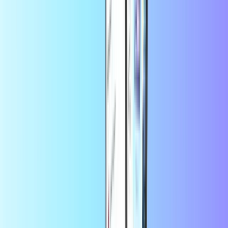
Cerca de Razer Gold
Razer Gold é o crédito virtual unificado para jogadores de todo o
mundo. Utilize Razer Gold para comprar jogos e conteúdos dentro
do jogo para obter mais bang para o seu buck-incluindo ser
recompensado com Razer Silver e ofertas exclusivas de jogos. Pode
fazer uma compra utilizando Razer Gold em mais de 3.000 jogos e
conteúdos de entretenimento. Comece por comprar Razer Gold hoje
mesmo. Cada gasto no Razer Gold rende-lhe o Razer Silver, o único
programa de recompensas de fidelidade para os jogadores.
Ao utilizar este serviço, o utilizador aceita os
termos e condições
do Razer Gold.
Perguntas mais frequentes
Como posso resgatar o meu cartão de
oferta Razer Gold?