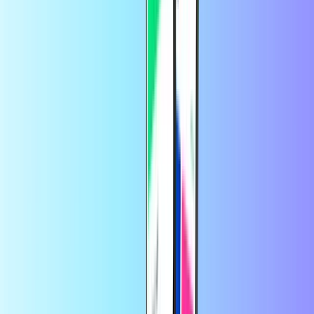
Durante quanto tempo é válido o meu
cartão de oferta Razer?
O seu código é válido durante 1 ano após a sua recepção.
Como posso entrar em contato Razor Gold
Atendimento ao Cliente?
Visite a
página de apoio Razor Gold
para todas as suas perguntas
Razor Gold.
Com a confiança de milhares de clientes
na Trustpilot