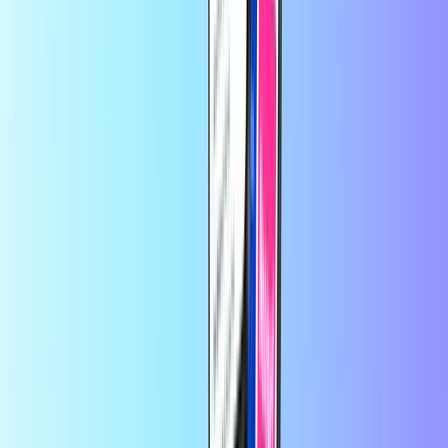
Trustpilot Review
por
vb
há 2 semanas
boa empresa ,recarga de telemovel …
boa empresa ,recarga de
telemovel quase instantânea.
por
Vandir Medeiros
há 2 semanas
Rapidez no atendimento
Rapidez no atendimento
por
Rafael Filipe Barcelos Durâo
há 3 semanas
Rapidez
Rapidez, Facil, Transparente
por
Orlando
há 3 semanas
Muito prática e eficiente.
Muito prática e eficiente.
Na Recharge.com, pode carregar o crédito de chamadas, adquirir
códigos para jogos ou comprar cartões de pagamento pré-pagos em