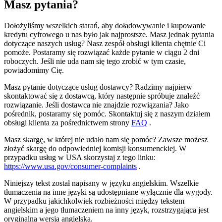
Masz pytania?
Dołożyliśmy wszelkich starań, aby doładowywanie i kupowanie
kredytu cyfrowego u nas było jak najprostsze. Masz jednak pytania
dotyczące naszych usług? Nasz zespół obsługi klienta chętnie Ci
pomoże. Postaramy się rozwiązać każde pytanie w ciągu 2 dni
roboczych. Jeśli nie uda nam się tego zrobić w tym czasie,
powiadomimy Cię.
Masz pytanie dotyczące usług dostawcy? Radzimy najpierw
skontaktować się z dostawcą, który następnie spróbuje znaleźć
rozwiązanie. Jeśli dostawca nie znajdzie rozwiązania? Jako
pośrednik, postaramy się pomóc. Skontaktuj się z naszym działem
obsługi klienta za pośrednictwem strony
FAQ
.
Masz skargę, w której nie udało nam się pomóc? Zawsze możesz
złożyć skargę do odpowiedniej komisji konsumenckiej. W
przypadku usług w USA skorzystaj z tego linku:
https://www.usa.gov/consumer-complaints
.
Niniejszy tekst został napisany w języku angielskim. Wszelkie
tłumaczenia na inne języki są udostępniane wyłącznie dla wygody.
W przypadku jakichkolwiek rozbieżności między tekstem
angielskim a jego tłumaczeniem na inny język, rozstrzygająca jest
oryginalna wersja angielska.