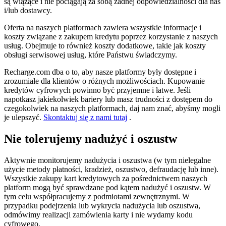
są wiążące i nie pociągają za sobą żadnej odpowiedzialności dla nas
i/lub dostawcy.
Oferta na naszych platformach zawiera wszystkie informacje i
koszty związane z zakupem kredytu poprzez korzystanie z naszych
usług. Obejmuje to również koszty dodatkowe, takie jak koszty
obsługi serwisowej usług, które Państwu świadczymy.
Recharge.com dba o to, aby nasze platformy były dostępne i
zrozumiałe dla klientów o różnych możliwościach. Kupowanie
kredytów cyfrowych powinno być przyjemne i łatwe. Jeśli
napotkasz jakiekolwiek bariery lub masz trudności z dostępem do
czegokolwiek na naszych platformach, daj nam znać, abyśmy mogli
je ulepszyć.
Skontaktuj się z nami tutaj
.
Nie tolerujemy nadużyć i oszustw
Aktywnie monitorujemy nadużycia i oszustwa (w tym nielegalne
użycie metody płatności, kradzież, oszustwo, defraudację lub inne).
Wszystkie zakupy kart kredytowych za pośrednictwem naszych
platform mogą być sprawdzane pod kątem nadużyć i oszustw. W
tym celu współpracujemy z podmiotami zewnętrznymi. W
przypadku podejrzenia lub wykrycia nadużycia lub oszustwa,
odmówimy realizacji zamówienia karty i nie wydamy kodu
cyfrowego.