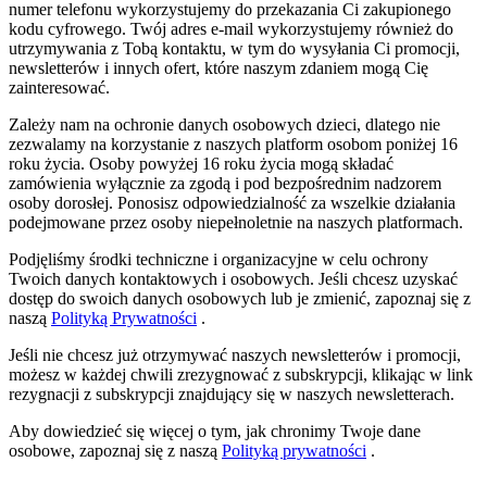
numer telefonu wykorzystujemy do przekazania Ci zakupionego
kodu cyfrowego. Twój adres e-mail wykorzystujemy również do
utrzymywania z Tobą kontaktu, w tym do wysyłania Ci promocji,
newsletterów i innych ofert, które naszym zdaniem mogą Cię
zainteresować.
Zależy nam na ochronie danych osobowych dzieci, dlatego nie
zezwalamy na korzystanie z naszych platform osobom poniżej 16
roku życia. Osoby powyżej 16 roku życia mogą składać
zamówienia wyłącznie za zgodą i pod bezpośrednim nadzorem
osoby dorosłej. Ponosisz odpowiedzialność za wszelkie działania
podejmowane przez osoby niepełnoletnie na naszych platformach.
Podjęliśmy środki techniczne i organizacyjne w celu ochrony
Twoich danych kontaktowych i osobowych. Jeśli chcesz uzyskać
dostęp do swoich danych osobowych lub je zmienić, zapoznaj się z
naszą
Polityką Prywatności
.
Jeśli nie chcesz już otrzymywać naszych newsletterów i promocji,
możesz w każdej chwili zrezygnować z subskrypcji, klikając w link
rezygnacji z subskrypcji znajdujący się w naszych newsletterach.
Aby dowiedzieć się więcej o tym, jak chronimy Twoje dane
osobowe, zapoznaj się z naszą
Polityką prywatności
.