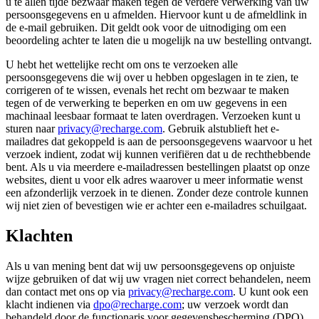
u te allen tijde bezwaar maken tegen de verdere verwerking van uw
persoonsgegevens en u afmelden. Hiervoor kunt u de afmeldlink in
de e-mail gebruiken. Dit geldt ook voor de uitnodiging om een
beoordeling achter te laten die u mogelijk na uw bestelling ontvangt.
U hebt het wettelijke recht om ons te verzoeken alle
persoonsgegevens die wij over u hebben opgeslagen in te zien, te
corrigeren of te wissen, evenals het recht om bezwaar te maken
tegen of de verwerking te beperken en om uw gegevens in een
machinaal leesbaar formaat te laten overdragen. Verzoeken kunt u
sturen naar
privacy@recharge.com
. Gebruik alstublieft het e-
mailadres dat gekoppeld is aan de persoonsgegevens waarvoor u het
verzoek indient, zodat wij kunnen verifiëren dat u de rechthebbende
bent. Als u via meerdere e-mailadressen bestellingen plaatst op onze
websites, dient u voor elk adres waarover u meer informatie wenst
een afzonderlijk verzoek in te dienen. Zonder deze controle kunnen
wij niet zien of bevestigen wie er achter een e-mailadres schuilgaat.
Klachten
Als u van mening bent dat wij uw persoonsgegevens op onjuiste
wijze gebruiken of dat wij uw vragen niet correct behandelen, neem
dan contact met ons op via
privacy@recharge.com
. U kunt ook een
klacht indienen via
dpo@recharge.com
; uw verzoek wordt dan
behandeld door de functionaris voor gegevensbescherming (DPO)