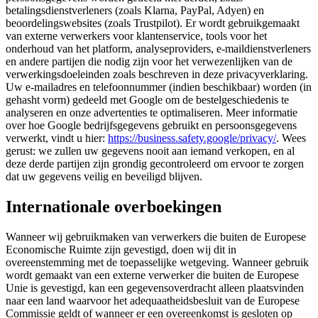
betalingsdienstverleners (zoals Klarna, PayPal, Adyen) en
beoordelingswebsites (zoals Trustpilot). Er wordt gebruikgemaakt
van externe verwerkers voor klantenservice, tools voor het
onderhoud van het platform, analyseproviders, e-maildienstverleners
en andere partijen die nodig zijn voor het verwezenlijken van de
verwerkingsdoeleinden zoals beschreven in deze privacyverklaring.
Uw e-mailadres en telefoonnummer (indien beschikbaar) worden (in
gehasht vorm) gedeeld met Google om de bestelgeschiedenis te
analyseren en onze advertenties te optimaliseren. Meer informatie
over hoe Google bedrijfsgegevens gebruikt en persoonsgegevens
verwerkt, vindt u hier:
https://business.safety.google/privacy/
. Wees
gerust: we zullen uw gegevens nooit aan iemand verkopen, en al
deze derde partijen zijn grondig gecontroleerd om ervoor te zorgen
dat uw gegevens veilig en beveiligd blijven.
Internationale overboekingen
Wanneer wij gebruikmaken van verwerkers die buiten de Europese
Economische Ruimte zijn gevestigd, doen wij dit in
overeenstemming met de toepasselijke wetgeving. Wanneer gebruik
wordt gemaakt van een externe verwerker die buiten de Europese
Unie is gevestigd, kan een gegevensoverdracht alleen plaatsvinden
naar een land waarvoor het adequaatheidsbesluit van de Europese
Commissie geldt of wanneer er een overeenkomst is gesloten op