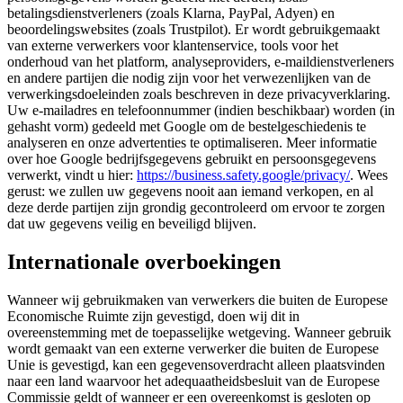
betalingsdienstverleners (zoals Klarna, PayPal, Adyen) en
beoordelingswebsites (zoals Trustpilot). Er wordt gebruikgemaakt
van externe verwerkers voor klantenservice, tools voor het
onderhoud van het platform, analyseproviders, e-maildienstverleners
en andere partijen die nodig zijn voor het verwezenlijken van de
verwerkingsdoeleinden zoals beschreven in deze privacyverklaring.
Uw e-mailadres en telefoonnummer (indien beschikbaar) worden (in
gehasht vorm) gedeeld met Google om de bestelgeschiedenis te
analyseren en onze advertenties te optimaliseren. Meer informatie
over hoe Google bedrijfsgegevens gebruikt en persoonsgegevens
verwerkt, vindt u hier:
https://business.safety.google/privacy/
. Wees
gerust: we zullen uw gegevens nooit aan iemand verkopen, en al
deze derde partijen zijn grondig gecontroleerd om ervoor te zorgen
dat uw gegevens veilig en beveiligd blijven.
Internationale overboekingen
Wanneer wij gebruikmaken van verwerkers die buiten de Europese
Economische Ruimte zijn gevestigd, doen wij dit in
overeenstemming met de toepasselijke wetgeving. Wanneer gebruik
wordt gemaakt van een externe verwerker die buiten de Europese
Unie is gevestigd, kan een gegevensoverdracht alleen plaatsvinden
naar een land waarvoor het adequaatheidsbesluit van de Europese
Commissie geldt of wanneer er een overeenkomst is gesloten op