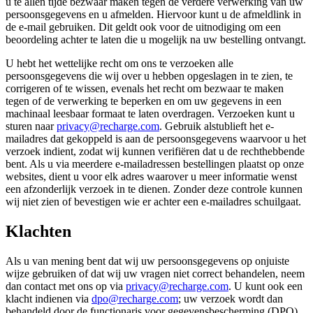
u te allen tijde bezwaar maken tegen de verdere verwerking van uw
persoonsgegevens en u afmelden. Hiervoor kunt u de afmeldlink in
de e-mail gebruiken. Dit geldt ook voor de uitnodiging om een
beoordeling achter te laten die u mogelijk na uw bestelling ontvangt.
U hebt het wettelijke recht om ons te verzoeken alle
persoonsgegevens die wij over u hebben opgeslagen in te zien, te
corrigeren of te wissen, evenals het recht om bezwaar te maken
tegen of de verwerking te beperken en om uw gegevens in een
machinaal leesbaar formaat te laten overdragen. Verzoeken kunt u
sturen naar
privacy@recharge.com
. Gebruik alstublieft het e-
mailadres dat gekoppeld is aan de persoonsgegevens waarvoor u het
verzoek indient, zodat wij kunnen verifiëren dat u de rechthebbende
bent. Als u via meerdere e-mailadressen bestellingen plaatst op onze
websites, dient u voor elk adres waarover u meer informatie wenst
een afzonderlijk verzoek in te dienen. Zonder deze controle kunnen
wij niet zien of bevestigen wie er achter een e-mailadres schuilgaat.
Klachten
Als u van mening bent dat wij uw persoonsgegevens op onjuiste
wijze gebruiken of dat wij uw vragen niet correct behandelen, neem
dan contact met ons op via
privacy@recharge.com
. U kunt ook een
klacht indienen via
dpo@recharge.com
; uw verzoek wordt dan
behandeld door de functionaris voor gegevensbescherming (DPO)