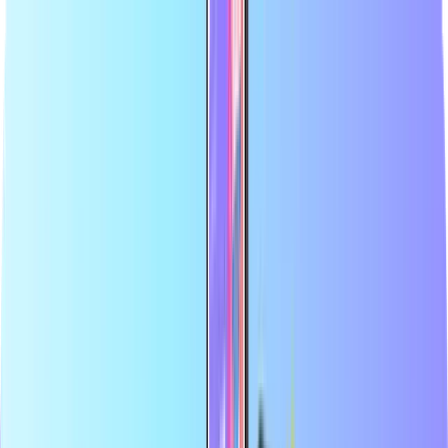
Største nettbutikk for betalingskort
Sertifisert forhandler
Trygg og sikker betaling
Øyeblikkelig digital levering
Største nettbutikk for betalingskort
Sertifisert forhandler