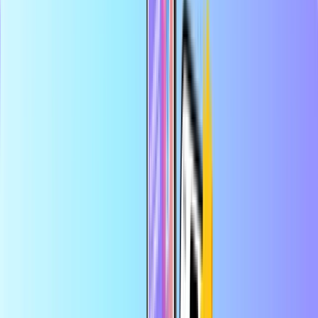
Trygg og sikker betaling
Øyeblikkelig digital levering
Største nettbutikk for betalingskort
Kategorier
JM
JMD
NB
Hjelp
Spar mer i appen
Få 10 % rabatt på den første bestillingen i appen