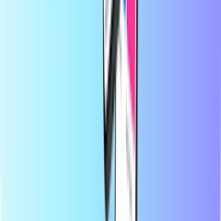
betalingsmåte, så mottar du den digitale koden umiddelbart via e-
post. Vi legger vekt på økonomisk fleksibilitet og global tilkobling,
slik at du kan holde kontakten og bli underholdt, uansett hvor i
verden du befinner deg.
Om Recharge.com
Trenger du hjelp?
Slik fungerer det
Om oss
For bedrifter
Operatører
Land
Blogg
Kategorier
Mobilpåfyllning
Forhåndsbetalte kredittkort
Underholdningskortene
Shopping
Spill
Crypto Vouchers
Populære produkter
Om Recharge.com
Kategorier