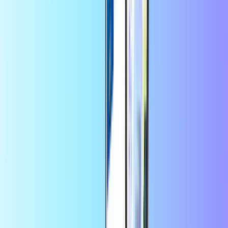
Antall
1
Kjøp nå • 16990,57 JMD
+
mange flere
Øyeblikkelig digital levering
Trygg og sikker betaling