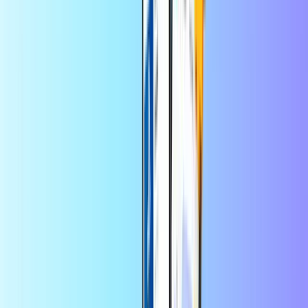
Velg en verdi
Amazon.com 25 USD
Kan innløses på Amazon.com USA
Antall
1
Kjøp nå • 4247,64 JMD
Amazon.com 50 USD
Kan innløses på Amazon.com USA
Antall
1
Kjøp nå • 8495,29 JMD
Amazon.com 100 USD
Kan innløses på Amazon.com USA