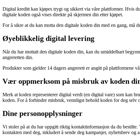
Digital kreditt kan kjøpes trygt og sikkert via våre plattformer. Hvis d
digitale koden også vises direkte på skjermen din etter kjøpet.
For å sikre at du kan motta den digitale koden din med en gang, må d
Øyeblikkelig digital levering
Når du har mottatt den digitale koden din, kan du umiddelbart begynn
angreretten din.
Produkter som gjelder 14 dagers angrerett er angitt på plattformene v
Vær oppmerksom på misbruk av koden di
Merk at koden representerer digital verdi (en digital vare) som kan b
koden. For å forhindre misbruk, vennligst behold koden for deg selv 
Dine personopplysninger
Vi stoler på at du har oppgitt riktig kontaktinformasjon da du bestilte
kontakten med deg, inkludert å sende deg kampanjer, nyhetsbrev og and