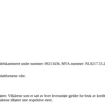
 handelskammeret under nummer: 09213436, MVA-nummer: NL8217.53.290
lattformene våre.
dører. Vilkårene som er satt av hver leverandør gjelder for bruk av kre
uktene tilhører sine respektive eiere.