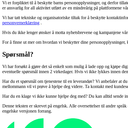
Vi er forpliktet til å beskytte barns personopplysninger, og derfor til
er ansvarlig for all aktivitet utført av en mindreårig på plattformene vå
Vi har tatt tekniske og organisatoriske tiltak for å beskytte kontakti
personvernerklæring
.
Hvis du ikke lenger ønsker å motta nyhetsbrevene og kampanjene våre
For å finne ut mer om hvordan vi beskytter dine personopplysninger, 
Spørsmål?
Vi har forsøkt å gjøre det så enkelt som mulig å lade opp og kjøpe dig
eventuelle spørsmål innen 2 virkedager. Hvis vi ikke lykkes innen denn
Har du et spørsmål om tjenestene til en leverandør? Vi anbefaler at 
mellommann vil vi prøve å hjelpe deg videre. Ta kontakt med kundese
Har du en klage vi ikke kunne hjelpe deg med? Du kan alltid sende in
Denne teksten er skrevet på engelsk. Alle oversettelser til andre spr
engelske versjonen forrang.