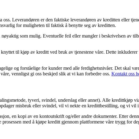
fra oss. Leverandøren er den faktiske leverandøren av kreditten eller tj
arlig for muligheten til faktisk å benytte seg av kreditten.
nøyaktig som mulig. Eventuelle feil eller mangler i beskrivelsen av tilb
nyttet til kjøp av kreditt ved bruk av tjenestene våre. Dette inkluderer 
jengelige og forståelige for kunder med alle ferdighetsnivåer. Det skal væ
våre, vennligst gi oss beskjed slik at vi kan forbedre oss.
Kontakt oss h
alingsmetode, tyveri, svindel, underslag eller annet). Alle kredittkjøp vi
dager misbruk eller svindel, vil vi nekte en kredittbestilling, og vi vil 
jon, en kopi av en kontoutskrift og/eller andre dokumenter. Etter denne
holde prosessen med å kjøpe kreditt gjennom plattformene våre trygg for de