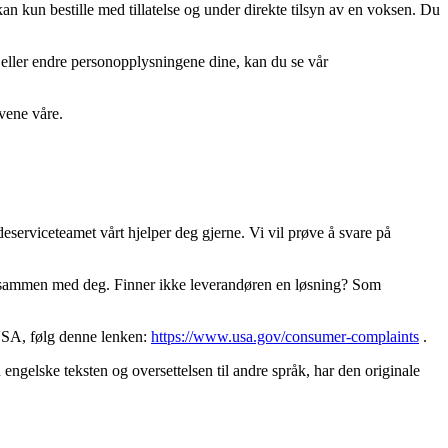
kan kun bestille med tillatelse og under direkte tilsyn av en voksen. Du
l eller endre personopplysningene dine, kan du se vår
vene våre.
eserviceteamet vårt hjelper deg gjerne. Vi vil prøve å svare på
ing sammen med deg. Finner ikke leverandøren en løsning? Som
 USA, følg denne lenken:
https://www.usa.gov/consumer-complaints
.
ngelske teksten og oversettelsen til andre språk, har den originale