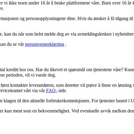
later vi ikke noen under 16 år å bruke plattformene våre. Barn over 16 år 
re.
nformasjonen og personopplysningene dine. Hvis du ønsker å få tilgang ti
, kan du når som helst melde deg av via avmeldingslenken i nyhetsbre
kan du se vår
personvernerklæring
.
ital kreditt hos oss. Har du likevel et spørsmål om tjenestene våre? Kund
e perioden, vil vi varsle deg.
du først kontakter leverandøren, som deretter vil prøve å finne en løsn
rviceteamet vårt via vår
FAQ-
side.
n klagen til den aktuelle forbrukerkommisjonen. For tjenester basert i
åk er kun ment som en bekvemmelighet. Ved eventuelle avvik mellom den e