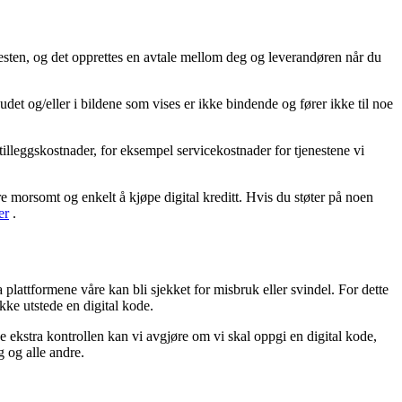
enesten, og det opprettes en avtale mellom deg og leverandøren når du
udet og/eller i bildene som vises er ikke bindende og fører ikke til noe
tilleggskostnader, for eksempel servicekostnader for tjenestene vi
re morsomt og enkelt å kjøpe digital kreditt. Hvis du støter på noen
er
.
a plattformene våre kan bli sjekket for misbruk eller svindel. For dette
ikke utstede en digital kode.
 ekstra kontrollen kan vi avgjøre om vi skal oppgi en digital kode,
g og alle andre.