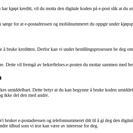
u har kjøpt kreditt, vil du motta den digitale koden på e-post slik at du 
u sørge for at e-postadressen og mobilnummeret du oppgir under kjøpspr
e å bruke kreditten. Derfor kan vi under bestillingsprosessen be deg om
åre. Dette vil fremgå av bekreftelses-e-posten du mottar sammen med bes
n
rukes umiddelbart. Dette betyr at du kan begynne å bruke koden umiddelb
og ikke del den med andre.
. Vi bruker e-postadressen og telefonnummeret ditt til å gi deg den digita
re tilbud som vi tror kan være av interesse for deg.