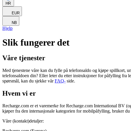
HR
EUR
NB
Hjelp
Slik fungerer det
Våre tjenester
Med tjenestene våre kan du fylle på telefonsaldo og kjøpe spillkort, un
telefonsaldoen din? Eller leter du etter instruksjoner for påfylling f
spørsmål, kan du sjekke vår
FAQ-
side.
Hvem vi er
Recharge.com er et varemerke for Recharge.com International BV (og 
kjøper fra den internasjonale kategorien for mobilpåfylling, bruker 
Våre (kontakt)detaljer:
Recharge.com (Europa)