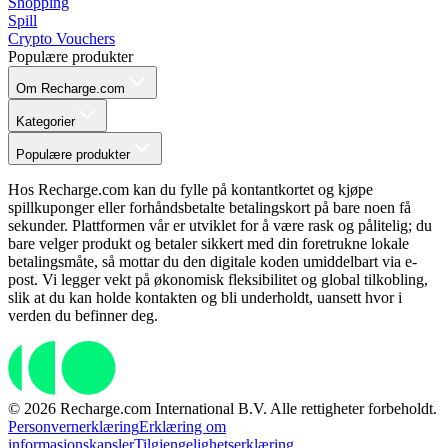
Shopping
Spill
Crypto Vouchers
Populære produkter
Om Recharge.com
Kategorier
Populære produkter
Hos Recharge.com kan du fylle på kontantkortet og kjøpe
spillkuponger eller forhåndsbetalte betalingskort på bare noen få
sekunder. Plattformen vår er utviklet for å være rask og pålitelig; du
bare velger produkt og betaler sikkert med din foretrukne lokale
betalingsmåte, så mottar du den digitale koden umiddelbart via e-
post. Vi legger vekt på økonomisk fleksibilitet og global tilkobling,
slik at du kan holde kontakten og bli underholdt, uansett hvor i
verden du befinner deg.
© 2026 Recharge.com International B.V. Alle rettigheter forbeholdt.
Personvernerklæring
Erklæring om
informasjonskapsler
Tilgjengelighetserklæring