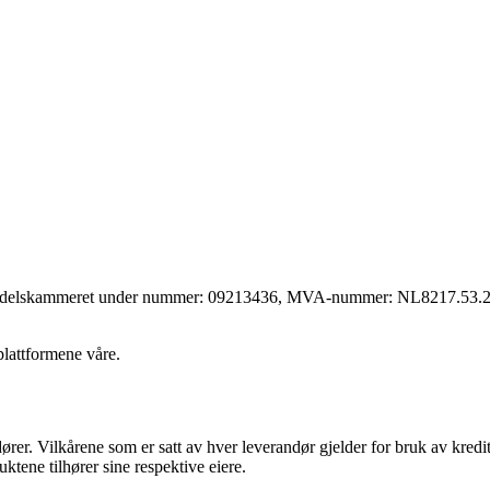
 handelskammeret under nummer: 09213436, MVA-nummer: NL8217.53.290
lattformene våre.
dører. Vilkårene som er satt av hver leverandør gjelder for bruk av kre
uktene tilhører sine respektive eiere.