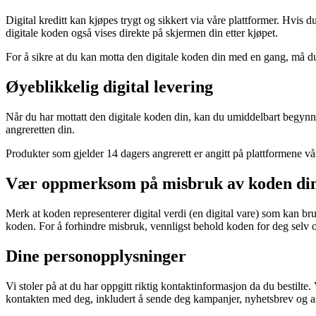
Digital kreditt kan kjøpes trygt og sikkert via våre plattformer. Hvis d
digitale koden også vises direkte på skjermen din etter kjøpet.
For å sikre at du kan motta den digitale koden din med en gang, må d
Øyeblikkelig digital levering
Når du har mottatt den digitale koden din, kan du umiddelbart begynn
angreretten din.
Produkter som gjelder 14 dagers angrerett er angitt på plattformene v
Vær oppmerksom på misbruk av koden di
Merk at koden representerer digital verdi (en digital vare) som kan b
koden. For å forhindre misbruk, vennligst behold koden for deg selv 
Dine personopplysninger
Vi stoler på at du har oppgitt riktig kontaktinformasjon da du bestilte
kontakten med deg, inkludert å sende deg kampanjer, nyhetsbrev og and