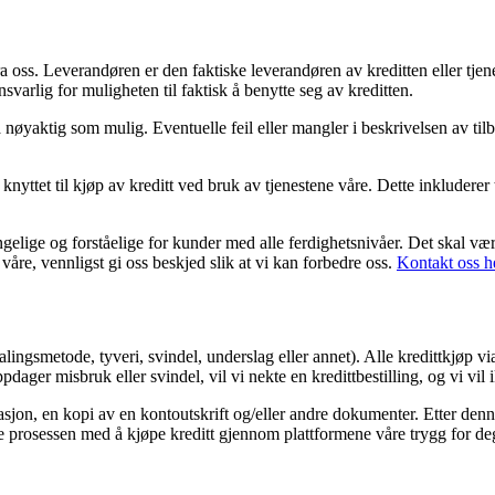
fra oss. Leverandøren er den faktiske leverandøren av kreditten eller tj
arlig for muligheten til faktisk å benytte seg av kreditten.
nøyaktig som mulig. Eventuelle feil eller mangler i beskrivelsen av tilb
nyttet til kjøp av kreditt ved bruk av tjenestene våre. Dette inkluderer 
jengelige og forståelige for kunder med alle ferdighetsnivåer. Det skal væ
våre, vennligst gi oss beskjed slik at vi kan forbedre oss.
Kontakt oss h
alingsmetode, tyveri, svindel, underslag eller annet). Alle kredittkjøp vi
dager misbruk eller svindel, vil vi nekte en kredittbestilling, og vi vil 
jon, en kopi av en kontoutskrift og/eller andre dokumenter. Etter denne
holde prosessen med å kjøpe kreditt gjennom plattformene våre trygg for de