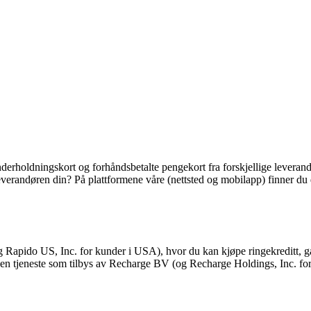
derholdningskort og forhåndsbetalte pengekort fra forskjellige leverandør
ra leverandøren din? På plattformene våre (nettsted og mobilapp) finner 
Rapido US, Inc. for kunder i USA), hvor du kan kjøpe ringekreditt, ga
du en tjeneste som tilbys av Recharge BV (og Recharge Holdings, Inc. f