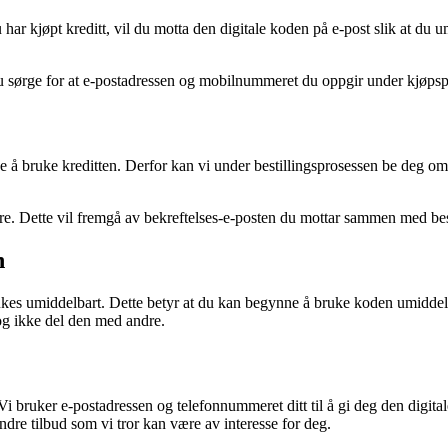
u har kjøpt kreditt, vil du motta den digitale koden på e-post slik at du 
u sørge for at e-postadressen og mobilnummeret du oppgir under kjøpspr
e å bruke kreditten. Derfor kan vi under bestillingsprosessen be deg om
åre. Dette vil fremgå av bekreftelses-e-posten du mottar sammen med bes
n
rukes umiddelbart. Dette betyr at du kan begynne å bruke koden umiddelb
og ikke del den med andre.
. Vi bruker e-postadressen og telefonnummeret ditt til å gi deg den digita
re tilbud som vi tror kan være av interesse for deg.