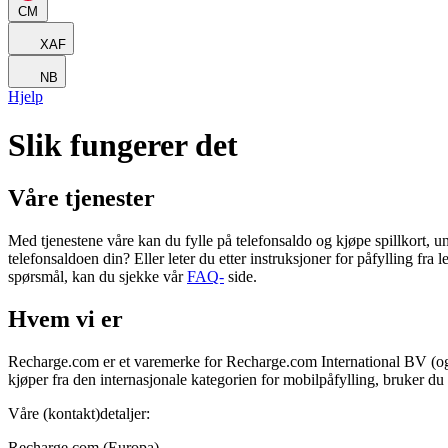
CM
XAF
NB
Hjelp
Slik fungerer det
Våre tjenester
Med tjenestene våre kan du fylle på telefonsaldo og kjøpe spillkort, un
telefonsaldoen din? Eller leter du etter instruksjoner for påfylling f
spørsmål, kan du sjekke vår
FAQ-
side.
Hvem vi er
Recharge.com er et varemerke for Recharge.com International BV (og 
kjøper fra den internasjonale kategorien for mobilpåfylling, bruker 
Våre (kontakt)detaljer:
Recharge.com (Europa)