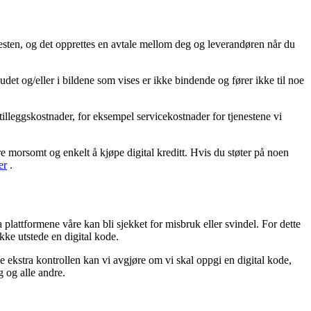
enesten, og det opprettes en avtale mellom deg og leverandøren når du
udet og/eller i bildene som vises er ikke bindende og fører ikke til noe
tilleggskostnader, for eksempel servicekostnader for tjenestene vi
re morsomt og enkelt å kjøpe digital kreditt. Hvis du støter på noen
er
.
a plattformene våre kan bli sjekket for misbruk eller svindel. For dette
ikke utstede en digital kode.
 ekstra kontrollen kan vi avgjøre om vi skal oppgi en digital kode,
g og alle andre.