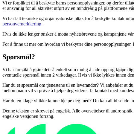
Vi er forpliktet til å beskytte barns personopplysninger, og derfor til
er ansvarlig for all aktivitet utført av en mindreårig på plattformene vå
Vi har tatt tekniske og organisatoriske tiltak for å beskytte kontakti
personvernerklæring
.
Hvis du ikke lenger ønsker å motta nyhetsbrevene og kampanjene våre
For å finne ut mer om hvordan vi beskytter dine personopplysninger, 
Spørsmål?
Vi har forsøkt å gjøre det så enkelt som mulig å lade opp og kjøpe dig
eventuelle spørsmål innen 2 virkedager. Hvis vi ikke lykkes innen denn
Har du et spørsmål om tjenestene til en leverandør? Vi anbefaler at 
mellommann vil vi prøve å hjelpe deg videre. Ta kontakt med kundese
Har du en klage vi ikke kunne hjelpe deg med? Du kan alltid sende in
Denne teksten er skrevet på engelsk. Alle oversettelser til andre spr
engelske versjonen forrang.