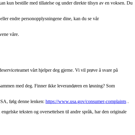
kan kun bestille med tillatelse og under direkte tilsyn av en voksen. Du
l eller endre personopplysningene dine, kan du se vår
vene våre.
eserviceteamet vårt hjelper deg gjerne. Vi vil prøve å svare på
ing sammen med deg. Finner ikke leverandøren en løsning? Som
 USA, følg denne lenken:
https://www.usa.gov/consumer-complaints
.
ngelske teksten og oversettelsen til andre språk, har den originale