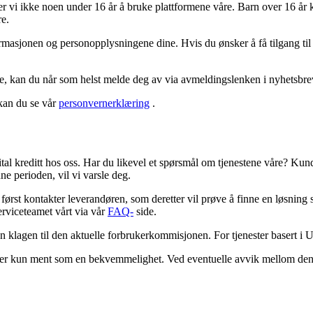
later vi ikke noen under 16 år å bruke plattformene våre. Barn over 16 år 
re.
nformasjonen og personopplysningene dine. Hvis du ønsker å få tilgang ti
, kan du når som helst melde deg av via avmeldingslenken i nyhetsbre
kan du se vår
personvernerklæring
.
ital kreditt hos oss. Har du likevel et spørsmål om tjenestene våre? Kund
e perioden, vil vi varsle deg.
du først kontakter leverandøren, som deretter vil prøve å finne en løsn
rviceteamet vårt via vår
FAQ-
side.
n klagen til den aktuelle forbrukerkommisjonen. For tjenester basert i
åk er kun ment som en bekvemmelighet. Ved eventuelle avvik mellom den e